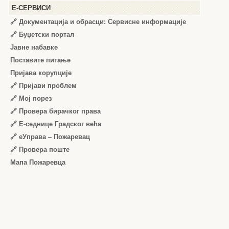
Е-СЕРВИСИ
🔗 Документација и обрасци: Сервисне информације
🔗 Буџетски портал
Јавне набавке
Поставите питање
Пријава корупције
🔗 Пријави проблем
🔗 Мој порез
🔗 Провера бирачког права
🔗 Е-седнице Градског већа
🔗 еУправа – Пожаревац
🔗 Провера поште
Мапа Пожаревца