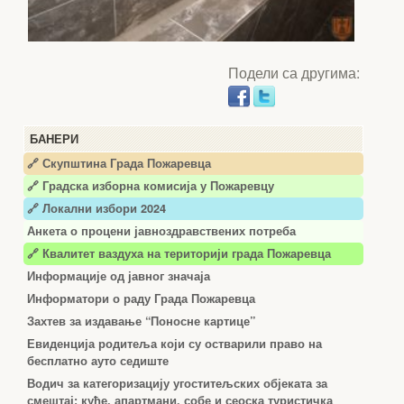
Подели са другима:
БАНЕРИ
🔗 Скупштина Града Пожаревца
🔗
Градска изборна комисија у Пожаревцу
🔗 Локални избори 2024
Анкета о процени јавноздравствених потреба
🔗 Квалитет ваздуха на територији града Пожаревца
Информације од јавног значаја
Информатори о раду Града Пожаревца
Захтев за издавање “Поносне картице”
Евиденција родитеља који су остварили право на
бесплатно ауто седиште
Водич за категоризацију угоститељских објеката за
смештај: куће, апартмани, собе и сеоска туристичка