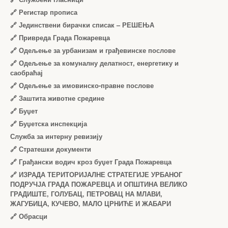
🔗
Регистар прописа
🔗
Јединствени бирачки списак – РЕШЕЊА
🔗
Привреда Града Пожаревца
🔗
Одељење за урбанизам и грађевинске послове
🔗
Одељење за комуналну делатност, енергетику и
саобраћај
🔗
Одељење за имовинско-правне послове
🔗
Заштита животне средине
🔗
Буџет
🔗
Буџетска инспекција
Служба за интерну ревизију
🔗
Стратешки документи
🔗
Грађански водич кроз буџет Града Пожаревца
🔗
ИЗРАДА ТЕРИТОРИЈАЛНЕ СТРАТЕГИЈЕ УРБАНОГ
ПОДРУЧЈА ГРАДА ПОЖАРЕВЦА И ОПШТИНА ВЕЛИКО
ГРАДИШТЕ, ГОЛУБАЦ, ПЕТРОВАЦ НА МЛАВИ,
ЖАГУБИЦА, КУЧЕВО, МАЛО ЦРНИЋЕ И ЖАБАРИ
🔗
Обрасци