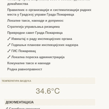
домаћинства
Правилник о организацији и систематизацији радних
места у Градској управи Града Пожаревца
Локалне таксе, накнаде и допринос
Стратегија управљања ризицима
Привредни савет Града Пожаревца
🔗
Извештај о раду инспекцијских органа
🔗
Годишњи планови инспекцијских надзора
🔗 ГИС Пожаревац
🔗 Локална пореска администрација
Комуналне таксе и накнаде
Родна равноправност
ТЕМПЕРАТУРА ВАЗДУХА
34.6°C
ДОКУМЕНТАЦИЈА
🔗
Службени гласници