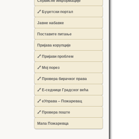
Сервисне информације
🔗 Буџетски портал
Јавне набавке
Поставите питање
Пријава корупције
🔗 Пријави проблем
🔗 Мој порез
🔗 Провера бирачког права
🔗 Е-седнице Градског већа
🔗 еУправа – Пожаревац
🔗 Провера поште
Мапа Пожаревца