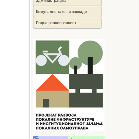
администрација
Комуналне таксе и накнаде
Родна равноправност