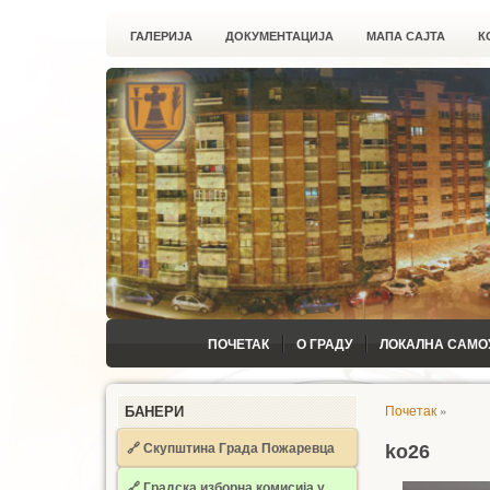
ГАЛЕРИЈА
ДОКУМЕНТАЦИЈА
МАПА САЈТА
К
ПОЧЕТАК
О ГРАДУ
ЛОКАЛНА САМО
Почетак
»
БАНЕРИ
🔗 Скупштина Града Пожаревца
ko26
🔗
Градска изборна комисија у