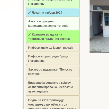
Пожаревцу
🔗 Локални избори 2024
Анкета о процени
јавноздравствених потреба
🔗 Квалитет ваздуха на
територији града Пожаревца
Информације од јавног значаја
Информатори о раду Града
Пожаревца
Захтев за издавање “Поносне
картице”
Евиденција родитеља који су
остварили право на бесплатно
ауто седиште
Водич за категоризацију
угоститељских објеката за
смештај: куће, апартмани, собе и