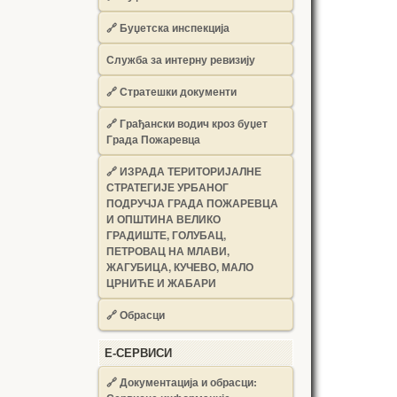
🔗
Буџетска инспекција
Служба за интерну ревизију
🔗
Стратешки документи
🔗
Грађански водич кроз буџет
Града Пожаревца
🔗
ИЗРАДА ТЕРИТОРИЈАЛНЕ
СТРАТЕГИЈЕ УРБАНОГ
ПОДРУЧЈА ГРАДА ПОЖАРЕВЦА
И ОПШТИНА ВЕЛИКО
ГРАДИШТЕ, ГОЛУБАЦ,
ПЕТРОВАЦ НА МЛАВИ,
ЖАГУБИЦА, КУЧЕВО, МАЛО
ЦРНИЋЕ И ЖАБАРИ
🔗
Обрасци
Е-СЕРВИСИ
🔗 Документација и обрасци: