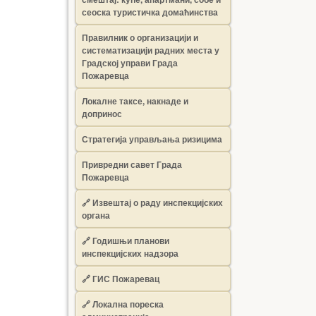
сеоска туристичка домаћинства
Правилник о организацији и
систематизацији радних места у
Градској управи Града
Пожаревца
Локалне таксе, накнаде и
допринос
Стратегија управљања ризицима
Привредни савет Града
Пожаревца
🔗
Извештај о раду инспекцијских
органа
🔗
Годишњи планови
инспекцијских надзора
🔗 ГИС Пожаревац
🔗 Локална пореска