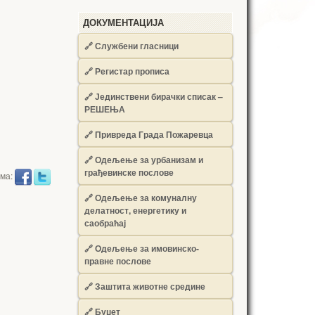
ДОКУМЕНТАЦИЈА
🔗
Службени гласници
🔗
Регистар прописа
🔗
Јединствени бирачки списак –
РЕШЕЊА
🔗
Привреда Града Пожаревца
🔗
Одељење за урбанизам и
грађевинске послове
има:
🔗
Одељење за комуналну
делатност, енергетику и
саобраћај
🔗
Одељење за имовинско-
правне послове
🔗
Заштита животне средине
🔗
Буџет