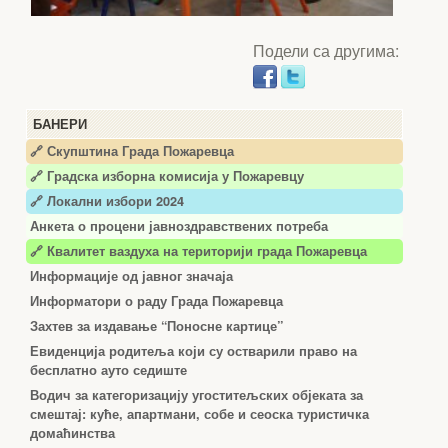
Подели са другима:
БАНЕРИ
🔗 Скупштина Града Пожаревца
🔗
Градска изборна комисија у Пожаревцу
🔗 Локални избори 2024
Анкета о процени јавноздравствених потреба
🔗 Квалитет ваздуха на територији града Пожаревца
Информације од јавног значаја
Информатори о раду Града Пожаревца
Захтев за издавање “Поносне картице”
Евиденција родитеља који су остварили право на
бесплатно ауто седиште
Водич за категоризацију угоститељских објеката за
смештај: куће, апартмани, собе и сеоска туристичка
домаћинства