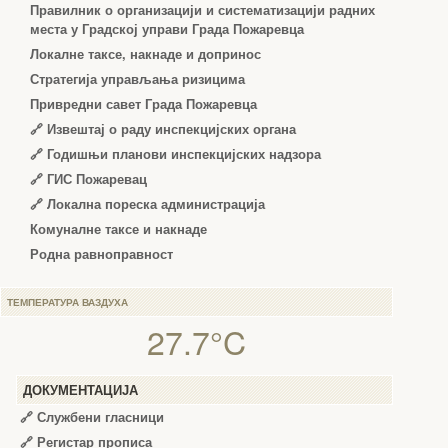
Правилник о организацији и систематизацији радних
места у Градској управи Града Пожаревца
Локалне таксе, накнаде и допринос
Стратегија управљања ризицима
Привредни савет Града Пожаревца
🔗
Извештај о раду инспекцијских органа
🔗
Годишњи планови инспекцијских надзора
🔗 ГИС Пожаревац
🔗 Локална пореска администрација
Комуналне таксе и накнаде
Родна равноправност
ТЕМПЕРАТУРА ВАЗДУХА
27.7°C
ДОКУМЕНТАЦИЈА
🔗
Службени гласници
🔗
Регистар прописа