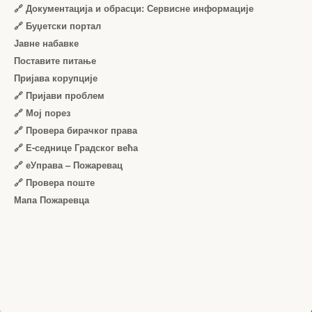
🔗 Документација и обрасци: Сервисне информације
🔗 Буџетски портал
Јавне набавке
Поставите питање
Пријава корупције
🔗 Пријави проблем
🔗 Мој порез
🔗 Провера бирачког права
🔗 Е-седнице Градског већа
🔗 еУправа – Пожаревац
🔗 Провера поште
Мапа Пожаревца