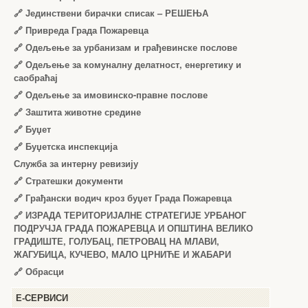
🔗
Јединствени бирачки списак – РЕШЕЊА
🔗
Привреда Града Пожаревца
🔗
Одељење за урбанизам и грађевинске послове
🔗
Одељење за комуналну делатност, енергетику и
саобраћај
🔗
Одељење за имовинско-правне послове
🔗
Заштита животне средине
🔗
Буџет
🔗
Буџетска инспекција
Служба за интерну ревизију
🔗
Стратешки документи
🔗
Грађански водич кроз буџет Града Пожаревца
🔗
ИЗРАДА ТЕРИТОРИЈАЛНЕ СТРАТЕГИЈЕ УРБАНОГ
ПОДРУЧЈА ГРАДА ПОЖАРЕВЦА И ОПШТИНА ВЕЛИКО
ГРАДИШТЕ, ГОЛУБАЦ, ПЕТРОВАЦ НА МЛАВИ,
ЖАГУБИЦА, КУЧЕВО, МАЛО ЦРНИЋЕ И ЖАБАРИ
🔗
Обрасци
Е-СЕРВИСИ