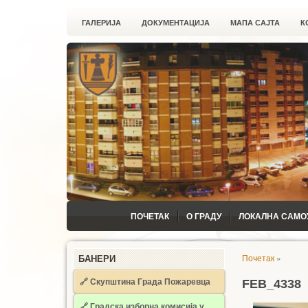
ГАЛЕРИЈА
ДОКУМЕНТАЦИЈА
МАПА САЈТА
К
ПОЧЕТАК
О ГРАДУ
ЛОКАЛНА САМО
Почетак
»
БАНЕРИ
🔗 Скупштина Града Пожаревца
FEB_4338
🔗
Градска изборна комисија у