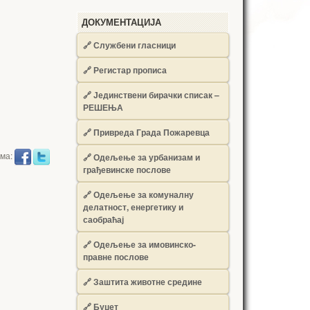
ДОКУМЕНТАЦИЈА
🔗
Службени гласници
🔗
Регистар прописа
🔗
Јединствени бирачки списак –
РЕШЕЊА
🔗
Привреда Града Пожаревца
има:
🔗
Одељење за урбанизам и
грађевинске послове
🔗
Одељење за комуналну
делатност, енергетику и
саобраћај
🔗
Одељење за имовинско-
правне послове
🔗
Заштита животне средине
🔗
Буџет