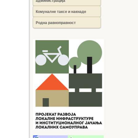
администрација
Комуналне таксе и накнаде
Родна равноправност