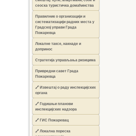
сеоска туристичка домаћинства
Правилник о организацији и
систематизацији радних места у
Градској управи Града
Пожаревца
Локалне таксе, накнаде и
допринос
Стратегија управљања ризицима
Привредни савет Града
Пожаревца
🔗
Извештај о раду инспекцијских
органа
🔗
Годишњи планови
инспекцијских надзора
🔗 ГИС Пожаревац
🔗 Локална пореска