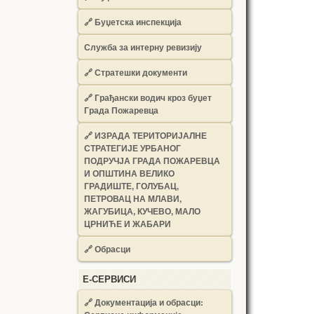
🔗
Буџетска инспекција
Служба за интерну ревизију
🔗
Стратешки документи
🔗
Грађански водич кроз буџет
Града Пожаревца
🔗
ИЗРАДА ТЕРИТОРИЈАЛНЕ
СТРАТЕГИЈЕ УРБАНОГ
ПОДРУЧЈА ГРАДА ПОЖАРЕВЦА
И ОПШТИНА ВЕЛИКО
ГРАДИШТЕ, ГОЛУБАЦ,
ПЕТРОВАЦ НА МЛАВИ,
ЖАГУБИЦА, КУЧЕВО, МАЛО
ЦРНИЋЕ И ЖАБАРИ
🔗
Обрасци
Е-СЕРВИСИ
🔗 Документација и обрасци: