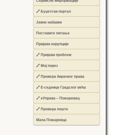
Сервисне информације
🔗 Буџетски портал
Јавне набавке
Поставите питање
Пријава корупције
🔗 Пријави проблем
🔗 Мој порез
🔗 Провера бирачког права
🔗 Е-седнице Градског већа
🔗 еУправа – Пожаревац
🔗 Провера поште
Мапа Пожаревца