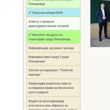
Пожаревцу
🔗 Локални избори 2024
Анкета о процени
јавноздравствених потреба
🔗 Квалитет ваздуха на
територији града Пожаревца
Информације од јавног значаја
Информатори о раду Града
Пожаревца
Захтев за издавање “Поносне
картице”
Евиденција родитеља који су
остварили право на бесплатно
ауто седиште
Водич за категоризацију
угоститељских објеката за
смештај: куће, апартмани, собе и