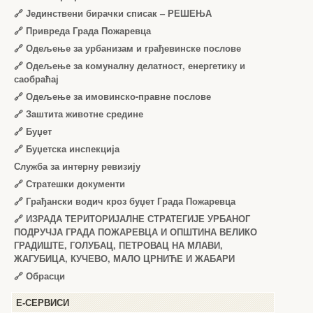
🔗
Јединствени бирачки списак – РЕШЕЊА
🔗
Привреда Града Пожаревца
🔗
Одељење за урбанизам и грађевинске послове
🔗
Одељење за комуналну делатност, енергетику и
саобраћај
🔗
Одељење за имовинско-правне послове
🔗
Заштита животне средине
🔗
Буџет
🔗
Буџетска инспекција
Служба за интерну ревизију
🔗
Стратешки документи
🔗
Грађански водич кроз буџет Града Пожаревца
🔗
ИЗРАДА ТЕРИТОРИЈАЛНЕ СТРАТЕГИЈЕ УРБАНОГ
ПОДРУЧЈА ГРАДА ПОЖАРЕВЦА И ОПШТИНА ВЕЛИКО
ГРАДИШТЕ, ГОЛУБАЦ, ПЕТРОВАЦ НА МЛАВИ,
ЖАГУБИЦА, КУЧЕВО, МАЛО ЦРНИЋЕ И ЖАБАРИ
🔗
Обрасци
Е-СЕРВИСИ