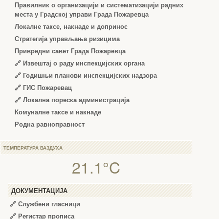
Правилник о организацији и систематизацији радних
места у Градској управи Града Пожаревца
Локалне таксе, накнаде и допринос
Стратегија управљања ризицима
Привредни савет Града Пожаревца
🔗
Извештај о раду инспекцијских органа
🔗
Годишњи планови инспекцијских надзора
🔗 ГИС Пожаревац
🔗 Локална пореска администрација
Комуналне таксе и накнаде
Родна равноправност
ТЕМПЕРАТУРА ВАЗДУХА
21.1°C
ДОКУМЕНТАЦИЈА
🔗
Службени гласници
🔗
Регистар прописа