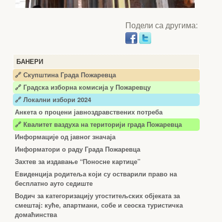
Подели са другима:
БАНЕРИ
🔗 Скупштина Града Пожаревца
🔗
Градска изборна комисија у Пожаревцу
🔗 Локални избори 2024
Анкета о процени јавноздравствених потреба
🔗 Квалитет ваздуха на територији града Пожаревца
Информације од јавног значаја
Информатори о раду Града Пожаревца
Захтев за издавање “Поносне картице”
Евиденција родитеља који су остварили право на
бесплатно ауто седиште
Водич за категоризацију угоститељских објеката за
смештај: куће, апартмани, собе и сеоска туристичка
домаћинства