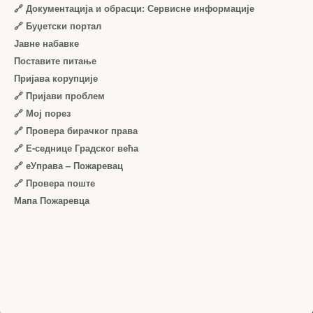
🔗 Документација и обрасци: Сервисне информације
🔗 Буџетски портал
Јавне набавке
Поставите питање
Пријава корупције
🔗 Пријави проблем
🔗 Мој порез
🔗 Провера бирачког права
🔗 Е-седнице Градског већа
🔗 еУправа – Пожаревац
🔗 Провера поште
Мапа Пожаревца