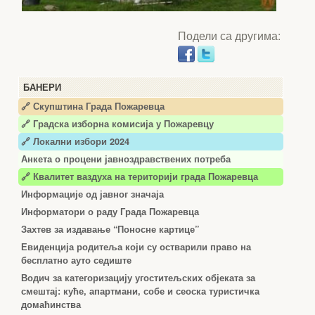
Подели са другима:
БАНЕРИ
🔗 Скупштина Града Пожаревца
🔗
Градска изборна комисија у Пожаревцу
🔗 Локални избори 2024
Анкета о процени јавноздравствених потреба
🔗 Квалитет ваздуха на територији града Пожаревца
Информације од јавног значаја
Информатори о раду Града Пожаревца
Захтев за издавање “Поносне картице”
Евиденција родитеља који су остварили право на
бесплатно ауто седиште
Водич за категоризацију угоститељских објеката за
смештај: куће, апартмани, собе и сеоска туристичка
домаћинства