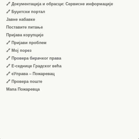
🔗 Документација и обрасци: Сервисне информације
🔗 Буџетски портал
Јавне набавке
Поставите питање
Пријава корупције
🔗 Пријави проблем
🔗 Мој порез
🔗 Провера бирачког права
🔗 Е-седнице Градског већа
🔗 еУправа – Пожаревац
🔗 Провера поште
Мапа Пожаревца