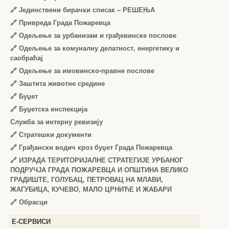
🔗
Јединствени бирачки списак – РЕШЕЊА
🔗
Привреда Града Пожаревца
🔗
Одељење за урбанизам и грађевинске послове
🔗
Одељење за комуналну делатност, енергетику и
саобраћај
🔗
Одељење за имовинско-правне послове
🔗
Заштита животне средине
🔗
Буџет
🔗
Буџетска инспекција
Служба за интерну ревизију
🔗
Стратешки документи
🔗
Грађански водич кроз буџет Града Пожаревца
🔗
ИЗРАДА ТЕРИТОРИЈАЛНЕ СТРАТЕГИЈЕ УРБАНОГ
ПОДРУЧЈА ГРАДА ПОЖАРЕВЦА И ОПШТИНА ВЕЛИКО
ГРАДИШТЕ, ГОЛУБАЦ, ПЕТРОВАЦ НА МЛАВИ,
ЖАГУБИЦА, КУЧЕВО, МАЛО ЦРНИЋЕ И ЖАБАРИ
🔗
Обрасци
Е-СЕРВИСИ