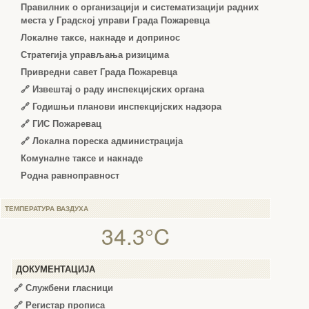
Правилник о организацији и систематизацији радних
места у Градској управи Града Пожаревца
Локалне таксе, накнаде и допринос
Стратегија управљања ризицима
Привредни савет Града Пожаревца
🔗
Извештај о раду инспекцијских органа
🔗
Годишњи планови инспекцијских надзора
🔗 ГИС Пожаревац
🔗 Локална пореска администрација
Комуналне таксе и накнаде
Родна равноправност
ТЕМПЕРАТУРА ВАЗДУХА
34.3°C
ДОКУМЕНТАЦИЈА
🔗
Службени гласници
🔗
Регистар прописа