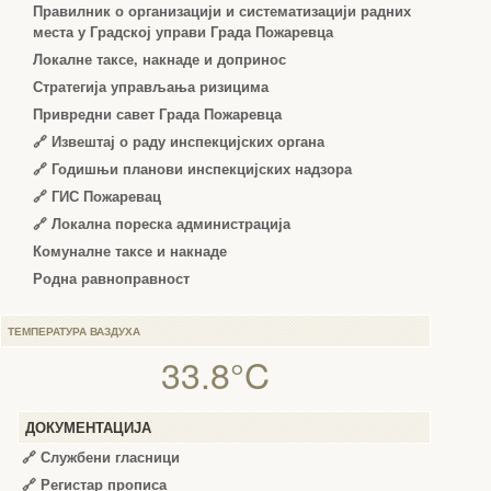
Правилник о организацији и систематизацији радних
места у Градској управи Града Пожаревца
Локалне таксе, накнаде и допринос
Стратегија управљања ризицима
Привредни савет Града Пожаревца
🔗
Извештај о раду инспекцијских органа
🔗
Годишњи планови инспекцијских надзора
🔗 ГИС Пожаревац
🔗 Локална пореска администрација
Комуналне таксе и накнаде
Родна равноправност
ТЕМПЕРАТУРА ВАЗДУХА
33.8°C
ДОКУМЕНТАЦИЈА
🔗
Службени гласници
🔗
Регистар прописа