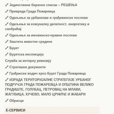
🔗
Јединствени бирачки списак – РЕШЕЊА
🔗
Привреда Града Пожаревца
🔗
Одељење за урбанизам и грађевинске послове
🔗
Одељење за комуналну делатност, енергетику и
саобраћај
🔗
Одељење за имовинско-правне послове
🔗
Заштита животне средине
🔗
Буџет
🔗
Буџетска инспекција
Служба за интерну ревизију
🔗
Стратешки документи
🔗
Грађански водич кроз буџет Града Пожаревца
🔗
ИЗРАДА ТЕРИТОРИЈАЛНЕ СТРАТЕГИЈЕ УРБАНОГ
ПОДРУЧЈА ГРАДА ПОЖАРЕВЦА И ОПШТИНА ВЕЛИКО
ГРАДИШТЕ, ГОЛУБАЦ, ПЕТРОВАЦ НА МЛАВИ,
ЖАГУБИЦА, КУЧЕВО, МАЛО ЦРНИЋЕ И ЖАБАРИ
🔗
Обрасци
Е-СЕРВИСИ