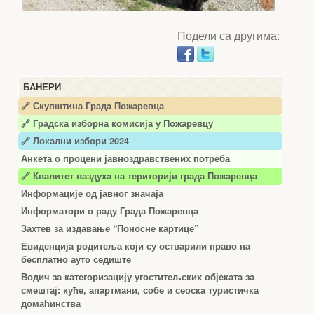
Подели са другима:
БАНЕРИ
🔗 Скупштина Града Пожаревца
🔗
Градска изборна комисија у Пожаревцу
🔗 Локални избори 2024
Анкета о процени јавноздравствених потреба
🔗 Квалитет ваздуха на територији града Пожаревца
Информације од јавног значаја
Информатори о раду Града Пожаревца
Захтев за издавање “Поносне картице”
Евиденција родитеља који су остварили право на
бесплатно ауто седиште
Водич за категоризацију угоститељских објеката за
смештај: куће, апартмани, собе и сеоска туристичка
домаћинства