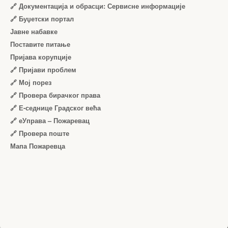
🔗 Документација и обрасци: Сервисне информације
🔗 Буџетски портал
Јавне набавке
Поставите питање
Пријава корупције
🔗 Пријави проблем
🔗 Мој порез
🔗 Провера бирачког права
🔗 Е-седнице Градског већа
🔗 еУправа – Пожаревац
🔗 Провера поште
Мапа Пожаревца