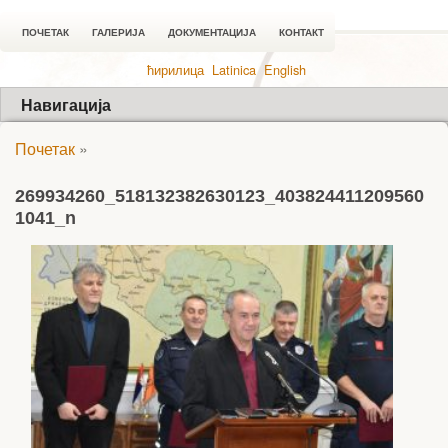
ПОЧЕТАК
ГАЛЕРИЈА
ДОКУМЕНТАЦИЈА
КОНТАКТ
ћирилица
Latinica
English
Навигација
Почетак
»
269934260_518132382630123_403824411209560
1041_n