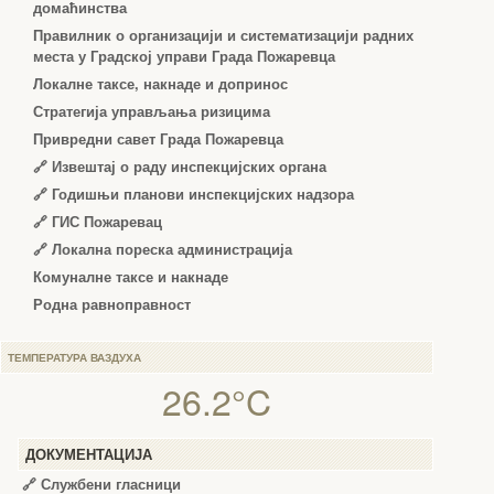
домаћинства
Правилник о организацији и систематизацији радних
места у Градској управи Града Пожаревца
Локалне таксе, накнаде и допринос
Стратегија управљања ризицима
Привредни савет Града Пожаревца
🔗
Извештај о раду инспекцијских органа
🔗
Годишњи планови инспекцијских надзора
🔗 ГИС Пожаревац
🔗 Локална пореска администрација
Комуналне таксе и накнаде
Родна равноправност
ТЕМПЕРАТУРА ВАЗДУХА
26.2°C
ДОКУМЕНТАЦИЈА
🔗
Службени гласници