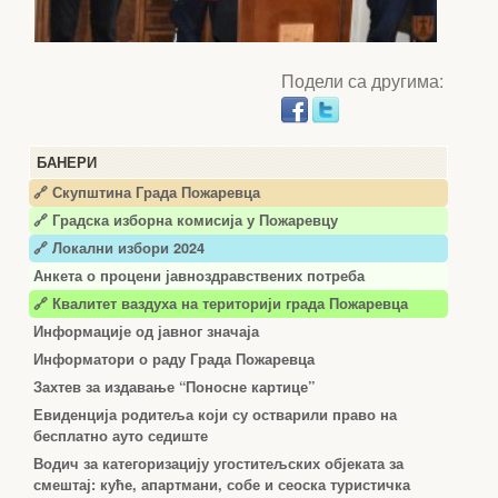
Подели са другима:
БАНЕРИ
🔗 Скупштина Града Пожаревца
🔗
Градска изборна комисија у Пожаревцу
🔗 Локални избори 2024
Анкета о процени јавноздравствених потреба
🔗 Квалитет ваздуха на територији града Пожаревца
Информације од јавног значаја
Информатори о раду Града Пожаревца
Захтев за издавање “Поносне картице”
Евиденција родитеља који су остварили право на
бесплатно ауто седиште
Водич за категоризацију угоститељских објеката за
смештај: куће, апартмани, собе и сеоска туристичка