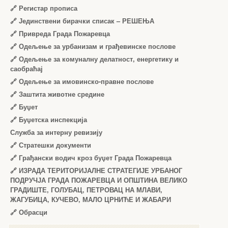
🔗
Регистар прописа
🔗
Јединствени бирачки списак – РЕШЕЊА
🔗
Привреда Града Пожаревца
🔗
Одељење за урбанизам и грађевинске послове
🔗
Одељење за комуналну делатност, енергетику и
саобраћај
🔗
Одељење за имовинско-правне послове
🔗
Заштита животне средине
🔗
Буџет
🔗
Буџетска инспекција
Служба за интерну ревизију
🔗
Стратешки документи
🔗
Грађански водич кроз буџет Града Пожаревца
🔗
ИЗРАДА ТЕРИТОРИЈАЛНЕ СТРАТЕГИЈЕ УРБАНОГ
ПОДРУЧЈА ГРАДА ПОЖАРЕВЦА И ОПШТИНА ВЕЛИКО
ГРАДИШТЕ, ГОЛУБАЦ, ПЕТРОВАЦ НА МЛАВИ,
ЖАГУБИЦА, КУЧЕВО, МАЛО ЦРНИЋЕ И ЖАБАРИ
🔗
Обрасци