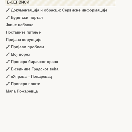
Е-СЕРВИСИ
🔗 Документација и обрасци: Сервисне информације
🔗 Буџетски портал
Јавне набавке
Поставите питање
Пријава корупције
🔗 Пријави проблем
🔗 Мој порез
🔗 Провера бирачког права
🔗 Е-седнице Градског већа
🔗 еУправа – Пожаревац
🔗 Провера поште
Мапа Пожаревца