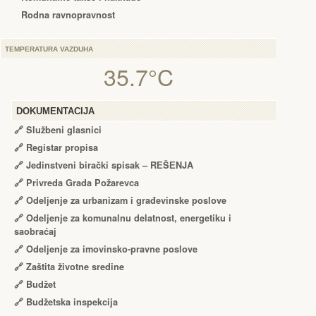
Rodna ravnopravnost
TEMPERATURA VAZDUHA
35.7°C
DOKUMENTACIJA
🔗
Službeni glasnici
🔗
Registar propisa
🔗
Jedinstveni birački spisak – RЕŠЕNJA
🔗
Privreda Grada Požarevca
🔗
Odeljenje za urbanizam i građevinske poslove
🔗
Odeljenje za komunalnu delatnost, energetiku i
saobraćaj
🔗
Odeljenje za imovinsko-pravne poslove
🔗
Zaštita životne sredine
🔗
Budžet
🔗
Budžetska inspekcija