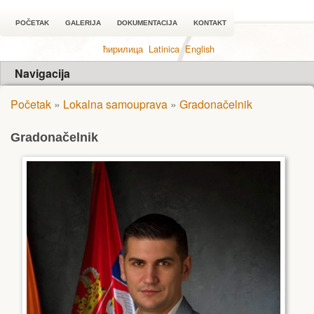
POČETAK
GALERIJA
DOKUMENTACIJA
KONTAKT
ћирилица
Latinica
English
Navigacija
Početak
»
Lokalna samouprava
»
Gradonačelnik
Gradonačelnik