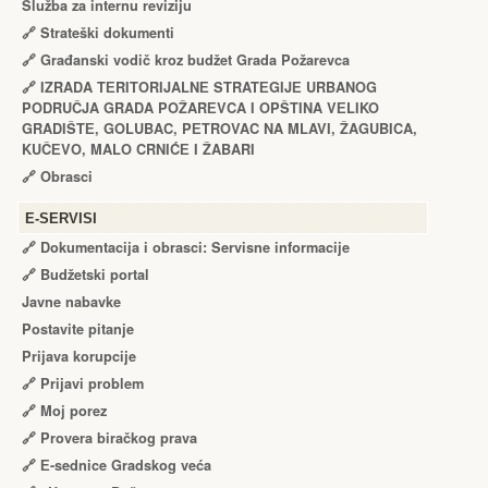
Služba za internu reviziju
🔗
Strateški dokumenti
🔗
Građanski vodič kroz budžet Grada Požarevca
🔗
IZRADA TЕRITORIJALNЕ STRATЕGIJЕ URBANOG
PODRUČJA GRADA POŽARЕVCA I OPŠTINA VЕLIKO
GRADIŠTЕ, GOLUBAC, PЕTROVAC NA MLAVI, ŽAGUBICA,
KUČЕVO, MALO CRNIĆЕ I ŽABARI
🔗
Obrasci
Е-SERVISI
🔗 Dokumentacija i obrasci: Servisne informacije
🔗 Budžetski portal
Javne nabavke
Postavite pitanje
Prijava korupcije
🔗 Prijavi problem
🔗 Moj porez
🔗 Provera biračkog prava
🔗 Е-sednice Gradskog veća