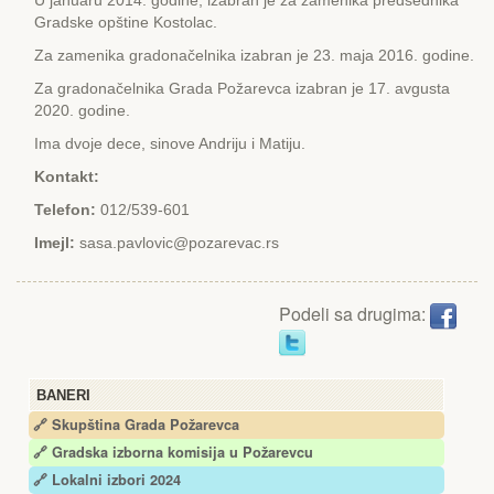
Gradske opštine Kostolac.
Za zamenika gradonačelnika izabran je 23. maja 2016. godine.
Za gradonačelnika Grada Požarevca izabran je 17. avgusta
2020. godine.
Ima dvoje dece, sinove Andriju i Matiju.
Kontakt:
Telefon:
012/539-601
Imejl:
sasa.pavlovic@pozarevac.rs
Podeli sa drugima:
BANERI
🔗 Skupština Grada Požarevca
🔗
Gradska izborna komisija u Požarevcu
🔗 Lokalni izbori 2024