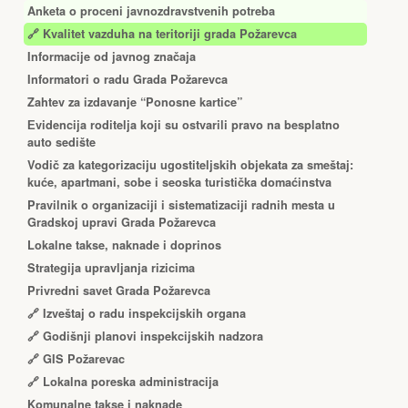
Anketa o proceni javnozdravstvenih potreba
🔗 Kvalitet vazduha na teritoriji grada Požarevca
Informacije od javnog značaja
Informatori o radu Grada Požarevca
Zahtev za izdavanje “Ponosne kartice”
Еvidencija roditelja koji su ostvarili pravo na besplatno
auto sedište
Vodič za kategorizaciju ugostiteljskih objekata za smeštaj:
kuće, apartmani, sobe i seoska turistička domaćinstva
Pravilnik o organizaciji i sistematizaciji radnih mesta u
Gradskoj upravi Grada Požarevca
Lokalne takse, naknade i doprinos
Strategija upravljanja rizicima
Privredni savet Grada Požarevca
🔗
Izveštaj o radu inspekcijskih organa
🔗
Godišnji planovi inspekcijskih nadzora
🔗 GIS Požarevac
🔗 Lokalna poreska administracija
Komunalne takse i naknade