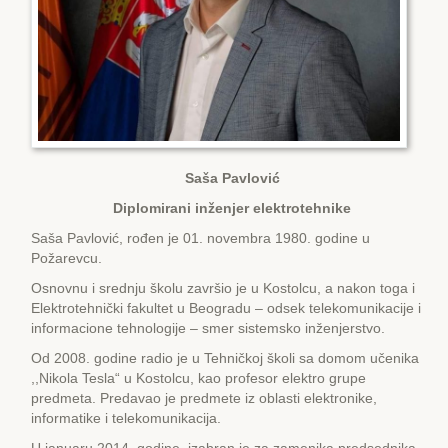
Saša Pavlović
Diplomirani inženjer elektrotehnike
Saša Pavlović, rođen je 01. novembra 1980. godine u
Požarevcu.
Osnovnu i srednju školu završio je u Kostolcu, a nakon toga i
Еlektrotehnički fakultet u Beogradu – odsek telekomunikacije i
informacione tehnologije – smer sistemsko inženjerstvo.
Od 2008. godine radio je u Tehničkoj školi sa domom učenika
,,Nikola Tesla“ u Kostolcu, kao profesor elektro grupe
predmeta. Predavao je predmete iz oblasti elektronike,
informatike i telekomunikacija.
U januaru 2014. godine, izabran je za zamenika predsednika