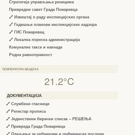
Стратегија управљања ризицима
Привредни савет Града Пожаревца
🔗
Извештај о раду инспекцијских органа
🔗
Годишњи планови инспекцијских надзора
🔗 ГИС Пожаревац
🔗 Локална пореска администрација
Комуналне таксе и накнаде
Родна равноправност
ТЕМПЕРАТУРА ВАЗДУХА
21.2°C
ДОКУМЕНТАЦИЈА
🔗
Службени гласници
🔗
Регистар прописа
🔗
Јединствени бирачки списак – РЕШЕЊА
🔗
Привреда Града Пожаревца
🔗
Одељење за урбанизам и грађевинске послове