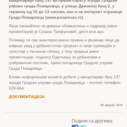
канцеларији
број 137 на првом спрату зграде Градске
управе града Пожаревца, у улици Дринској број 2, у
термину од 10 до 13 часов
а, као и на интернет страници
Града Пожаревца (
www.pozarevac.rs).
Лице овлашћено за давање обавештења о садржају јавне
презентације је Сузана Трифуновић, дипл.инж.арх.
Позивају се сва заинтересована правна и физичка лица да
изврше увид у урбанистички пројекат и своје примедбе и
сугестије у писаном облику, у току трајања јавне
презентације, поднесу Одељењу за урбанизам и
грађевинске послове, преко писарнице Градске управе
Града Пожаревца.
Ближе информације можете добити у канцеларији број 137
зграде Градске управе града Пожаревца – контакт телефон
539-664.
ДОКУМЕНТАЦИЈА
09 август, 2019
Подели са другима: