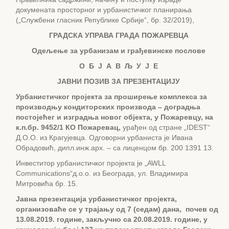
докумената просторног и урбанистичког планирања
(„Службени гласник Републике Србије“, бр. 32/2019),
ГРАДСКА УПРАВА ГРАДА ПОЖАРЕВЦА
Одељење за
урбанизам и грађевинске послове
О Б Ј А В Љ У Ј Е
ЈАВНИ ПОЗИВ ЗА ПРЕЗЕНТАЦИЈУ
Урбанистичк
ог
пројект
а
за
проширење комплекса за
производњу кондиторских производа – доградња
постојећег и изградња новог објекта, у Пожаревцу, на
к.п.бр. 9452/1 КО Пожаревац,
урађен од стране „IDEST“
Д.О.О. из Крагујевца. Одговорни урбаниста је Ивана
Обрадовић, дипл.инж.арх. – са лиценцом бр. 200 1391 13.
Инвеститор урбанистичког пројекта је „AWLL
Communications“д.о.о. из Београда, ул. Владимира
Митровића бр. 15.
Јавна презентација
у
рбанистичк
ог
пројекта,
организоваће се у трајању од 7 (седам) дана,
почев од
13
.
08
.201
9
. године, закључно са
20
.
08
.201
9
. године, у