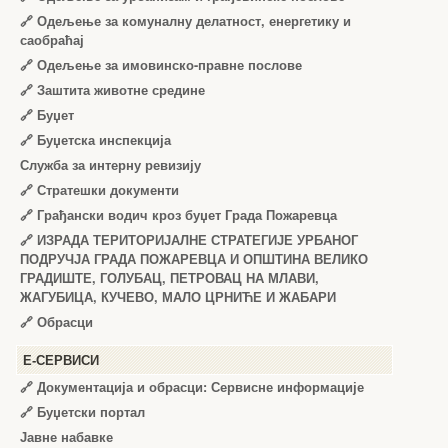
🔗
Одељење за комуналну делатност, енергетику и
саобраћај
🔗
Одељење за имовинско-правне послове
🔗
Заштита животне средине
🔗
Буџет
🔗
Буџетска инспекција
Служба за интерну ревизију
🔗
Стратешки документи
🔗
Грађански водич кроз буџет Града Пожаревца
🔗
ИЗРАДА ТЕРИТОРИЈАЛНЕ СТРАТЕГИЈЕ УРБАНОГ
ПОДРУЧЈА ГРАДА ПОЖАРЕВЦА И ОПШТИНА ВЕЛИКО
ГРАДИШТЕ, ГОЛУБАЦ, ПЕТРОВАЦ НА МЛАВИ,
ЖАГУБИЦА, КУЧЕВО, МАЛО ЦРНИЋЕ И ЖАБАРИ
🔗
Обрасци
Е-СЕРВИСИ
🔗 Документација и обрасци: Сервисне информације
🔗 Буџетски портал
Јавне набавке