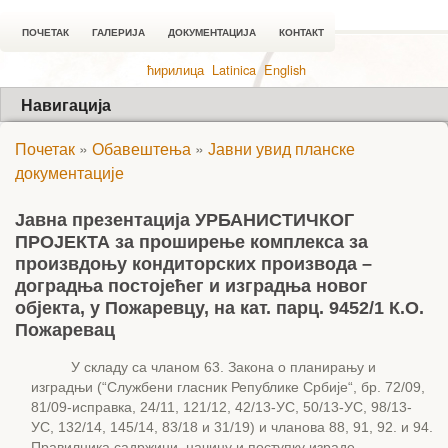
ПОЧЕТАК
ГАЛЕРИЈА
ДОКУМЕНТАЦИЈА
КОНТАКТ
ћирилица
Latinica
English
Навигација
Почетак
»
Обавештења
»
Јавни увид планске
документације
Јавна презентација УРБАНИСТИЧКОГ
ПРОЈЕКТА за проширење комплекса за
произвдоњу кондиторских производа –
доградња постојећег и изградња новог
објекта, у Пожаревцу, на кат. парц. 9452/1 К.О.
Пожаревац
У складу са чланом 63. Закона о планирању и
изградњи (“Службени гласник Републике Србије“, бр. 72/09,
81/09-исправка, 24/11, 121/12, 42/13-УС, 50/13-УС, 98/13-
УС, 132/14, 145/14, 83/18 и 31/19) и чланова 88, 91, 92. и 94.
Правилника садржини, начину и поступку израде