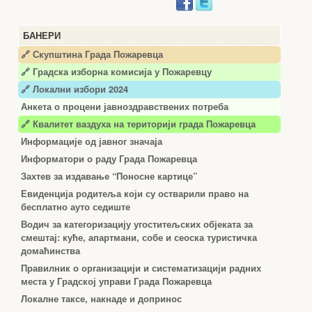
БАНЕРИ
🔗 Скупштина Града Пожаревца
🔗
Градска изборна комисија у Пожаревцу
🔗 Локални избори 2024
Анкета о процени јавноздравствених потреба
🔗 Квалитет ваздуха на територији града Пожаревца
Информације од јавног значаја
Информатори о раду Града Пожаревца
Захтев за издавање “Поносне картице”
Евиденција родитеља који су остварили право на
бесплатно ауто седиште
Водич за категоризацију угоститељских објеката за
смештај: куће, апартмани, собе и сеоска туристичка
домаћинства
Правилник о организацији и систематизацији радних
места у Градској управи Града Пожаревца
Локалне таксе, накнаде и допринос