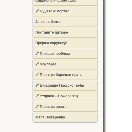
Сервисне информације
🔗 Буџетски портал
Јавне набавке
Поставите питање
Пријава корупције
🔗 Пријави проблем
🔗 Мој порез
🔗 Провера бирачког права
🔗 Е-седнице Градског већа
🔗 еУправа – Пожаревац
🔗 Провера поште
Мапа Пожаревца