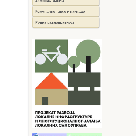
администрација
Комуналне таксе и накнаде
Родна равноправност