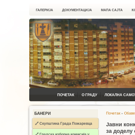
ГАЛЕРИЈА
ДОКУМЕНТАЦИЈА
МАПА САЈТА
К
ПОЧЕТАК
О ГРАДУ
ЛОКАЛНА САМО
Почетак
»
Обав
БАНЕРИ
🔗 Скупштина Града Пожаревца
Јавни кон
за доделу
🔗
Градска изборна комисија у