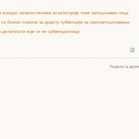
 конкурс незапосленима из категорије теже запошљивих лица
 са бизнис планом за доделу субвенције за самозапошљавање
 делатности које се не субвенционишу
Подели са друг