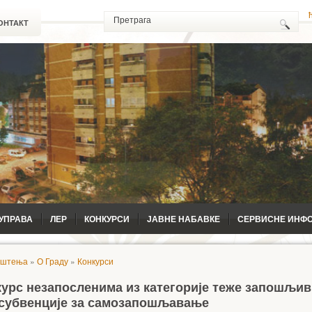
ОНТАКТ
УПРАВА
ЛЕР
КОНКУРСИ
ЈАВНЕ НАБАВКЕ
СЕРВИСНЕ ИНФ
ештења
»
О Граду
»
Конкурси
курс незапосленима из категорије теже запошљив
 субвенције за самозапошљавање