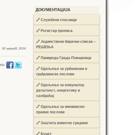
ДОКУМЕНТАЦИЈА
🔗
Службени гласници
🔗
Регистар прописа
🔗
Јединствени бирачки списак –
РЕШЕЊА
02 август, 2016
🔗
Привреда Града Пожаревца
има:
🔗
Одељење за урбанизам и
грађевинске послове
🔗
Одељење за комуналну
делатност, енергетику и
саобраћај
🔗
Одељење за имовинско-
правне послове
🔗
Заштита животне средине
🔗
Буџет