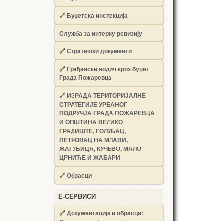
🔗
Буџетска инспекција
Служба за интерну ревизију
🔗
Стратешки документи
🔗
Грађански водич кроз буџет
Града Пожаревца
🔗
ИЗРАДА ТЕРИТОРИЈАЛНЕ
СТРАТЕГИЈЕ УРБАНОГ
ПОДРУЧЈА ГРАДА ПОЖАРЕВЦА
И ОПШТИНА ВЕЛИКО
ГРАДИШТЕ, ГОЛУБАЦ,
ПЕТРОВАЦ НА МЛАВИ,
ЖАГУБИЦА, КУЧЕВО, МАЛО
ЦРНИЋЕ И ЖАБАРИ
🔗
Обрасци
Е-СЕРВИСИ
🔗 Документација и обрасци: