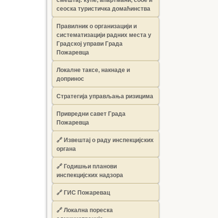
сеоска туристичка домаћинства
Правилник о организацији и
систематизацији радних места у
Градској управи Града
Пожаревца
Локалне таксе, накнаде и
допринос
Стратегија управљања ризицима
Привредни савет Града
Пожаревца
🔗
Извештај о раду инспекцијских
органа
🔗
Годишњи планови
инспекцијских надзора
🔗 ГИС Пожаревац
🔗 Локална пореска