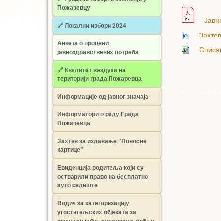
Пожаревцу
Јавни
🔗 Локални избори 2024
Захтев
Анкета о процени
Списак
јавноздравствених потреба
🔗 Квалитет ваздуха на
територији града Пожаревца
Информације од јавног значаја
Информатори о раду Града
Пожаревца
Захтев за издавање “Поносне
картице”
Евиденција родитеља који су
остварили право на бесплатно
ауто седиште
Водич за категоризацију
угоститељских објеката за
смештај: куће, апартмани, собе и