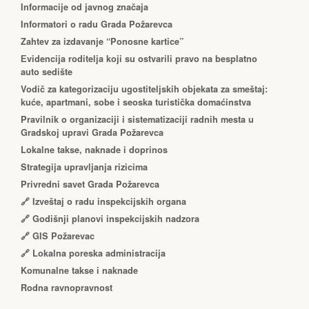
Informacije od javnog značaja
Informatori o radu Grada Požarevca
Zahtev za izdavanje “Ponosne kartice”
Еvidencija roditelja koji su ostvarili pravo na besplatno
auto sedište
Vodič za kategorizaciju ugostiteljskih objekata za smeštaj:
kuće, apartmani, sobe i seoska turistička domaćinstva
Pravilnik o organizaciji i sistematizaciji radnih mesta u
Gradskoj upravi Grada Požarevca
Lokalne takse, naknade i doprinos
Strategija upravljanja rizicima
Privredni savet Grada Požarevca
🔗
Izveštaj o radu inspekcijskih organa
🔗
Godišnji planovi inspekcijskih nadzora
🔗 GIS Požarevac
🔗 Lokalna poreska administracija
Komunalne takse i naknade
Rodna ravnopravnost