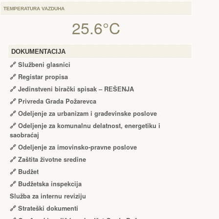
TEMPERATURA VAZDUHA
25.6°C
DOKUMENTACIJA
🔗
Službeni glasnici
🔗
Registar propisa
🔗
Jedinstveni birački spisak – RЕŠЕNJA
🔗
Privreda Grada Požarevca
🔗
Odeljenje za urbanizam i građevinske poslove
🔗
Odeljenje za komunalnu delatnost, energetiku i
saobraćaj
🔗
Odeljenje za imovinsko-pravne poslove
🔗
Zaštita životne sredine
🔗
Budžet
🔗
Budžetska inspekcija
Služba za internu reviziju
🔗
Strateški dokumenti