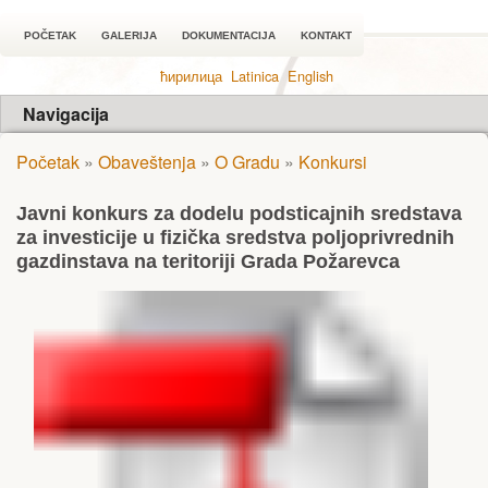
POČETAK
GALERIJA
DOKUMENTACIJA
KONTAKT
ћирилица
Latinica
English
Navigacija
Početak
»
Obaveštenja
»
O Gradu
»
Konkursi
Javni konkurs za dodelu podsticajnih sredstava
za investicije u fizička sredstva poljoprivrednih
gazdinstava na teritoriji Grada Požarevca