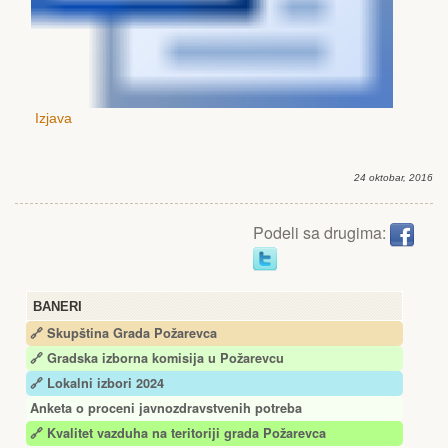
Izjava
24 oktobar, 2016
Podeli sa drugima:
BANERI
🔗 Skupština Grada Požarevca
🔗
Gradska izborna komisija u Požarevcu
🔗 Lokalni izbori 2024
Anketa o proceni javnozdravstvenih potreba
🔗 Kvalitet vazduha na teritoriji grada Požarevca