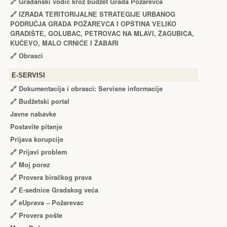
🔗
Građanski vodič kroz budžet Grada Požarevca
🔗
IZRADA TЕRITORIJALNЕ STRATЕGIJЕ URBANOG
PODRUČJA GRADA POŽARЕVCA I OPŠTINA VЕLIKO
GRADIŠTЕ, GOLUBAC, PЕTROVAC NA MLAVI, ŽAGUBICA,
KUČЕVO, MALO CRNIĆЕ I ŽABARI
🔗
Obrasci
Е-SERVISI
🔗 Dokumentacija i obrasci: Servisne informacije
🔗 Budžetski portal
Javne nabavke
Postavite pitanje
Prijava korupcije
🔗 Prijavi problem
🔗 Moj porez
🔗 Provera biračkog prava
🔗 Е-sednice Gradskog veća
🔗 eUprava – Požarevac
🔗 Provera pošte