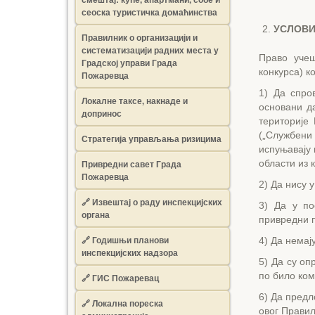
сеоска туристичка домаћинства
УCЛOBИ
Правилник о организацији и
систематизацији радних места у
Право учеш
Градској управи Града
конкурса) к
Пожаревца
1) Да спро
Локалне таксе, накнаде и
основани д
допринос
територије
(„Службени 
Стратегија управљања ризицима
испуњавају 
Привредни савет Града
области из к
Пожаревца
2) Да нису 
🔗
Извештај о раду инспекцијских
3) Да у по
органа
привредни п
🔗
Годишњи планови
4) Да немај
инспекцијских надзора
5) Да су оп
по било ком
🔗 ГИС Пожаревац
6) Да предл
🔗 Локална пореска
овог Правил