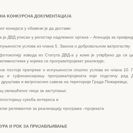
НА KOHKУPCHA ДОКУМЕНТАЦИЈА
ног конкурса у обавези је да достави:
 је ДВД уписан у регистар надлежног органа – Агенција за привред
спуњености услова из члана 5. Закона о добровољном ватрогаству
фотокопију извода из Статута ДВД-а у коме је утврђено да се 
 активностима у којима се програм/пројекат реализује;
 не постоје препреке о испуњености општих услова из члана 10. 
њу и суфинансирању програма/пројеката који подстичу рад 
 друштава и ватрогасних савеза на територији Града Пожаревца;
ц овлашћеног лица за заступање;
непостојању сукоба интереса и
атке релевантне за реализацију програма –пројеката.
УРА И РОК ЗА ПРИЈАВЉИВАЊЕ