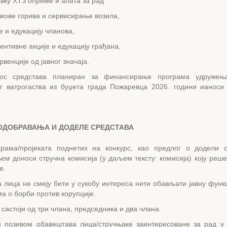
 ХТЗ опреме и алата за рад
е горива и сервисирање возила,
 едукацију чланова,
ивне акције и едукацију грађана,
нције од јавног значаја.
нос средстава планиран за финансирање програма удружењ
г ватрогаства из буџета града Пожаревца 2026. години ианоси 
ОДОБРАВАЊА И ДОДЕЛЕ СРЕДСТАВА
рама/пројеката поднетих на конкурс, као предлог о додели 
ем доноси стручна комисија (у даљем тексту: комисија) коју реш
е.
лица не смеју бити у сукобу интереса нити обављати јавну функц
а о борби против корупције.
 састоји од три члана, председника и два члана.
м позивом обавештава лица/стручњаке заинтересоване за рад у 