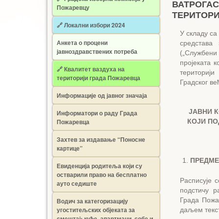
ВАТРОГАС
Пожаревцу
ТЕРИТОРИ
🔗 Локални избори 2024
У складу са
Анкета о процени
средстава
јавноздравствених потреба
(„Службени
пројеката 
🔗 Квалитет ваздуха на
територији
територији града Пожаревца
Градског ве
Информације од јавног значаја
ЈАВНИ 
Информатори о раду Града
Пожаревца
КОЈИ ПО
Захтев за издавање “Поносне
картице”
ПРЕДМЕ
Евиденција родитеља који су
остварили право на бесплатно
Расписује 
ауто седиште
подстичу р
Града Пожа
Водич за категоризацију
угоститељских објеката за
даљем текст
смештај: куће, апартмани, собе и