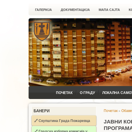
ГАЛЕРИЈА
ДОКУМЕНТАЦИЈА
МАПА САЈТА
К
ПОЧЕТАК
О ГРАДУ
ЛОКАЛНА САМО
Почетак
»
Обав
БАНЕРИ
🔗 Скупштина Града Пожаревца
ЈАВНИ КО
ПРОГРАМА
🔗
Градска изборна комисија у