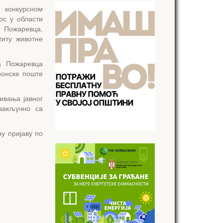
конкурсном
рс у области
а Пожаревца,
титу животне
а Пожаревца
ронске поште
ивања јавног
 закључно са
у пријаву по