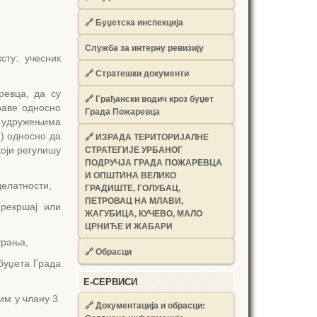
🔗
Буџетска инспекција
Служба за интерну ревизију
сту: учесник
🔗
Стратешки документи
ревца, да су
🔗
Грађански водич кроз буџет
раве односно
Града Пожаревца
о удружењима
н) односно да
🔗
ИЗРАДА ТЕРИТОРИЈАЛНЕ
СТРАТЕГИЈЕ УРБАНОГ
оји регулишу
ПОДРУЧЈА ГРАДА ПОЖАРЕВЦА
И ОПШТИНА ВЕЛИКО
делатности,
ГРАДИШТЕ, ГОЛУБАЦ,
ПЕТРОВАЦ НА МЛАВИ,
рекршај или
ЖАГУБИЦА, КУЧЕВО, МАЛО
ЦРНИЋЕ И ЖАБАРИ
урања,
🔗
Обрасци
буџета Града
Е-СЕРВИСИ
м у члану 3.
🔗 Документација и обрасци: