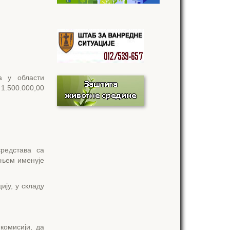
а у области
1.500.000,00
средстава са
ењем именује
ију, у складу
комисији, да