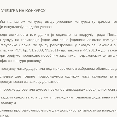
 УЧЕШЋА НА KOHКУPCУ
ћа на јавном конкурсу имају учесници конкурса (у даљем тек
оји испуњавају следеће услове:
воде активности или да им је седиште на подручју града Пожа
а делују на територији једне или више јединица локалне самоуп
 Републике Србије, те да су регистровани у складу са Законом 
гласник РС“, бр. 51/2009, 99/2011- др. закони и 44/2018 – др. зако
критеријуме прописане посебним законима, подзаконским актима к
ојих се конкурс расписује,
у поступку ликвидације или под привременом забраном обављања 
следње две године правоснажном одлуком нису кажњена за п
реступ везан за њихову делатност,
у пореске дугове или дугове према организацијама социјалног осиг
равдали средства која су им у претходним годинама додељена из 
 основу и
оженим програмом/пројектом дају допринос активностима наведени
ника.