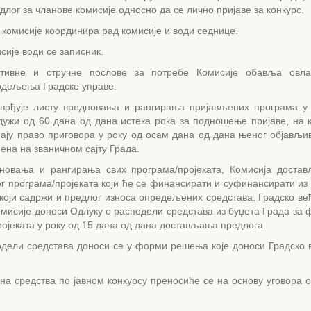
длог за чланове комисије односно да се лично пријаве за конкурс.
комисије координира рад комисије и води седнице.
сије води се записник.
ативне и стручне послове за потребе Комисије обавља овл
одељења Градске управе.
тврђује листу вредновања и рангирања пријављених програма у 
дужи од 60 дана од дана истека рока за подношење пријаве, на к
ају право приговора у року од осам дана од дана њеног објављив
ена на званичном сајту Града.
новања и рангирања свих програма/пројеката, Комисија доста
г програма/пројеката који ће се финансирати и суфинансирати из
оји садржи и предлог износа опредељених средстава. Градско већ
омисије доноси Одлуку о расподели средстава из буџета Града за
ојеката у року од 15 дана од дана достављања предлога.
дели средстава доноси се у форми решења које доноси Градско ве
а средства по јавном конкурсу преносиће се на основу уговора о