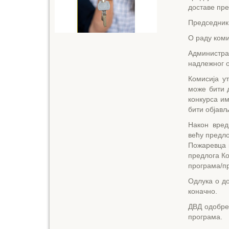
доставе пре
Председник 
О раду коми
Администр
надлежног 
Комисија у
може бити 
конкурса им
бити објављ
Након вред
већу предло
Пожаревца к
предлога К
програма/пр
Одлука о до
коначно.
ДВД одобрен
програма.