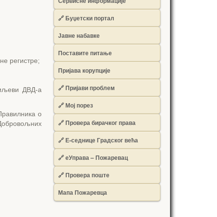
Сервисне информације
🔗 Буџетски портал
Јавне набавке
Поставите питање
не регистре;
Пријава корупције
🔗 Пријави проблем
циљеви ДВД-а
🔗 Мој порез
Правилника о
🔗 Провера бирачког права
Добровољних
🔗 Е-седнице Градског већа
🔗 еУправа – Пожаревац
🔗 Провера поште
Мапа Пожаревца