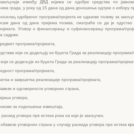
закључује између ДВД којима се одобре средства по јавном
ика града, у року од 15 дана од дана доношења одлуке о избору п
носилац одобреног програма/пројекта не одазове позиву за закљу
осам дана од дана пријема позива, сматраће се да је одустао
ројеката. Уговор о финансирању и суфинансирању програма/прој
а садржи:
предмет програма/пројеката,
едстава који се додељују из буџета Града за реализацију програма/
 који се додељује из буџета Града за реализацију програма/пројека
редност програма/пројеката,
четка и завршетка реализације програма/пројеката,
бавезе и одговорности уговорних страна,
ајања уговора,
рокови за подношење извештаја,
а раскид уговора пре истека рока на који је закључен,
 обавезе уговорних страна у случају раскида уговора пре истека вр