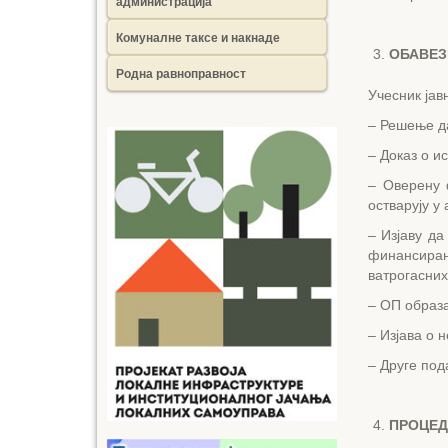
администрација
Комуналне таксе и накнаде
ОБАВЕЗ
Родна равноправност
Учесник јав
– Решење да
– Доказ о и
– Оверену 
остварују у
– Изјаву да
финансира
ватрогасних
– ОП образа
– Изјава о 
– Друге под
ПРОЦЕД