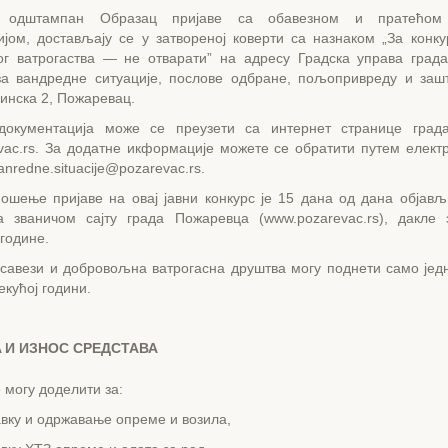
 одштампан Oбpaзaц пријаве са обавезном и пратећом 
ијом, достављају се у затвореној коверти са назнаком „За конку
г ватрогаства — не отварати” на адресу Градска управа град
 вандредне ситуације, послове одбране, пољопривреду и заш
инска 2, Пожаревац.
документација може се преузети са интернет странице град
vac.rs. За додатне икформације можете се обратити пyтeм елект
anredne.situacije@pozarevac.rs.
ношење пријаве на овај јавни конкурс је 15 дана од дана објављ
а званичом cajтy града Пожаревца (www.pozarevac.rs), дакле
 године.
 савези и добровољна ватрогасна друштва могу поднети само једн
екућој години.
 И ИЗНОС СРЕДСТАВА
 могу доделити за:
 и одржавање опреме и возила,