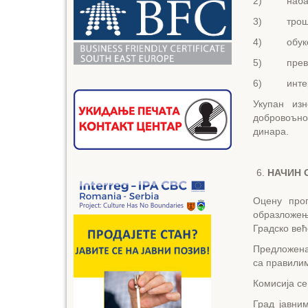
2) набавку
3) трошков
4) обуке и
5) превент
6) интерве
Укупан из
добровоъно
динара.
НАЧИН 
Оцену прог
образложењ
Градско већ
Предложена 
са правилим
Комисија се
Град јавни