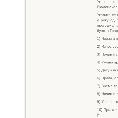
Уговор се 
Градоначелн
Уколико се 
у року од 
програма/п
буџета Град
1) Назив и 
2) Износ ср
3) Начин на
4) Укупна в
5) Датум по
6) Права, о
7) Време тр
8) Начин и 
9) Услове з
10) Права и
је