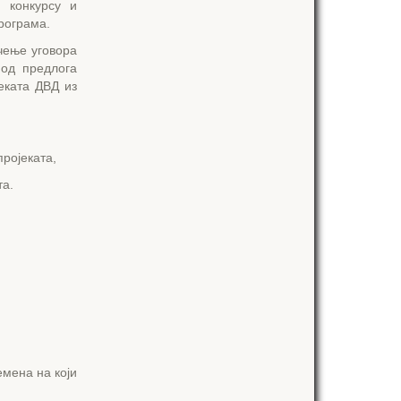
 конкурсу и
рограма.
чење уговора
 од предлога
еката ДВД из
пројеката,
та.
емена на који