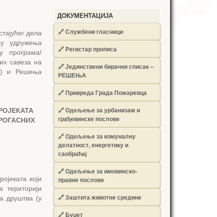
ДОКУМЕНТАЦИЈА
🔗
Службени гласници
стајућег дела
ју удружења
🔗
Регистар прописа
њу програма/
их савеза на
🔗
Јединствени бирачки списак –
6) и Решења
РЕШЕЊА
🔗
Привреда Града Пожаревца
🔗
Одељење за урбанизам и
РОЈЕКАТА
грађевинске послове
РОГАСНИХ
🔗
Одељење за комуналну
делатност, енергетику и
саобраћај
🔗
Одељење за имовинско-
ојеката који
правне послове
а територији
🔗
Заштита животне средине
а друштва (у
🔗
Буџет