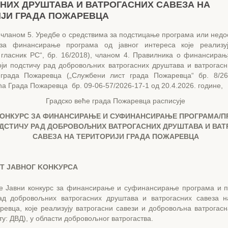
НИХ ДРУШТАВА И ВАТРОГАСНИХ САВЕЗА НА
ЈИ ГРАДА ПОЖАРЕВЦА
 чланом 5. Уредбе о средствима за подстицање програма или недо
 за финансирање програма од јавног интереса које реализу
 гласник PC“, бр. 16/2018), чланом 4. Правилника о финансира
који подстичу рад добровољних ватрогасних друштава и ватрогасн
 града Пожаревца („Службени лист града Пожаревца“ бр. 8/2
ћа Града Пожаревца бр. 09-06-57/2026-17-1 од 20.4.2026. године,
Градско веће града Пожаревца расписује
КОНКУРС
ЗА ФИНАНСИРАЊЕ И СУФИНАНСИРАЊЕ ПРОГРАМА/П
ДСТИЧУ РАД ДОБРОВОЉНИХ ВАТРОГАСНИХ ДРУШТАВА И ВАТ
САВЕЗА НА ТЕРИТОРИЈИ ГРАДА ПОЖАРЕВЦА
Т ЈАВНОГ KOHKУPCA
се Јавни конкурс за финансирање и суфинансирање програма и пр
ад добровољних ватрогасних друштава и ватрогасних савеза н
ревца, које реализују ватрогасни савези и добровољна ватрогасн
у: ДВД), у области добровољног ватрогаства.