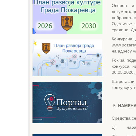
Оверен и
документац
добровољно
Одељење за
средине, Др
Конкурсна 
www.pozare
на адресу v
Рок за под
конкурса н
06.05.2026.
Ватрогасни
конкурсу у т
HAMEHA
Средства се
1) набавку