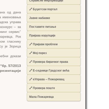
Сервисне информације
🔗 Буџетски портал
ана од дана
за именовања
Јавне набавке
адска управа
Поставите питање
конкурс – за
кинг сервис“
Пријава корупције
аревца. Рок
ом гласнику
🔗 Пријави проблем
су је Зорица
🔗 Мој порез
ребни докази
🔗 Провера бирачког права
“бр. 57/2013
🔗 Е-седнице Градског већа
презентацији
🔗 еУправа – Пожаревац
🔗 Провера поште
Мапа Пожаревца