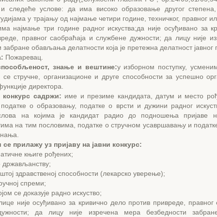
 и следеће услове: да има високо образовање другог степена
удијама у трајању од најмање четири године, техничког, правног и
има најмање три године радног искуства;да није осуђивано за к
вреде, правног саобраћаја и службене дужности; да лицу није и
 забране обављања делатности која је претежна делатност јавног 
:
Пожаревац.
способљеност, знање и вештине:
у изборном поступку, усмени
у се стручне, организационе и друге способности за успешно ор
ункције директора.
 конкурс садржи:
име и презиме кандидата, датум и место ро
 податке о образовању, податке о врсти и дужини радног искуст
слова на којима је кандидат радио до подношења пријаве н
тима на тим пословима, податке о стручном усавршавању и податк
знања.
и се прилажу уз пријаву на јавни конкурс:
матичне књиге рођених;
о држављанству;
пштој здравственој способности (лекарско уверење);
тручној спреми;
ојом се доказује радно искуство;
лице није осуђивано за кривично дело против привреде, правног 
дужности; да лицу није изречена мера безбедности забра