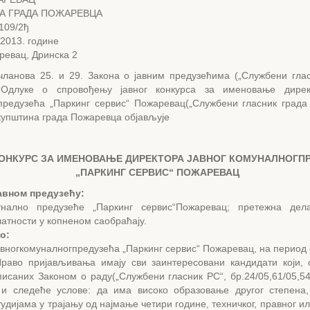
А ГРАДА ПОЖАРЕВЦА
-109/2ђ
.2013. године
ревац, Дринска 2
чланова 25. и 29. Закона о јавним предузећима („Службени глас
 Одлуке о спровођењу јавног конкурса за именовање дирек
предузећа „Паркинг сервис“ Пожаревац(„Службени гласник града
Скупштина града Пожаревца објављује
КОНКУРС ЗА ИМЕНОВАЊЕ ДИРЕКТОРА ЈАВНОГ КОМУНАЛНОГП
„ПАРКИНГ СЕРВИС“ ПОЖАРЕВАЦ
авном предузећу:
нално предузеће „Паркинг сервис“Пожаревац; претежна делат
атности у копненом саобраћају.
о:
вногкомуналногпредузећа „Паркинг сервис“ Пожаревац, на период 
раво пријављивања имају сви заинтересовани кандидати који,
исаних Законом о раду(„Службени гласник РС“, бр.24/05,61/05,54
 и следеће услове: да има високо образовање другог степена
удијама у трајању од најмање четири године, техничког, правног и