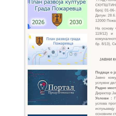
СКУПШТИН
Број: 01-06
Датум: 28.6
12000 Пожа
На основу 
119/12) и
комуналног
бр. 8/13), 
ЈАВНИ 
Подаци о ј
Јавно кому
услужне дел
Радно мест
Директор Ја
Услови :
П
услова проп
испуњавају
основним ст