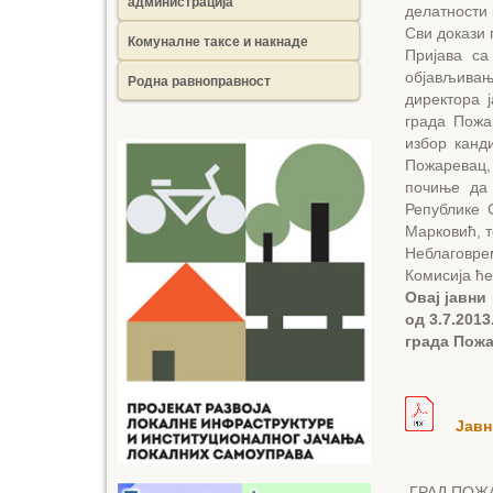
администрација
делатности 
Сви докази 
Комуналне таксе и накнаде
Пријава са
објављивањ
Родна равноправност
директора 
града Пожа
избор канд
Пожаревац,
почиње да 
Републике 
Марковић, т
Неблаговре
Комисија ће
Овај јавни
од 3.7.201
града Пожа
Јавн
ГРАД ПОЖ