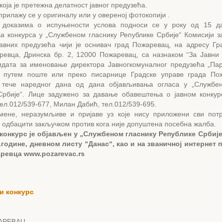
која је претежна делатност јавног предузећа.
прилажу се у оригиналу или у овереној фотокопији .
 доказима о испуњености услова подноси се у року од 15 д
а конкурса у „Службеном гласнику Републике Србије“ Комисији 
јавних предузећа чији је оснивач град Пожаревац, на адресу Гр
ревца, Дринска бр. 2, 12000 Пожаревац, са назнаком “За Јавни 
идата за именовање директора Јавногкомуналног предузећа „Пар
 путем поште или преко писарнице Градске управе града Пож
тече наредног дана од дана објављивања огласа у „Службен
Србије“. Лице задужено за давање обавештења о јавном конкур
ел.012/539-677, Милан Дабић, тел.012/539-695.
мене, неразумљиве и пријаве уз које нису приложени сви пот
 одбацити закључком против кога није допуштена посебна жалба.
 конкурс је објављен у „Службеном гласнику Републике Србије
3.године, дневном листу “Данас“, као и на званичној интернет 
ревца www.pozarevac.rs
и конкурс
АРЕВАЦ