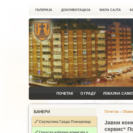
ГАЛЕРИЈА
ДОКУМЕНТАЦИЈА
МАПА САЈТА
К
ПОЧЕТАК
О ГРАДУ
ЛОКАЛНА САМО
Почетак
»
Обав
БАНЕРИ
🔗 Скупштина Града Пожаревца
Јавни кон
сервис“ П
🔗
Градска изборна комисија у