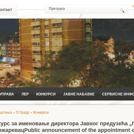
ОНТАКТ
УПРАВА
ЛЕР
КОНКУРСИ
ЈАВНЕ НАБАВКЕ
СЕРВИСНЕ ИНФ
ештења
»
О Граду
»
Конкурси
курс за именовање директора Јавног предузећа „
ожаревац
Public announcement of the appointment o