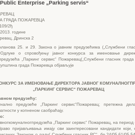
 Public Enterprise „Parking servis“
АРЕВАЦ
А ГРАДА ПОЖАРЕВЦА
-109/2ђ
.2013. године
ревац, Дринска 2
чланова 25. и 29. Закона о јавним предузећима („Службени глас
 Одлуке о спровођењу јавног конкурса за именовање дирек
предузећа „Паркинг сервис“ Пожаревац(„Службени гласник града
Скупштина града Пожаревца објављује
КОНКУРС ЗА ИМЕНОВАЊЕ ДИРЕКТОРА ЈАВНОГ КОМУНАЛНОГП
„ПАРКИНГ СЕРВИС“ ПОЖАРЕВАЦ
авном предузећу:
нално предузеће „Паркинг сервис“Пожаревац; претежна делат
атности у копненом саобраћају.
о:
вногкомуналногпредузећа „Паркинг сервис“ Пожаревац, на период 
раво пријављивања имају сви заинтересовани кандидати који,
исаних Законом о раду(„Службени гласник РС“, бр.24/05,61/05,54