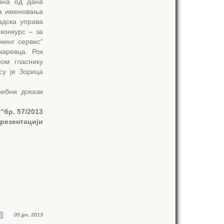
ана од дана
за именовања
адска управа
конкурс – за
кинг сервис“
аревца. Рок
ом гласнику
су је Зорица
ребни докази
“бр. 57/2013
презентацији
05 јул, 2013