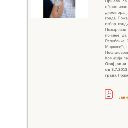
Пријава са
објављивањ
директора 
града Пожа
избор канд
Пожаревац,
почиње да 
Републике 
Марковић, т
Неблаговре
Комисија ће
Овај јавни
од 3.7.201
града Пожа
Јавн