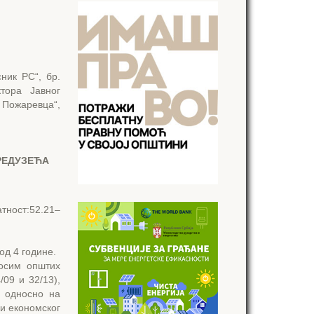
ник РС“, бр.
тора Јавног
 Пожаревца“,
РЕДУЗЕЋА
ност:52.21–
од 4 године.
 осим општих
/09 и 32/13),
, односно на
ли економског