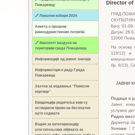
Director of
Пожаревцу
ГРАД ПОЖ
🔗 Локални избори 2024
СКУПШТИН
Анкета о процени
Број: 01-06
јавноздравствених потреба
Датум: 28.6
12000 Пожа
🔗 Квалитет ваздуха на
На основу 
територији града Пожаревца
119/12) и
Информације од јавног значаја
комуналног
бр. 8/13), 
Информатори о раду Града
Пожаревца
ЈАВНИ 
Захтев за издавање “Поносне
картице”
Подаци о ј
Евиденција родитеља који су
Јавно кому
остварили право на бесплатно
услужне дел
ауто седиште
Радно мест
Директор Ја
Водич за категоризацију
Услови :
П
угоститељских објеката за
смештај: куће, апартмани, собе и
услова проп