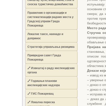
сеоска туристичка домаћинства
испуњавају
основним ст
Правилник о организацији и
смера; да 
систематизацији радних места у
против при
Градској управи Града
безбедности
Пожаревца
Место рада
Стручна о
Локалне таксе, накнаде и
проверавај
допринос
обављање ф
Стратегија управљања ризицима
Пријава на
становања,
Привредни савет Града
описом по
Пожаревца
одговорнос
областима 
🔗
Извештај о раду инспекцијских
Докази кој
органа
– извод из 
– уверење 
🔗
Годишњи планови
инспекцијских надзора
– доказ о о
– доказ о с
🔗 ГИС Пожаревац
– исправа к
– доказ да 
🔗 Локална пореска
службене 