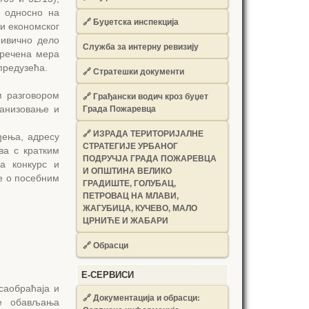
, односно на
🔗
Буџетска инспекција
ли економског
ривично дело
Служба за интерну ревизију
зречена мера
предузећа.
🔗
Стратешки документи
м разговором
🔗
Грађански водич кроз буџет
Града Пожаревца
ганизовање и
🔗
ИЗРАДА ТЕРИТОРИЈАЛНЕ
ђења, адресу
СТРАТЕГИЈЕ УРБАНОГ
ва с кратким
ПОДРУЧЈА ГРАДА ПОЖАРЕВЦА
а конкурс и
И ОПШТИНА ВЕЛИКО
е о посебним
ГРАДИШТЕ, ГОЛУБАЦ,
ПЕТРОВАЦ НА МЛАВИ,
ЖАГУБИЦА, КУЧЕВО, МАЛО
ЦРНИЋЕ И ЖАБАРИ
🔗
Обрасци
Е-СЕРВИСИ
саобраћаја и
🔗 Документација и обрасци:
не обављања