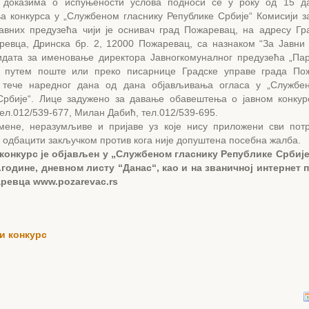
 доказима о испуњености услова подноси се у року од 15 д
а конкурса у „Службеном гласнику Републике Србије“ Комисији 
јавних предузећа чији је оснивач град Пожаревац, на адресу Гр
ревца, Дринска бр. 2, 12000 Пожаревац, са назнаком “За Јавни 
идата за именовање директора Јавногкомуналног предузећа „Пар
 путем поште или преко писарнице Градске управе града Пож
тече наредног дана од дана објављивања огласа у „Службен
Србије“. Лице задужено за давање обавештења о јавном конкур
ел.012/539-677, Милан Дабић, тел.012/539-695.
мене, неразумљиве и пријаве уз које нису приложени сви пот
 одбацити закључком против кога није допуштена посебна жалба.
 конкурс је објављен у „Службеном гласнику Републике Србије
3.године, дневном листу “Данас“, као и на званичној интернет 
ревца www.pozarevac.rs
и конкурс