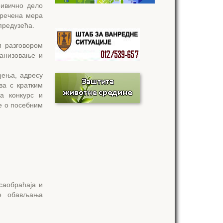
ривично дело
зречена мера
предузећа.
м разговором
ганизовање и
ђења, адресу
ва с кратким
а конкурс и
е о посебним
саобраћаја и
не обављања