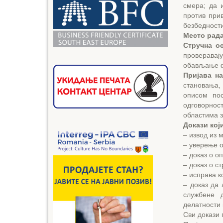
смера; да 
против при
безбедности
Место рада
Стручна о
проверавај
обављање ф
Пријава на
становања,
описом по
одговорнос
областима 
Докази кој
– извод из 
– уверење 
– доказ о о
– доказ о с
– исправа к
– доказ да 
службене 
делатности 
Сви докази 