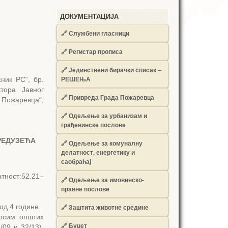
ДОКУМЕНТАЦИЈА
🔗
Службени гласници
🔗
Регистар прописа
🔗
Јединствени бирачки списак –
РЕШЕЊА
ник РС“, бр.
тора Јавног
🔗
Привреда Града Пожаревца
 Пожаревца“,
🔗
Одељење за урбанизам и
грађевинске послове
РЕДУЗЕЋА
🔗
Одељење за комуналну
делатност, енергетику и
саобраћај
ност:52.21–
🔗
Одељење за имовинско-
правне послове
од 4 године.
🔗
Заштита животне средине
 осим општих
🔗
Буџет
/09 и 32/13),