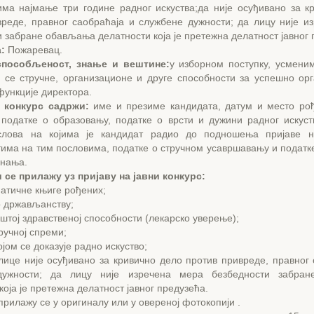
има најмање три године радног искуства;да није осуђивано за к
вреде, правног саобраћаја и службене дужности; да лицу није и
 забране обављања делатности која је претежна делатност јавног 
:
Пожаревац.
способљеност, знање и вештине:
у изборном поступку, усмени
у се стручне, организационе и друге способности за успешно ор
ункције директора.
 конкурс садржи:
име и презиме кандидата, датум и место ро
 податке о образовању, податке о врсти и дужини радног искуст
слова на којима је кандидат радио до подношења пријаве н
тима на тим пословима, податке о стручном усавршавању и податк
знања.
и се прилажу уз пријаву на јавни конкурс:
матичне књиге рођених;
о држављанству;
пштој здравственој способности (лекарско уверење);
тручној спреми;
ојом се доказује радно искуство;
лице није осуђивано за кривично дело против привреде, правног 
дужности; да лицу није изречена мера безбедности забра
која је претежна делатност јавног предузећа.
прилажу се у оригиналу или у овереној фотокопији .