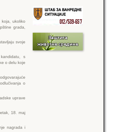
 koja, ukoliko
pštine grada,
stavljaju svoje
kandidatu, s
ke o delu koje
odgovarajuće
odlučivanja o
Gradske uprave
etak, 18. maj
nje nagrada i