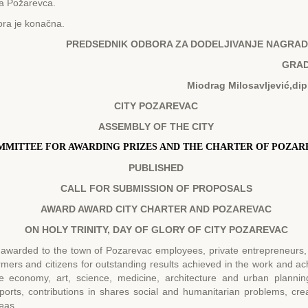
da Požarevca.
ra je konačna.
PRЕDSЕDNIK
ODBORA ZA DODЕLJIVANJЕ
NAGRADA
GRA
Miodrag Milosavljević,dipl
CITY POZAREVAC
ASSEMBLY OF THE CITY
MITTEE FOR AWARDING PRIZES AND THE CHARTER OF POZAR
PUBLISHED
CALL FOR SUBMISSION OF PROPOSALS
AWARD AWARD CITY CHARTER AND POZAREVAC
ON HOLY TRINITY, DAY OF GLORY OF CITY POZAREVAC
 awarded to the town of Pozarevac employees, private entrepreneurs,
armers and citizens for outstanding results achieved in the work and a
the economy, art, science, medicine, architecture and urban planning
ports, contributions in shares social and humanitarian problems, cre
eas.