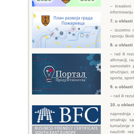
– kreativni
informisanju
7. u oblast
– izuzetno d
razvoju škols
8. u oblasti
– rad ili re
afirmaciji, r
samostalni p
stručnjaci, 
sporta; spor
9. u oblast
– rad ili rez
10. u oblast
najvrednija
smatraju sa
tumačenje n
naučnih rez