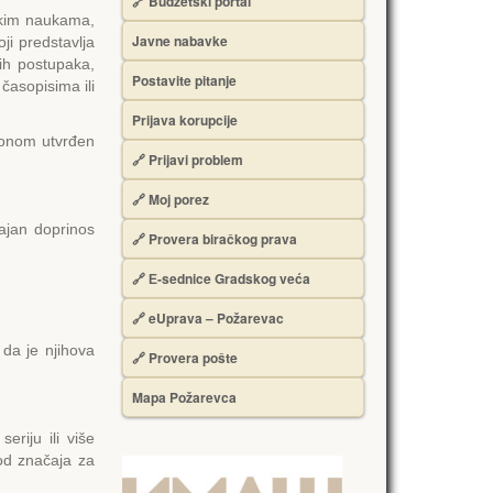
🔗 Budžetski portal
čkim naukama,
Javne nabavke
ji predstavlja
kih postupaka,
Postavite pitanje
časopisima ili
Prijava korupcije
akonom utvrđen
🔗 Prijavi problem
🔗 Moj porez
čajan doprinos
🔗 Provera biračkog prava
🔗 Е-sednice Gradskog veća
🔗 eUprava – Požarevac
 da je njihova
🔗 Provera pošte
Mapa Požarevca
eriju ili više
a od značaja za