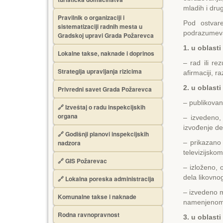
mladih i dru
Pravilnik o organizaciji i
Pod ostvare
sistematizaciji radnih mesta u
podrazumev
Gradskoj upravi Grada Požarevca
1. u oblasti
Lokalne takse, naknade i doprinos
– rad ili re
Strategija upravljanja rizicima
afirmaciji, r
2. u oblast
Privredni savet Grada Požarevca
– publikovan
🔗
Izveštaj o radu inspekcijskih
organa
– izvedeno,
izvođenje de
🔗
Godišnji planovi inspekcijskih
nadzora
– prikazano 
televizijsko
🔗 GIS Požarevac
– izloženo, 
dela likovnog
🔗 Lokalna poreska administracija
– izvedeno m
Komunalne takse i naknade
namenjenom 
Rodna ravnopravnost
3. u oblast