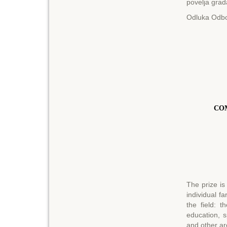
povelja gra
Odluka Odbo
COM
The prize is
individual f
the field: 
education, s
and other ar