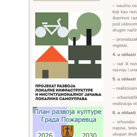
– naučno os
koji kao rez
doprinos raz
pod uslovom 
drugim nači
– pronalazak
registar,
4. u oblast
– rad ili re
razvoju i un
5. u oblasti
– realizovano
– urbanistič
realizacija o
6. u oblasti
– vrhunsko o
napisa, telev
ukupan društ