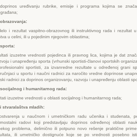
 doprinos uređivanju rubrike, emisije i programa kojima se znača
 građana;
i obrazovanja:
elo i rezultat vaspitno-obrazovnog ili instruktivnog rada i rezultat u 
tva u celini, ili u pojedinim njegovim oblastima;
 sporta:
zultati izuzetne vrednosti pojedinca ili pravnog lica, kojima je dat zna
azvoju i unapređenju sporta (vrhunski sportisti-članovi sportskih organi
rofesionalni sportisti, za izvanredne rezultate u određenoj grani sp
stručnjaci u sportu i naučni radnici za naročito vredne doprinose unapr
tski radnici za doprinos organizovanju, razvoju i unapređenju oblasti spo
i socijalnog i humanitarnog rada:
ultati izuzetne vrednosti u oblasti socijalnog i humanitarnog rada;
i stvaralaštva mladih:
 ostvarenja u naučnom i umetničkom radu učenika i studenata, p
mostalni radovi koji predstavljaju doprinos određenoj oblasti nauk
ekog problema, delimično ili potpuno novo rešenje praktične prim
ultata, ili umetničko dostignuće koje se po vrednosti posebno ist