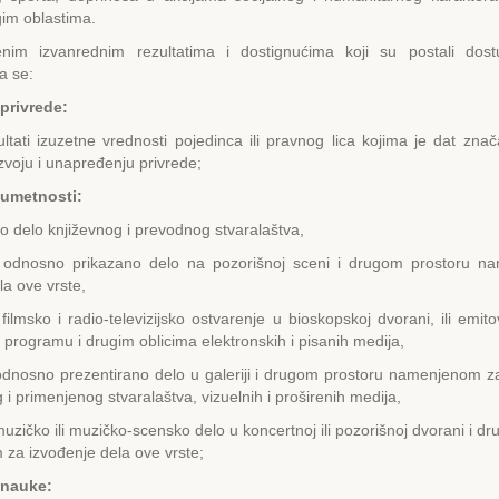
gim oblastima.
nim izvanrednim rezultatima i dostignućima koji su postali dostu
a se:
 privrede:
zultati izuzetne vrednosti pojedinca ili pravnog lica kojima je dat zna
azvoju i unapređenju privrede;
i umetnosti:
o delo književnog i prevodnog stvaralaštva,
 odnosno prikazano delo na pozorišnoj sceni i drugom prostoru 
la ove vrste,
filmsko i radio-televizijsko ostvarenje u bioskopskoj dvorani, ili emit
m programu i drugim oblicima elektronskih i pisanih medija,
odnosno prezentirano delo u galeriji i drugom prostoru namenjenom z
 i primenjenog stvaralaštva, vizuelnih i proširenih medija,
uzičko ili muzičko-scensko delo u koncertnoj ili pozorišnoj dvorani i d
za izvođenje dela ove vrste;
i nauke: