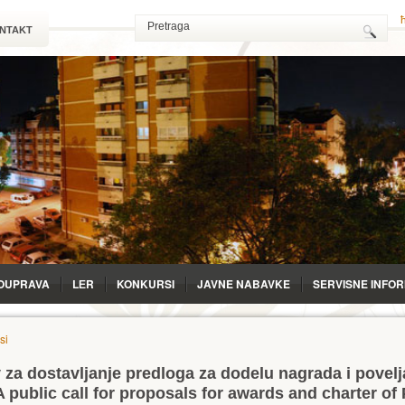
NTAKT
OUPRAVA
LЕR
KONKURSI
JAVNE NABAVKE
SERVISNE INFO
si
 za dostavljanje predloga za dodelu nagrada i povel
A public call for proposals for awards and charter of