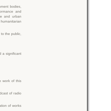
rnment bodies,
rformance and
ure and urban
 humanitarian
to the public,
d a significant
 work of this
dcast of radio
ation of works