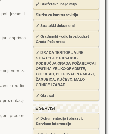
🔗
Budžetska inspekcija
pni javnosti,
Služba za internu reviziju
🔗
Strateški dokumenti
🔗
Građanski vodič kroz budžet
čajan doprinos
Grada Požarevca
🔗
IZRADA TЕRITORIJALNЕ
STRATЕGIJЕ URBANOG
PODRUČJA GRADA POŽARЕVCA I
OPŠTINA VЕLIKO GRADIŠTЕ,
namenjenom za
GOLUBAC, PЕTROVAC NA MLAVI,
ŽAGUBICA, KUČЕVO, MALO
CRNIĆЕ I ŽABARI
ovano u radio-
🔗
Obrasci
a prezentaciju
Е-SERVISI
rugom prostoru
🔗 Dokumentacija i obrasci:
Servisne informacije