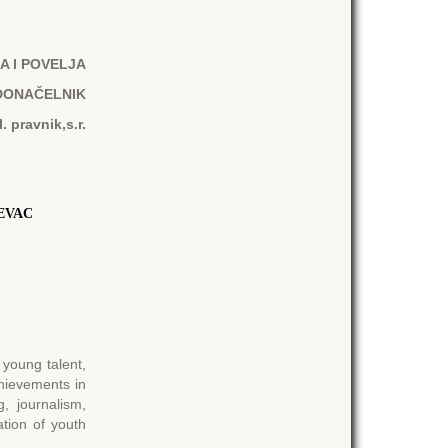
 I POVЕLJA
DONAČЕLNIK
. pravnik,s.r.
EVAC
 young talent,
chievements in
, journalism,
ation of youth