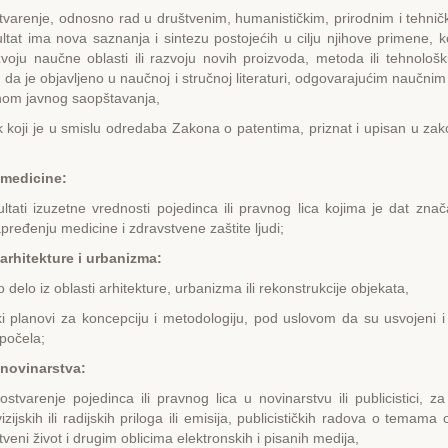
tvarenje, odnosno rad u društvenim, humanističkim, prirodnim i tehni
ultat ima nova saznanja i sintezu postojećih u cilju njihove primene, ko
voju naučne oblasti ili razvoju novih proizvoda, metoda ili tehnološ
da je objavljeno u naučnoj i stručnoj literaturi, odgovarajućim naučnim 
nom javnog saopštavanja,
 koji je u smislu odredaba Zakona o patentima, priznat i upisan u z
i medicine:
zultati izuzetne vrednosti pojedinca ili pravnog lica kojima je dat zna
apređenju medicine i zdravstvene zaštite ljudi;
 arhitekture i urbanizma:
 delo iz oblasti arhitekture, urbanizma ili rekonstrukcije objekata,
ki planovi za koncepciju i metodologiju, pod uslovom da su usvojeni i
tpočela;
 novinarstva:
stvarenje pojedinca ili pravnog lica u novinarstvu ili publicistici, za s
izijskih ili radijskih priloga ili emisija, publicističkih radova o temam
veni život i drugim oblicima elektronskih i pisanih medija,