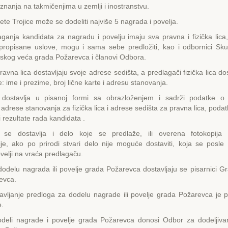
iznanja na takmičenjima u zemlji i inostranstvu.
e Trojice može se dodeliti najviše 5 nagrada i povelja.
ganja kandidata za nagradu i povelju imaju sva pravna i fizička lica,
 propisane uslove, mogu i sama sebe predložiti, kao i odbornici Sku
dskog veća grada Požarevca i članovi Odbora.
avna lica dostavljaju svoje adrese sedišta, a predlagači fizička lica do
: ime i prezime, broj lične karte i adresu stanovanja.
dostavlja u pisanoj formi sa obrazloženjem i sadrži podatke o 
drese stanovanja za fizička lica i adrese sedišta za pravna lica, podat
i rezultate rada kandidata .
 se dostavlja i delo koje se predlaže, ili overena fotokopija 
je, ako po prirodi stvari delo nije moguće dostaviti, koja se posle 
ovelji na vraća predlagaču.
dodelu nagrada ili povelje grada Požarevca dostavljaju se pisarnici 
evca.
avljanje predloga za dodelu nagrade ili povelje grada Požarevca je p
e.
deli nagrade i povelje grada Požarevca donosi Odbor za dodeljiva