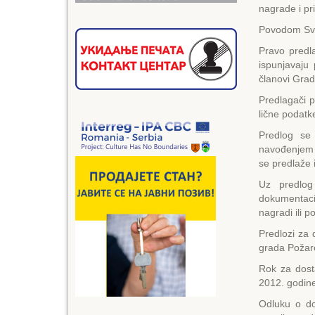
nagrade i pr
Povodom Svet
Pravo predla
ispunjavaju
članovi Gra
Predlagači pr
lične podatke
Predlog se 
navođenjem a
se predlaže 
Uz predlog
dokumentaci
nagradi ili p
Predlozi za 
grada Požar
Rok za dost
2012. godin
Odluku o do