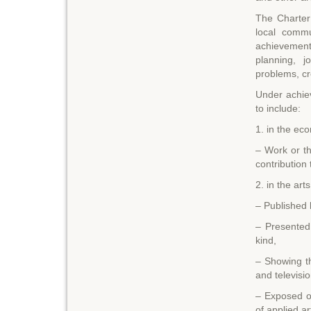
The Charter 
local commu
achievement
planning, j
problems, cr
Under achiev
to include:
1. in the ec
– Work or the
contribution
2. in the arts
– Published l
– Presented
kind,
– Showing th
and televisi
– Exposed or
of applied a