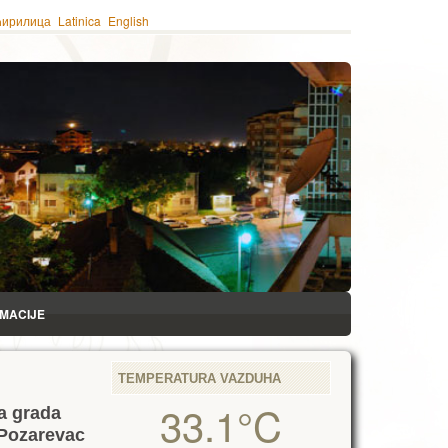
ћирилица
Latinica
English
RMACIJE
TEMPERATURA VAZDUHA
33.1°C
ja grada
 Pozarevac