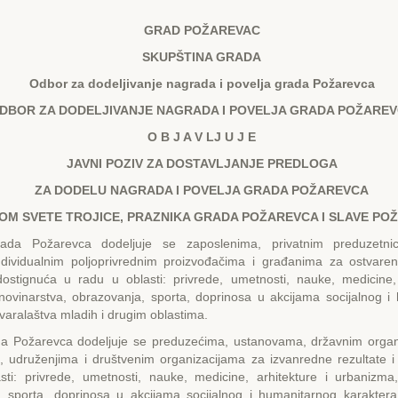
GRAD POŽARЕVAC
SKUPŠTINA GRADA
Odbor za dodeljivanje nagrada i povelja grada Požarevca
DBOR ZA DODЕLJIVANJЕ NAGRADA I POVЕLJA GRADA POŽARЕ
O B J A V LJ U J Е
JAVNI POZIV ZA DOSTAVLJANJЕ PRЕDLOGA
ZA DODЕLU NAGRADA I POVЕLJA GRADA POŽARЕVCA
M SVЕTЕ TROJICЕ, PRAZNIKA GRADA POŽARЕVCA I SLAVЕ PO
ada Požarevca dodeljuje se zaposlenima, privatnim preduzetni
individualnim poljoprivrednim proizvođačima i građanima za ostvare
 dostignuća u radu u oblasti: privrede, umetnosti, nauke, medicine, 
novinarstva, obrazovanja, sporta, doprinosa u akcijama socijalnog i
tvaralaštva mladih i drugim oblastima.
da Požarevca dodeljuje se preduzećima, ustanovama, državnim org
, udruženjima i društvenim organizacijama za izvanredne rezultate i
sti: privrede, umetnosti, nauke, medicine, arhitekture i urbanizma,
, sporta, doprinosa u akcijama socijalnog i humanitarnog karaktera,