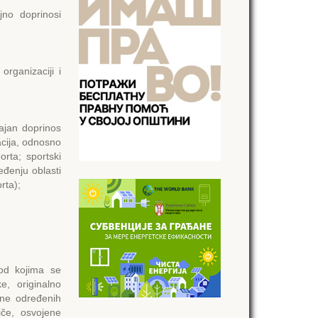
jno doprinosi
organizaciji i
čajan doprinos
zacija, odnosno
orta; sportski
eđenju oblasti
rta);
od kojima se
e, originalno
ene određenih
iče, osvojene