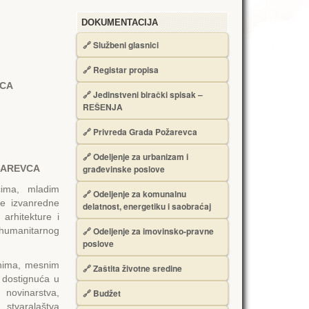
DOKUMENTACIJA
🔗
Službeni glasnici
🔗
Registar propisa
VCA
🔗
Jedinstveni birački spisak –
RЕŠЕNJA
🔗
Privreda Grada Požarevca
🔗
Odeljenje za urbanizam i
ŽARЕVCA
građevinske poslove
cima, mladim
🔗
Odeljenje za komunalnu
ne izvanredne
delatnost, energetiku i saobraćaj
arhitekture i
 humanitarnog
🔗
Odeljenje za imovinsko-pravne
poslove
anima, mesnim
🔗
Zaštita životne sredine
 dostignuća u
 novinarstva,
🔗
Budžet
 stvaralaštva