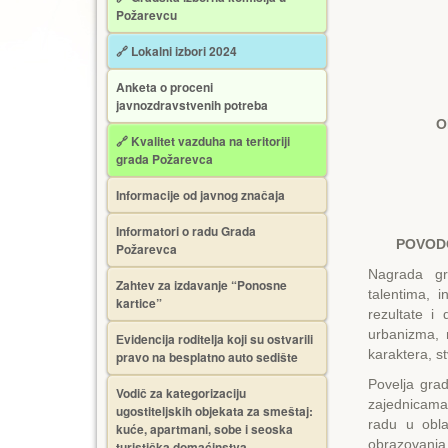
Požarevcu
🔗 Lokalni izbori 2024
Anketa o proceni
javnozdravstvenih potreba
O
🔗 Kvalitet vazduha na teritoriji
grada Požarevca
Informacije od javnog značaja
Informatori o radu Grada
POVODO
Požarevca
Nagrada gr
Zahtev za izdavanje “Ponosne
talentima, 
kartice”
rezultate i
urbanizma, 
Еvidencija roditelja koji su ostvarili
karaktera, s
pravo na besplatno auto sedište
Povelja gra
Vodič za kategorizaciju
zajednicama
ugostiteljskih objekata za smeštaj:
radu u obla
kuće, apartmani, sobe i seoska
obrazovanja
turistička domaćinstva