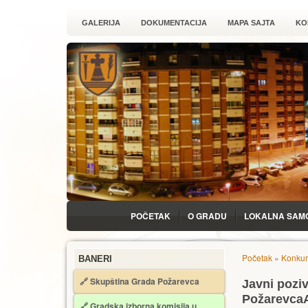
GALERIJA
DOKUMENTACIJA
MAPA SAJTA
KO
POČETAK
O GRADU
LOKALNA SAM
Početak
»
Konkur
BANERI
🔗 Skupština Grada Požarevca
Javni poziv
Požarevca
🔗
Gradska izborna komisija u