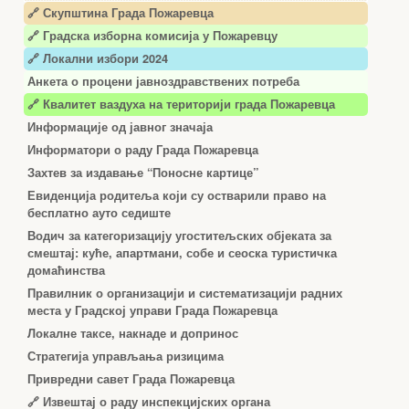
🔗 Скупштина Града Пожаревца
🔗
Градска изборна комисија у Пожаревцу
🔗 Локални избори 2024
Анкета о процени јавноздравствених потреба
🔗 Квалитет ваздуха на територији града Пожаревца
Информације од јавног значаја
Информатори о раду Града Пожаревца
Захтев за издавање “Поносне картице”
Евиденција родитеља који су остварили право на
бесплатно ауто седиште
Водич за категоризацију угоститељских објеката за
смештај: куће, апартмани, собе и сеоска туристичка
домаћинства
Правилник о организацији и систематизацији радних
места у Градској управи Града Пожаревца
Локалне таксе, накнаде и допринос
Стратегија управљања ризицима
Привредни савет Града Пожаревца
🔗
Извештај о раду инспекцијских органа