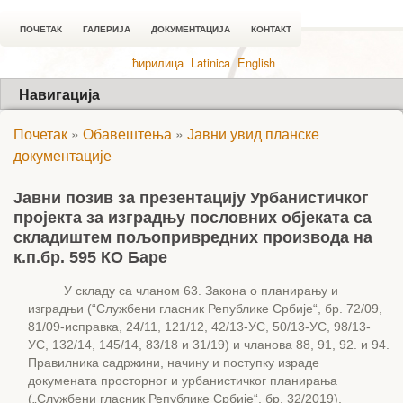
ПОЧЕТАК
ГАЛЕРИЈА
ДОКУМЕНТАЦИЈА
КОНТАКТ
ћирилица
Latinica
English
Навигација
Почетак
»
Обавештења
»
Јавни увид планске
документације
Јавни позив за презентацију Урбанистичког
пројекта за изградњу пословних објеката са
складиштем пољопривредних производа на
к.п.бр. 595 КО Баре
У складу са чланом 63. Закона о планирању и
изградњи (“Службени гласник Републике Србије“, бр. 72/09,
81/09-исправка, 24/11, 121/12, 42/13-УС, 50/13-УС, 98/13-
УС, 132/14, 145/14, 83/18 и 31/19) и чланова 88, 91, 92. и 94.
Правилника садржини, начину и поступку израде
докумената просторног и урбанистичког планирања
(„Службени гласник Републике Србије“, бр. 32/2019),