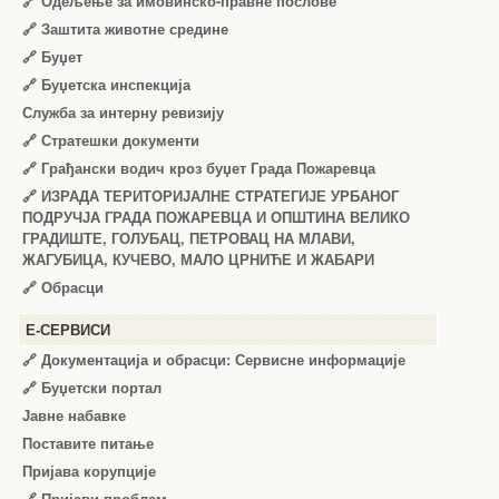
🔗
Одељење за имовинско-правне послове
🔗
Заштита животне средине
🔗
Буџет
🔗
Буџетска инспекција
Служба за интерну ревизију
🔗
Стратешки документи
🔗
Грађански водич кроз буџет Града Пожаревца
🔗
ИЗРАДА ТЕРИТОРИЈАЛНЕ СТРАТЕГИЈЕ УРБАНОГ
ПОДРУЧЈА ГРАДА ПОЖАРЕВЦА И ОПШТИНА ВЕЛИКО
ГРАДИШТЕ, ГОЛУБАЦ, ПЕТРОВАЦ НА МЛАВИ,
ЖАГУБИЦА, КУЧЕВО, МАЛО ЦРНИЋЕ И ЖАБАРИ
🔗
Обрасци
Е-СЕРВИСИ
🔗 Документација и обрасци: Сервисне информације
🔗 Буџетски портал
Јавне набавке
Поставите питање
Пријава корупције