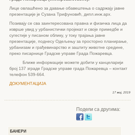
Лице овлашћено за давање обавештења о садржају јавне
презентације је Сузана Трифуновић, дипл.инж.арх.
Позивају се сва заинтересована правна и физичка лица да
изврше увид у урбанистички пројекат и своје примедбе и
сугестије у писаном облику, у току трајања јавне
презентације, поднесу Одељењу за просторно планирање,
урбанизам и грађевинарство и заштиту животне средине,
преко писарнице Градске управе Града Пожаревца.
Ближе информације можете добити у канцеларији
број 137 зграде Градске управе града Пожаревца – контакт
телефон 539-664.
ДОКУМЕНТАЦИЈА
17 мај, 2019
Подели са другима:
БАНЕРИ