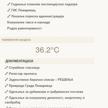
🔗
Годишњи планови инспекцијских надзора
🔗 ГИС Пожаревац
🔗 Локална пореска администрација
Комуналне таксе и накнаде
Родна равноправност
ТЕМПЕРАТУРА ВАЗДУХА
36.2°C
ДОКУМЕНТАЦИЈА
🔗
Службени гласници
🔗
Регистар прописа
🔗
Јединствени бирачки списак – РЕШЕЊА
🔗
Привреда Града Пожаревца
🔗
Одељење за урбанизам и грађевинске послове
🔗
Одељење за комуналну делатност, енергетику и
саобраћај