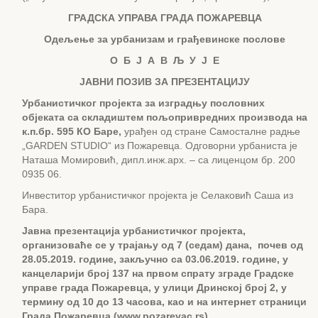
ГРАДСКА УПРАВА ГРАДА ПОЖАРЕВЦА
Одељење за
урбанизам и грађевинске послове
О Б Ј А В Љ У Ј Е
ЈАВНИ ПОЗИВ ЗА ПРЕЗЕНТАЦИЈУ
Урбанистичк
ог
пројект
а
за
изградњу пословних
објеката са складиштем пољопривредних производа на
к.п.бр. 595 КО Баре,
урађен од стране Самосталне радње
„GARDEN STUDIO“ из Пожаревца. Одговорни урбаниста је
Наташа Момировић, дипл.инж.арх. – са лиценцом бр. 200
0935 06.
Инвеститор урбанистичког пројекта је Селаковић Саша из
Бара.
Јавна презентација
у
рбанистичк
ог
пројекта,
организоваће се у трајању од 7 (седам) дана,
почев од
28
.
05
.201
9
. године, закључно са
03
.
06
.201
9
. године, у
канцеларији
број 137 на првом спрату зграде Градске
управе града Пожаревца, у улици Дринској број 2, у
термину од 10 до 13 часов
а, као и на интернет страници
Града Пожаревца (
www.pozarevac.rs).