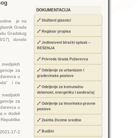
nog
DOKUMENTACIJA
🔗
Službeni glasnici
godine je na
glasnik Grada
🔗
Registar propisa
 radu Gradskog
 3/17), donelo
🔗
Jedinstveni birački spisak –
RЕŠЕNJA
🔗
Privreda Grada Požarevca
 medijskih
🔗
Odeljenje za urbanizam i
gencije za
građevinske poslove
Požarevca u
roda“ i na
🔗
Odeljenje za komunalnu
delatnost, energetiku i saobraćaj
 medijskih
gencije za
🔗
Odeljenje za imovinsko-pravne
Požarevca u
poslove
ma o dodeli
 Republike
🔗
Zaštita životne sredine
🔗
Budžet
/2021-17-2