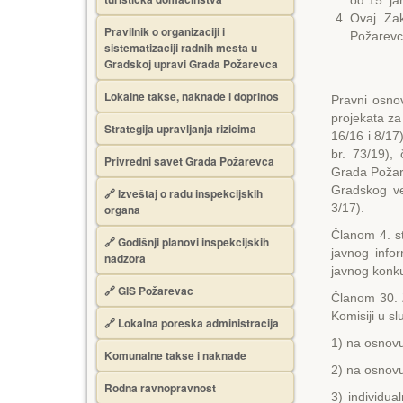
od 15. ja
Ovaj Zak
Pravilnik o organizaciji i
Požarev
sistematizaciji radnih mesta u
Gradskoj upravi Grada Požarevca
Lokalne takse, naknade i doprinos
Pravni osnov
projekata za
Strategija upravljanja rizicima
16/16 i 8/17
br. 73/19),
Privredni savet Grada Požarevca
Grada Požare
Gradskog ve
🔗
Izveštaj o radu inspekcijskih
3/17).
organa
Članom 4. st
🔗
Godišnji planovi inspekcijskih
javnog info
nadzora
javnog konku
🔗 GIS Požarevac
Članom 30. 
Komisiji u sl
🔗 Lokalna poreska administracija
1) na osnovu
Komunalne takse i naknade
2) na osnov
Rodna ravnopravnost
3) individu