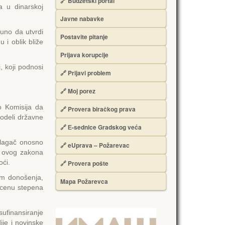
🔗 Budžetski portal
a u dinarskoj
Javne nabavke
puno da utvrdi
Postavite pitanje
 i oblik bliže
Prijava korupcije
, koji podnosi
🔗 Prijavi problem
🔗 Moj porez
o Komisija da
🔗 Provera biračkog prava
odeli državne
🔗 Е-sednice Gradskog veća
dlagač onosno
🔗 eUprava – Požarevac
. ovog zakona
oći.
🔗 Provera pošte
om donošenja,
Mapa Požarevca
ocenu stepena
sufinansiranje
ije i novinske