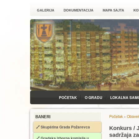
GALERIJA
DOKUMENTACIJA
MAPA SAJTA
KO
POČETAK
O GRADU
LOKALNA SAM
Početak
»
Obaveš
BANERI
🔗 Skupština Grada Požarevca
Konkurs / J
sadržaja za
🔗
Gradska izborna komisija u