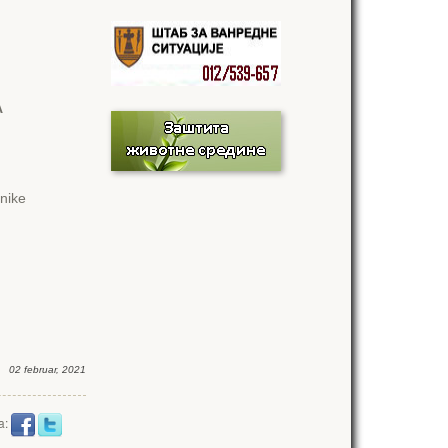
A
hnike
02 februar, 2021
a: