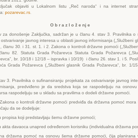
nuara 2021. godine.
ljučak objaviti u Lokalnom listu „Reč naroda“ i na internet stra
ca:
pozarevac.rs
.
O b r a z l o ž e nj e
 za donošenje Zaključka, sadržan je u članu 4. stav 3. Pravilnika o 
 ostvarivanje javnog interesa u oblasti javnog informisanja („Službeni gl
), članu 30. i 31. st. 1. i 2. Zakona o kontroli državne pomoći („Služben
 članu 82. Statuta Grada Požarevca Statuta Grada Požarevca („Slu
vca”, br. 10/18 i 12/18 – ispravka i 10/19) i članu 26. stav 1. i 5. Pos
ća Grada Požarevca („Službeni glasnik Grada Požarevca“, br. 1/15,
av 3. Pravilnika o sufinansiranju projekata za ostvarivanje javnog inte
rmisanja, predviđeno je da sredstva koja se raspodeljuju na osnov
rsa raspodeljuju se u skladu sa pravilima o dodeli državne pomoći.
Zakona o kontroli državne pomoći predviđa da državna pomoć mora bit
učaju da se dodeljuje:
 propisa koji predstavljaju šemu državne pomoći;
u akta davaoca unapred određenom korisniku (individualna državna po
alna državna pomoć na osnovu šema državne pomoći, čija planirana 