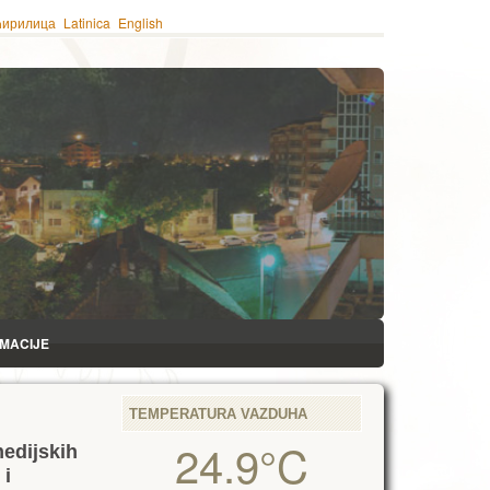
ћирилица
Latinica
English
RMACIJE
TEMPERATURA VAZDUHA
24.9°C
medijskih
 i