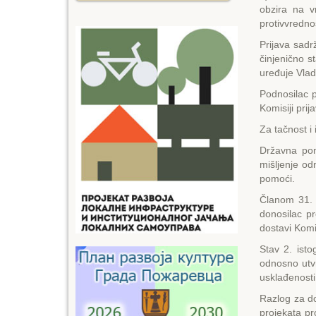
obzira na v
protivvrednos
Prijava sadr
činjenično s
uređuje Vlad
Podnosilac p
Komisiji prij
Za tačnost i
Državna pom
mišljenje o
pomoći.
Članom 31. 
donosilac p
dostavi Komi
Stav 2. ist
odnosno utv
usklađenosti
Razlog za do
projekata pr