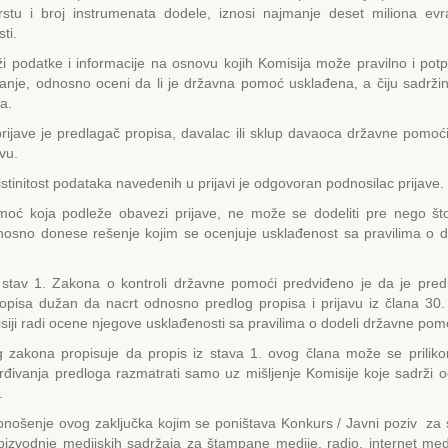
rstu i broj instrumenata dodele, iznosi najmanje deset miliona evr
ti.
ži podatke i informacije na osnovu kojih Komisija može pravilno i pot
tanje, odnosno oceni da li je državna pomoć usklađena, a čiju sadržinu
a.
rijave je predlagač propisa, davalac ili sklup davaoca državne pomoći
avu.
 istinitost podataka navedenih u prijavi je odgovoran podnosilac prijave.
oć koja podleže obavezi prijave, ne može se dodeliti pre nego št
dnosno donese rešenje kojim se ocenjuje usklađenost sa pravilima o d
stav 1. Zakona o kontroli državne pomoći predviđeno je da je pre
ropisa dužan da nacrt odnosno predlog propisa i prijavu iz člana 30
siji radi ocene njegove usklađenosti sa pravilima o dodeli državne pom
og zakona propisuje da propis iz stava 1. ovog člana može se prilik
rđivanja predloga razmatrati samo uz mišljenje Komisije koje sadrži 
.
nošenje ovog zaključka kojim se poništava Konkurs / Javni poziv za 
oizvodnje medijskih sadržaja za štampane medije, radio, internet med