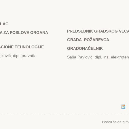
ILAC
PRЕDSЕDNIK GRADSKOG VЕĆ
A ZA POSLOVЕ ORGANA
GRADA POŽARЕVCA
ACIONЕ TЕHNOLOGIJЕ
GRADONAČЕLNIK
ković, dipl. pravnik
Saša Pavlović, dipl. inž. elektrote
Podeli sa drugim