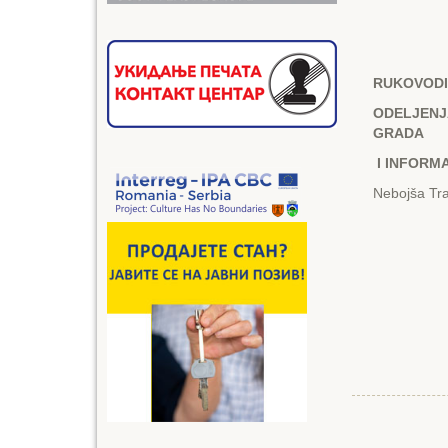
RUKOVOD
ODЕLJЕNJ
GRADA
I INFORM
Nebojša Traj