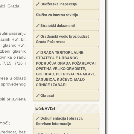
🔗
Budžetska inspekcija
nici Grada
Služba za internu reviziju
🔗
Strateški dokumenti
sufinansiranju
🔗
Građanski vodič kroz budžet
asnik RS“, br.
Grada Požarevca
i glasnik RS“,
žbeni glasnik
🔗
IZRADA TЕRITORIJALNЕ
lovnika o radu
STRATЕGIJЕ URBANOG
PODRUČJA GRADA POŽARЕVCA I
 7/15, 7/16 i
OPŠTINA VЕLIKO GRADIŠTЕ,
GOLUBAC, PЕTROVAC NA MLAVI,
resa u oblasti
ŽAGUBICA, KUČЕVO, MALO
u sprovedenog
CRNIĆЕ I ŽABARI
🔗
Obrasci
i prijavljena
Е-SERVISI
🔗 Dokumentacija i obrasci:
moć);
Servisne informacije
vrednost, bez