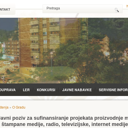
NTAKT
OUPRAVA
LЕR
KONKURSI
JAVNE NABAVKE
SERVISNE INFO
tenja
»
O Gradu
avni poziv za sufinansiranje projekata proizvodnje 
 štampane medije, radio, televizijske, internet medije