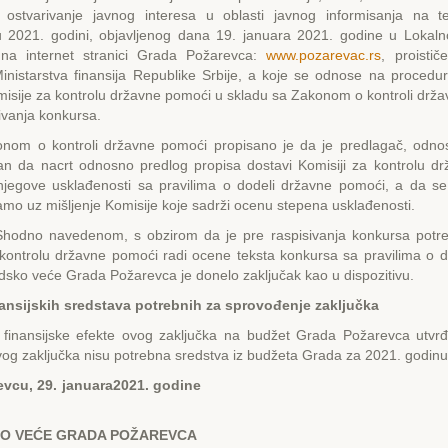
 ostvarivanje javnog interesa u oblasti javnog informisanja na ter
 2021. godini, objavljenog dana 19. januara 2021. godine u Lokaln
na internet stranici Grada Požarevca:
www.pozarevac.rs
, proistič
nistarstva finansija Republike Srbije, a koje se odnose na procedur
misije za kontrolu državne pomoći u skladu sa Zakonom o kontroli drž
sivanja konkursa.
nom o kontroli državne pomoći propisano je da je predlagač, odno
an da nacrt odnosno predlog propisa dostavi Komisiji za kontrolu d
njegove usklađenosti sa pravilima o dodeli državne pomoći, a da s
amo uz mišljenje Komisije koje sadrži ocenu stepena usklađenosti.
edenom, s obzirom da je pre raspisivanja konkursa potrebn
 kontrolu državne pomoći radi ocene teksta konkursa sa pravilima o d
sko veće Grada Požarevca je donelo zaključak kao u dispozitivu.
ansijskih sredstava potrebnih za sprovođenje zaključka
i finansijske efekte ovog zaključka na budžet Grada Požarevca utvr
ovog zaključka nisu potrebna sredstva iz budžeta Grada za 2021. godinu
evcu,
29. januara
20
21
. godine
O VЕĆЕ GRADA POŽARЕVCA