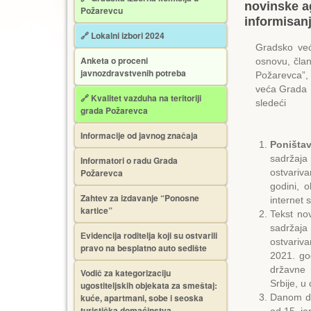
novinske ag
Požarevcu
informisanj
🔗 Lokalni izbori 2024
Gradsko ve
Anketa o proceni
osnovu, čla
javnozdravstvenih potreba
Požarevca”, 
veća Grada P
🔗 Kvalitet vazduha na teritoriji
sledeći
grada Požarevca
Informacije od javnog značaja
Poništa
sadržaja 
Informatori o radu Grada
Požarevca
ostvariva
godini, 
Zahtev za izdavanje “Ponosne
internet 
kartice”
Tekst no
sadržaja 
Еvidencija roditelja koji su ostvarili
ostvariva
pravo na besplatno auto sedište
2021. god
državne 
Vodič za kategorizaciju
Srbije, u 
ugostiteljskih objekata za smeštaj:
kuće, apartmani, sobe i seoska
Danom do
turistička domaćinstva