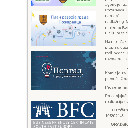
agencije za
Požarevca u
naroda“ i 
nadležnog Mi
mišljenja Ko
u cilju raspi
Naime, Zako
propisa duž
radi ocene 
razmatrati s
Shodno nav
Komisije za
pomoći, Grad
Procena fin
Procenjujuć
realizaciju 
U Požar
10/2021-3
GRADSK