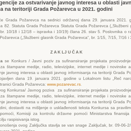
encije za ostvarivanje javnog interesa u oblasti jav
a na teritoriji Grada Požarevca u 2021. godini
će Grada Požarevca na sednici održanoj dana 29. januara 2021. 
na 82. Statuta Grada Požarevca Statuta Grada Požarevca („Službeni 
br. 10/18 i 12/18 – ispravka i 10/19) člana 26. stav 5. Poslovnika o
ožarevca („Službeni glasnik Grada Požarevca“, br. 1/15, 7/15, 7/16 i
Z A K LJ U Č A K
va
se Konkurs / Javni poziv za sufinansiranje projekata proizvodnje
za štampane medije, radio, televizijske, internet medije i novinske a
nje javnog interesa u oblasti javnog informisanja na teritoriji Grada 
objavljen dana 19. januara 2021. godine u Lokalnom listu „Reč na
stranici Grada Požarevca:
www.pozarevac.rs
.
vog Konkursa/ Javnog poziva za sufinansiranje projekata proizvodnje
za štampane medije, radio, televizijske, internet medije i novinske a
nje javnog interesa u oblasti javnog informisanja na teritoriji Grada 
ini, dostaviti na mišljenje o usklađenosti teksta Konkursa sa pravili
pomoći, Komisiji za kontrolu državne pomoći Ministarstva finansija
cilju raspisivanja istog.
nošenja ovog Zaključka stavlja se van snage Zaključak, br. 09-06-2