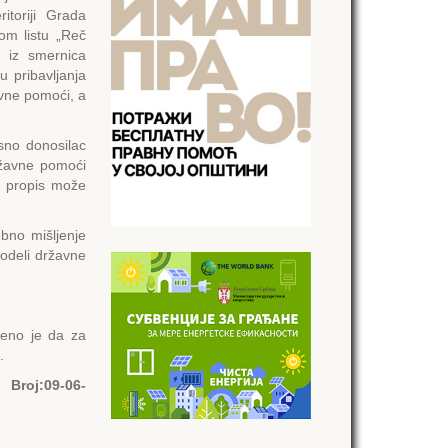
itoriji Grada
om listu „Reč
e iz smernica
u pribavljanja
avne pomoći, a
sno donosilac
ržavne pomoći
e propis može
o mišljenje
odeli državne
đeno je da za
.
Broj:
09-06-