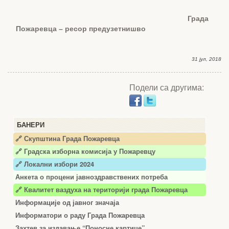
Града
Пожаревца – ресор предузетнишво
31 јул, 2018
Подели са другима:
БАНЕРИ
🔗 Скупштина Града Пожаревца
🔗
Градска изборна комисија у Пожаревцу
🔗 Локални избори 2024
Анкета о процени јавноздравствених потреба
🔗 Квалитет ваздуха на територији града Пожаревца
Информације од јавног значаја
Информатори о раду Града Пожаревца
Захтев за издавање “Поносне картице”