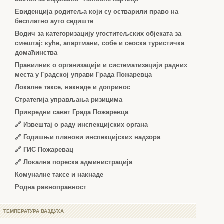
Евиденција родитеља који су остварили право на
бесплатно ауто седиште
Водич за категоризацију угоститељских објеката за
смештај: куће, апартмани, собе и сеоска туристичка
домаћинства
Правилник о организацији и систематизацији радних
места у Градској управи Града Пожаревца
Локалне таксе, накнаде и допринос
Стратегија управљања ризицима
Привредни савет Града Пожаревца
🔗
Извештај о раду инспекцијских органа
🔗
Годишњи планови инспекцијских надзора
🔗 ГИС Пожаревац
🔗 Локална пореска администрација
Комуналне таксе и накнаде
Родна равноправност
ТЕМПЕРАТУРА ВАЗДУХА