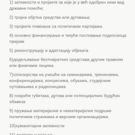
1) активности и пројекте за које је у већ одобрен неки вид
државне помоћи;
2) трајна обртна средства или дуговања;
3) пројекте повезане са политичким партијама
4) основно финансирање и текуће пословање подносиоца
пријаве
5) реконструкцију и адаптацију објеката
6)додељивање бесповратних средстава другим правним
или физичким лицима
7)спонзорства на учешће на семинарима, тренинзима,
конференцијама, конгресима, обукама, студијским
путовањима и радионицама
8) покриће губитака, дугова или потенцијалних будућих
обавеза
9) пружање материјалне и нематеријалне подршке
политичким странкама и верским организацијама
10)хуманитарне активности
11) пројекте у вези са: