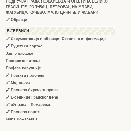
ПОДРУЧЈА ГРАДА ПОЖАРЕВЦА И ОПШТИНА ВЕЛИКО
ГРАДИШТЕ, ГОЛУБАЦ, ПЕТРОВАЦ НА МЛАВИ,
ЖАГУБИЦА, КУЧЕВО, МАЛО ЦРНИЋЕ И ЖАБАРИ
🔗
Обрасци
Е-СЕРВИСИ
🔗 Документација и обрасци: Сервисне информације
🔗 Буџетски портал
Јавне набавке
Поставите питање
Пријава корупције
🔗 Пријави проблем
🔗 Мој порез
🔗 Провера бирачког права
🔗 Е-седнице Градског већа
🔗 еУправа – Пожаревац
🔗 Провера поште
Мапа Пожаревца