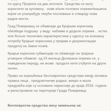
по курсу Пројекта на дан исплате. Средства се могу
користити за куповину нове и/или половне опреме/машина
којом се унапређује текуће пословање и отварају нова
радна места.
Град Пожаревац се обавезује да Крајњем кориснику
обезбеди подршку у виду: набавке и доделе опреме , истих
или бољих техничких карактеристика у односу на исказану
потребу Крајњег корисника у пријави и документацији
предатој на Јавни позив,
Крајњи корисник субвенције се обавезује на трајање
уговорне обавезе од 24 месеца.Донирaна опрема се, у
наведеном периду, не може продати нити отуђити на други
начин.
Право на коришћење бесповратних средстава имају активна
правна лица , предузетничке радње, микро и мала
предузећа које су основане најкасније до краја 2016. године
и регистроване на територији Града Пожаревца.
Бесповратна средства нису намењена за: