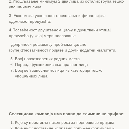
2.Упошљавање минимум 2 два лица из осталих група тешко
упошљивих лица
3. Економска успешност пословања и финансијска
одрживост предузећа;
4.Посвећеност друштвеном циљу и друштвени утицај
предузећа (у којој мери пословање
доприноси решавању проблема циљне
групе);Иновативност пријаве и други додатни квалитети.
Број новоотворених радних места
Период функционисања правног лица
Број већ запослених лица из категорије тешко
упошљивих лица
Селекциона комисија има право да елиминише пријаве:
Које су пристигле након рока за подношење пријава;
Које нису доставиле исправно попуњен формулар и