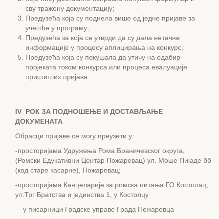
сву тражену документацију;
Предузећа која су поднела више од једне пријаве за
учешће у програму;
Предузећа за која се утврди да су дала нетачне
информације у процесу аплицирања на конкурс;
Предузећа која су покушала да утичу на одабир
пројеката током конкурса или процеса евалуације
пристиглих пријава.
IV
РОК ЗА ПОДНОШЕЊЕ И ДОСТАВЉАЊЕ
ДОКУМЕНАТА
Обрасци пријаве се могу преузети у:
-просторијама Удружења Рома Браничевског округа,
(Ромски Едукативни Центар Пожаревац) ул. Моше Пијаде бб
(код старе касарне), Пожаревац;
-просторијама Канцеларије за ромска питања ГО Костолац,
ул.Трг Братства и јединства 1, у Костолцу
– у писарници Градске управе Града Пожаревца