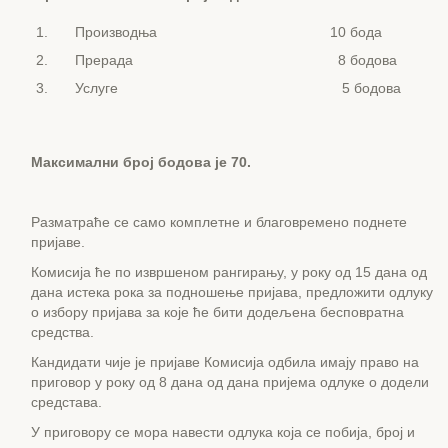
1.
Производња
10 бода
2.
Прерада
8 бодова
3.
Услуге
5 бодова
Максимални број бодова је 70.
Разматраће се само комплетне и благовремено поднете
пријаве.
Комисија ће по извршеном рангирању, у року од 15 дана од
дана истека рока за подношење пријава, предложити одлуку
о избору пријава за које ће бити додељена бесповратна
средства.
Кандидати чије је пријаве Комисија одбила имају право на
приговор у року од 8 дана од дана пријема одлуке о додели
средстава.
У приговору се мора навести одлука која се побија, број и