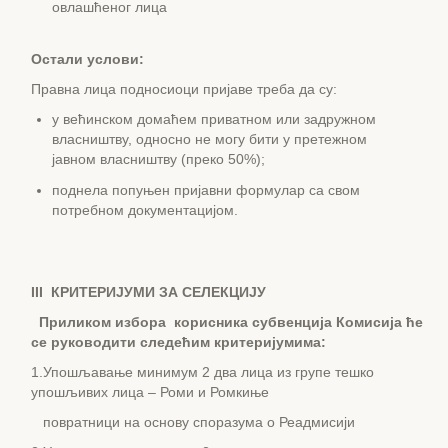
овлашћеног лица
Остали услови:
Правна лица подносиоци пријаве треба да су:
у већинском домаћем приватном или задружном
власништву, односно не могу бити у претежном
јавном власништву (преко 50%);
поднела попуњен пријавни формулар са свом
потребном документацијом.
III
КРИТЕРИЈУМИ ЗА СЕЛЕКЦИЈУ
Приликом избора корисника субвенција Комисија ће
се руководити следећим критеријумима:
1.Упошљавање минимум 2 два лица из групе тешко
упошљивих лица – Роми и Ромкиње
повратници на основу споразума о Реадмисији