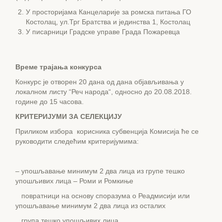
У просторијама Канцеларије за ромска питања ГО
Костолац, ул.Трг Братства и јединства 1, Костолац
У писарници Градске управе Града Пожаревца
Време трајања конкурса
Конкурс је отворен 20 дана од дана објављивања у
локалном листу “Реч народа“, односно до 20.08.2018.
године до 15 часова.
КРИТЕРИЈУМИ ЗА СЕЛЕКЦИЈУ
Приликом избора корисника субвенција Комисија ће се
руководити следећим критеријумима:
– упошљавање минимум 2 два лица из групе тешко
упошљивих лица – Роми и Ромкиње
повратници на основу споразума о Реадмисији или
упошљавање минимум 2 два лица из осталих
група тешко упошљивих лица