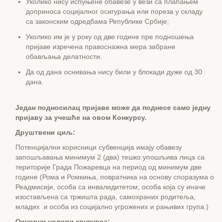
Уколико нису испуњене обавезе у вези са плаћањем
доприноса социјалног осигурања или пореза у складу
са законским одредбама Републике Србије;
Уколико им је у року од две године пре подношења
пријаве изречена правоснажна мера забране
обављања делатности.
Да од дана оснивања нису били у блокади дуже од 30
дана.
Један подносилац пријаве може да поднесе само једну
пријаву за учешће на овом Конкурсу.
Друштвени циљ:
Потенцијални корисници субвенција имају обавезу
запошљавања минимум 2 (два) тешко упошљива лица са
територије Града Пожаревца на период од минимум две
године (Рома и Ромкиња, повратника на основу споразума о
Реадмисији, особа са инвалидитетом, особа која су иначе
изостављена са тржишта рада, самохраних родитеља,
младих и особа из социјално угрожених и рањивих група.)
Основни услови конкурса: