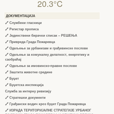
20.3°C
ДОКУМЕНТАЦИЈА
🔗
Службени гласници
🔗
Регистар прописа
🔗
Јединствени бирачки списак – РЕШЕЊА
🔗
Привреда Града Пожаревца
🔗
Одељење за урбанизам и грађевинске послове
🔗
Одељење за комуналну делатност, енергетику и
саобраћај
🔗
Одељење за имовинско-правне послове
🔗
Заштита животне средине
🔗
Буџет
🔗
Буџетска инспекција
Служба за интерну ревизију
🔗
Стратешки документи
🔗
Грађански водич кроз буџет Града Пожаревца
🔗
ИЗРАДА ТЕРИТОРИЈАЛНЕ СТРАТЕГИЈЕ УРБАНОГ