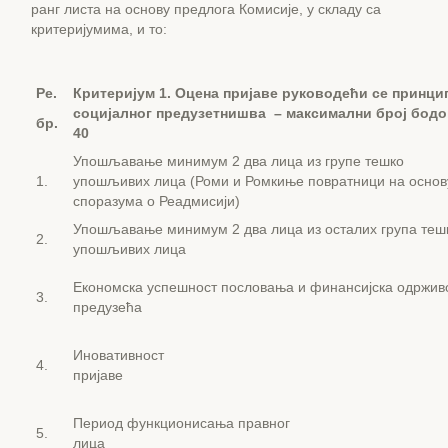
ранг листа на основу предлога Комисије, у складу са
критеријумима, и то:
Ре.
Критеријум 1. Оцена пријаве руководећи се принци
социјалног предузетнишва – максимални број бод
бр.
40
Упошљавање минимум 2 два лица из групе тешко
1.
упошљивих лица (Роми и Ромкиње повратници на основ
споразума о Реадмисији)
Упошљавање минимум 2 два лица из осталих група теш
2.
упошљивих лица
Економска успешност пословања и финансијска одржив
3.
предузећа
Иновативност
4.
пријав
Период функционисања правног
5.
лица