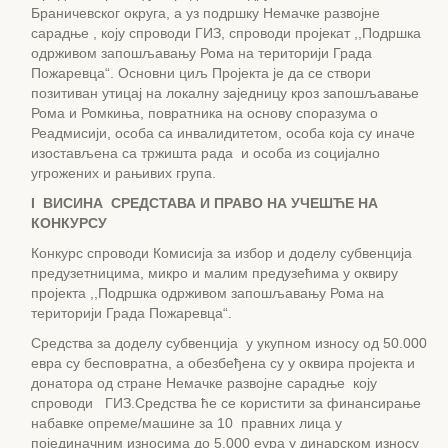
Браничевског округа, а уз подршку Немачке развојне
сарадње , коју спроводи ГИЗ, спроводи пројекат ,,Подршка
одрживом запошљавању Рома на територији Града
Пожаревца“. Основни циљ Пројeкта је да се створи
позитиван утицај на локалну заједницу кроз запошљавање
Рома и Ромкиња, повратника на основу споразума о
Реадмисији, особа са инвалидитетом, особа која су иначе
изостављена са тржишта рада и особа из социјално
угрожених и рањивих група.
I
ВИСИНА СРЕДСТАВА И ПРАВО НА УЧЕШЋЕ НА
КОНКУРСУ
Конкурс спроводи Комисија за избор и доделу субвенција
предузетницима, микро и малим предузећима у оквиру
пројекта ,,Подршка одрживом запошљавању Рома на
територији Града Пожаревца“.
Средства за доделу субвенција у укупном износу од 50.000
евра су бесповратна, а обезбеђена су у оквира пројекта и
донатора од стране Немачке развојне сарадње коју
спроводи ГИЗ.Средства ће се користити за финансирање
набавке опреме/машине за 10 правних лица у
појединачним износима до 5.000 еура у динарском износу