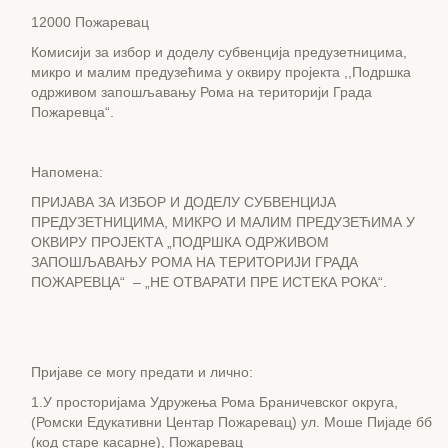
12000 Пожаревац
Комисији за избор и доделу субвенција предузетницима,
микро и малим предузећима у оквиру пројекта ,,Подршка
одрживом запошљавању Рома на територији Града
Пожаревца“.
Напомена:
ПРИЈАВА ЗА ИЗБОР И ДОДЕЛУ СУБВЕНЦИЈА
ПРЕДУЗЕТНИЦИМА, МИКРО И МАЛИМ ПРЕДУЗЕЋИМА У
ОКВИРУ ПРОЈЕКТА „ПОДРШКА ОДРЖИВОМ
ЗАПОШЉАВАЊУ РОМА НА ТЕРИТОРИЈИ ГРАДА
ПОЖАРЕВЦА“ – „НЕ ОТВАРАТИ ПРЕ ИСТЕКА РОКА“.
Пријаве се могу предати и лично:
1.У просторијама Удружења Рома Браничевског округа,
(Ромски Едукативни Центар Пожаревац) ул. Моше Пијаде бб
(код старе касарне), Пожаревац