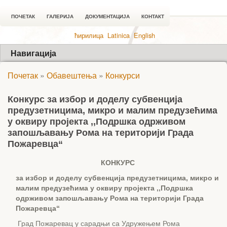
ПОЧЕТАК
ГАЛЕРИЈА
ДОКУМЕНТАЦИЈА
КОНТАКТ
ћирилица
Latinica
English
Навигација
Почетак
»
Обавештења
»
Конкурси
Конкурс за избор и доделу субвенција
предузетницима, микро и малим предузећима
у оквиру пројекта ,,Подршка одрживом
запошљавању Рома на територији Града
Пожаревца“
КОНКУРС
за избор и доделу субвенција предузетницима, микро и
малим предузећима
у оквиру пројекта ,,Подршка
одрживом запошљавању Рома на територији Града
Пожаревца“
Град Пожаревац у сарадњи са Удружењем Рома