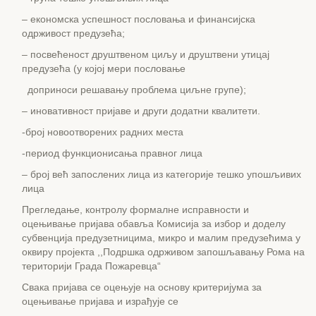
– економска успешност пословања и финансијска
одрживост предузећа;
– посвећеност друштвеном циљу и друштвени утицај
предузећа (у којој мери пословање
доприноси решавању проблема циљне групе);
– иновативност пријаве и други додатни квалитети.
-број новоотворених радних места
-период функционисања правног лица
– број већ запослених лица из категорије тешко упошљивих
лица
Прегледање, контролу формалне исправности и
оцењивање пријава обавља Комисија за избор и доделу
субвенција предузетницима, микро и малим предузећима у
оквиру пројекта ,,Подршка одрживом запошљавању Рома на
територији Града Пожаревца“
Свака пријава се оцењује на основу критеријума за
оцењивање пријава и израђује се