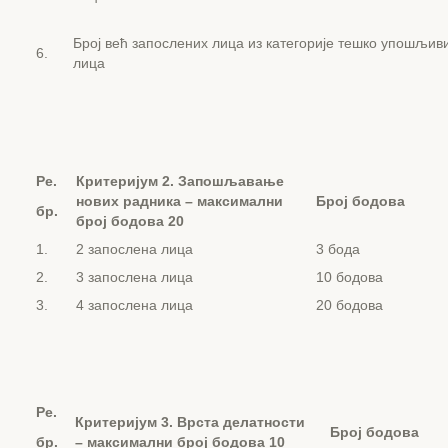
Број већ запослених лица из категорије тешко упошљив
6.
лица
Ре.
Критеријум 2. Запошљавање
нових радника – максимални
Број бодова
бр.
број бодова 20
1.
2 запослена лица
3 бода
2.
3 запослена лица
10 бодова
3.
4 запослена лица
20 бодова
Ре.
Критеријум 3. Врста делатности
Број бодова
бр.
– максимални број бодова 10