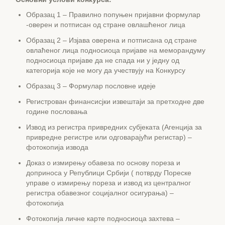
Образац 1 – Правилно попуњен пријавни формулар
-оверен и потписан од стране овлашћеног лица
Образац 2 – Изјава оверена и потписана од стране
овлаћеног лица подносиоца пријаве на меморандуму
подносиоца пријаве да не спада ни у једну од
категорија које не могу да учествују на Конкурсу
Образац 3 – Формулар пословне идеје
Регистрован финансисјки извештаји за претходне две
године пословања
Извод из регистра привредних субјеката (Агенција за
привредне регистре или одговарајући регистар) –
фотокопија извода
Доказ о измирењу обавеза по основу пореза и
доприноса у Републици Србији ( потврду Пореске
управе о измирењу пореза и извод из централног
регистра обавезног социјалног осигурања) –
фотокопија
Фотокопија личне карте подносиоца захтева –