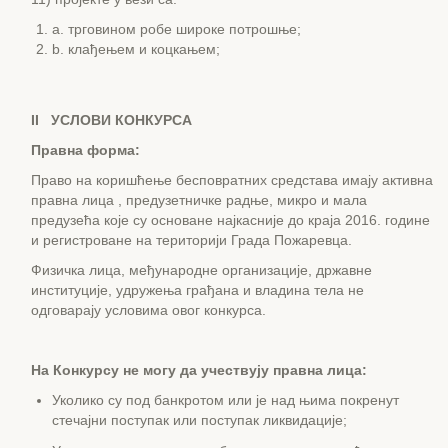
a. трговином робе широке потрошње;
b. клађењем и коцкањем;
II
УСЛОВИ КОНКУРСА
Правна форма:
Право на коришћење бесповратних средстава имају активна
правна лица , предузетничке радње, микро и мала
предузећа које су основане најкасније до краја 2016. године
и регистроване на територији Града Пожаревца.
Физичка лица, међународне организације, државне
институције, удружења грађана и владина тела не
одговарају условима овог конкурса.
На Конкурсу не могу да учествују правна лица:
Уколико су под банкротом или је над њима покренут
стечајни поступак или поступак ликвидације;