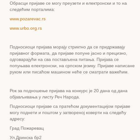
Обрасци пријаве се могу преузети и електронски и то на
следећим порталима:
www.pozarevac.rs
www.urbo.org.rs
Подносиоци пријава морају стриктно да се придржавају
пријавног формата, да пријаве попуне јасно и прецизно,
одговарајући на сва постављена питања. Пријава се
попуњава електронски, на српском језику. Пријаве написане
руком или писаћом машином неће се сматрати важећим.
Рок за подношење пријава на конкурс је 20 дана од дана
објављивања у листу Реч Народа.
Подносиоци пријаве са пратећом документацијом пријаве
могу поднети и поштом у затвореној коверти на следећу
адресу:
Град Пожаревац
Ул.Дринска бр2