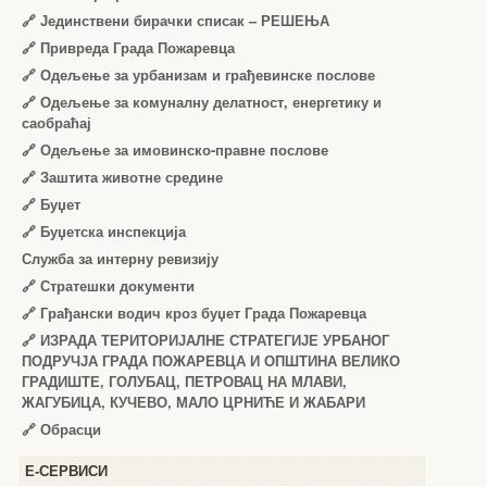
🔗
Јединствени бирачки списак – РЕШЕЊА
🔗
Привреда Града Пожаревца
🔗
Одељење за урбанизам и грађевинске послове
🔗
Одељење за комуналну делатност, енергетику и
саобраћај
🔗
Одељење за имовинско-правне послове
🔗
Заштита животне средине
🔗
Буџет
🔗
Буџетска инспекција
Служба за интерну ревизију
🔗
Стратешки документи
🔗
Грађански водич кроз буџет Града Пожаревца
🔗
ИЗРАДА ТЕРИТОРИЈАЛНЕ СТРАТЕГИЈЕ УРБАНОГ
ПОДРУЧЈА ГРАДА ПОЖАРЕВЦА И ОПШТИНА ВЕЛИКО
ГРАДИШТЕ, ГОЛУБАЦ, ПЕТРОВАЦ НА МЛАВИ,
ЖАГУБИЦА, КУЧЕВО, МАЛО ЦРНИЋЕ И ЖАБАРИ
🔗
Обрасци
Е-СЕРВИСИ