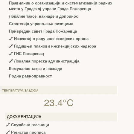
Правилник о организацији и систематизацији радних
места у Градској управи Града Пожаревца
Локалне таксе, накнаде и допринос
Стратегија управљања ризицима
Привредни савет Града Пожаревца
🔗
Извештај о раду инспекцијских органа
🔗
Годишњи планови инспекцијских надзора
🔗 ГИС Пожаревац
🔗 Локална пореска администрација
Комуналне таксе и накнаде
Родна равноправност
ТЕМПЕРАТУРА ВАЗДУХА
23.4°C
ДОКУМЕНТАЦИЈА
🔗
Службени гласници
🔗
Регистар прописа