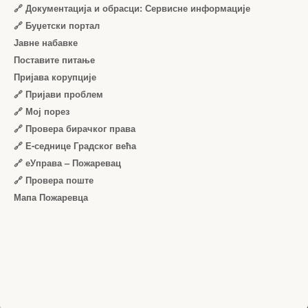
🔗 Документација и обрасци: Сервисне информације
🔗 Буџетски портал
Јавне набавке
Поставите питање
Пријава корупције
🔗 Пријави проблем
🔗 Мој порез
🔗 Провера бирачког права
🔗 Е-седнице Градског већа
🔗 еУправа – Пожаревац
🔗 Провера поште
Мапа Пожаревца