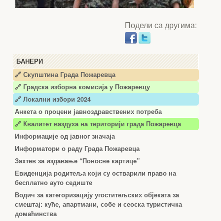
Подели са другима:
БАНЕРИ
🔗 Скупштина Града Пожаревца
🔗
Градска изборна комисија у Пожаревцу
🔗 Локални избори 2024
Анкета о процени јавноздравствених потреба
🔗 Квалитет ваздуха на територији града Пожаревца
Информације од јавног значаја
Информатори о раду Града Пожаревца
Захтев за издавање “Поносне картице”
Евиденција родитеља који су остварили право на
бесплатно ауто седиште
Водич за категоризацију угоститељских објеката за
смештај: куће, апартмани, собе и сеоска туристичка
домаћинства