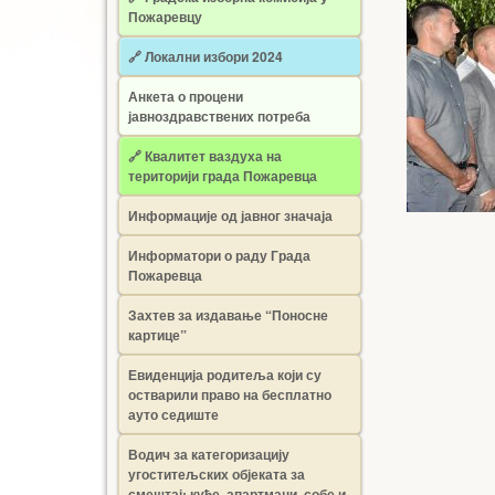
Пожаревцу
🔗 Локални избори 2024
Анкета о процени
јавноздравствених потреба
🔗 Квалитет ваздуха на
територији града Пожаревца
Информације од јавног значаја
Информатори о раду Града
Пожаревца
Захтев за издавање “Поносне
картице”
Евиденција родитеља који су
остварили право на бесплатно
ауто седиште
Водич за категоризацију
угоститељских објеката за
смештај: куће, апартмани, собе и