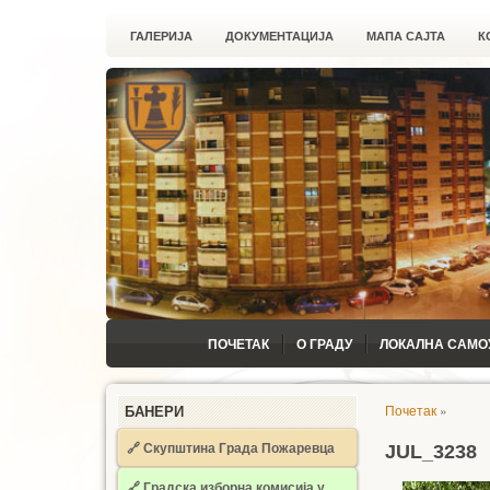
ГАЛЕРИЈА
ДОКУМЕНТАЦИЈА
МАПА САЈТА
К
ПОЧЕТАК
О ГРАДУ
ЛОКАЛНА САМО
Почетак
»
БАНЕРИ
🔗 Скупштина Града Пожаревца
JUL_3238
🔗
Градска изборна комисија у