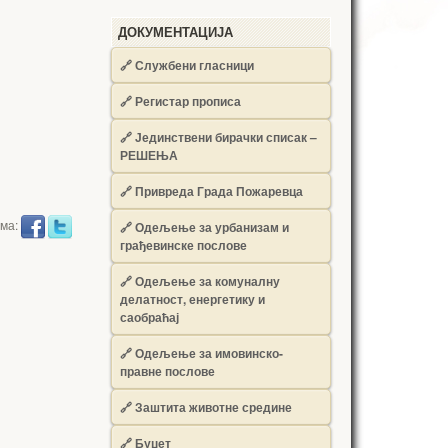
ДОКУМЕНТАЦИЈА
🔗
Службени гласници
🔗
Регистар прописа
🔗
Јединствени бирачки списак –
РЕШЕЊА
🔗
Привреда Града Пожаревца
има:
🔗
Одељење за урбанизам и
грађевинске послове
🔗
Одељење за комуналну
делатност, енергетику и
саобраћај
🔗
Одељење за имовинско-
правне послове
🔗
Заштита животне средине
🔗
Буџет