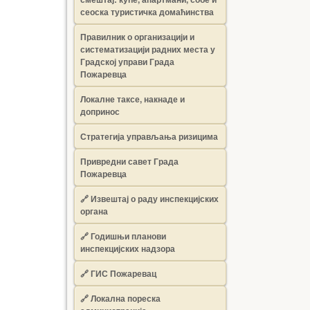
сеоска туристичка домаћинства
Правилник о организацији и
систематизацији радних места у
Градској управи Града
Пожаревца
Локалне таксе, накнаде и
допринос
Стратегија управљања ризицима
Привредни савет Града
Пожаревца
🔗
Извештај о раду инспекцијских
органа
🔗
Годишњи планови
инспекцијских надзора
🔗 ГИС Пожаревац
🔗 Локална пореска