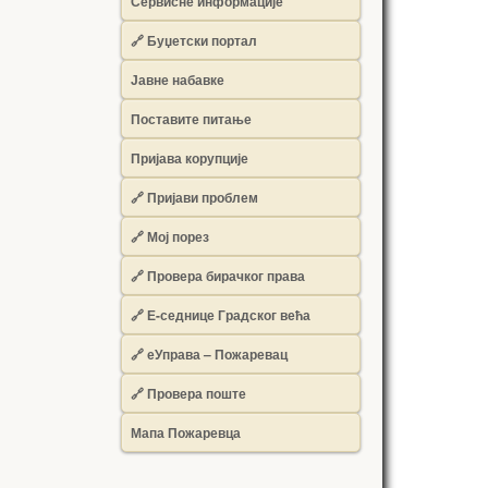
Сервисне информације
🔗 Буџетски портал
Јавне набавке
Поставите питање
Пријава корупције
🔗 Пријави проблем
🔗 Мој порез
🔗 Провера бирачког права
🔗 Е-седнице Градског већа
🔗 еУправа – Пожаревац
🔗 Провера поште
Мапа Пожаревца