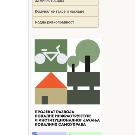
администрација
Комуналне таксе и накнаде
Родна равноправност