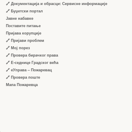
🔗 Документација и обрасци: Сервисне информације
🔗 Буџетски портал
Јавне набавке
Поставите питање
Пријава корупције
🔗 Пријави проблем
🔗 Мој порез
🔗 Провера бирачког права
🔗 Е-седнице Градског већа
🔗 еУправа – Пожаревац
🔗 Провера поште
Мапа Пожаревца