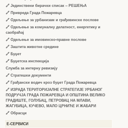
🔗
Јединствени бирачки списак – РЕШЕЊА
🔗
Привреда Града Пожаревца
🔗
Одељење за урбанизам и грађевинске послове
🔗
Одељење за комуналну делатност, енергетику и
саобраћај
🔗
Одељење за имовинско-правне послове
🔗
Заштита животне средине
🔗
Буџет
🔗
Буџетска инспекција
Служба за интерну ревизију
🔗
Стратешки документи
🔗
Грађански водич кроз буџет Града Пожаревца
🔗
ИЗРАДА ТЕРИТОРИЈАЛНЕ СТРАТЕГИЈЕ УРБАНОГ
ПОДРУЧЈА ГРАДА ПОЖАРЕВЦА И ОПШТИНА ВЕЛИКО
ГРАДИШТЕ, ГОЛУБАЦ, ПЕТРОВАЦ НА МЛАВИ,
ЖАГУБИЦА, КУЧЕВО, МАЛО ЦРНИЋЕ И ЖАБАРИ
🔗
Обрасци
Е-СЕРВИСИ