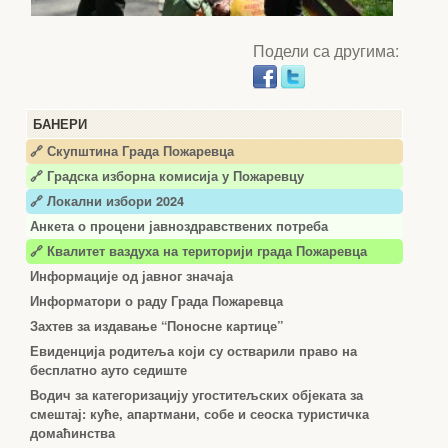
Подели са другима:
БАНЕРИ
🔗 Скупштина Града Пожаревца
🔗
Градска изборна комисија у Пожаревцу
🔗 Локални избори 2024
Анкета о процени јавноздравствених потреба
🔗 Квалитет ваздуха на територији града Пожаревца
Информације од јавног значаја
Информатори о раду Града Пожаревца
Захтев за издавање “Поносне картице”
Евиденција родитеља који су остварили право на
бесплатно ауто седиште
Водич за категоризацију угоститељских објеката за
смештај: куће, апартмани, собе и сеоска туристичка
домаћинства