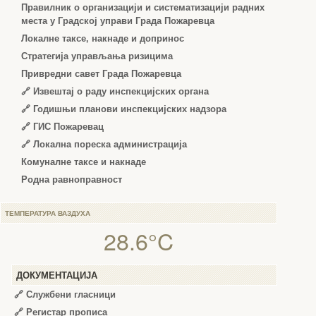
Правилник о организацији и систематизацији радних
места у Градској управи Града Пожаревца
Локалне таксе, накнаде и допринос
Стратегија управљања ризицима
Привредни савет Града Пожаревца
🔗
Извештај о раду инспекцијских органа
🔗
Годишњи планови инспекцијских надзора
🔗 ГИС Пожаревац
🔗 Локална пореска администрација
Комуналне таксе и накнаде
Родна равноправност
ТЕМПЕРАТУРА ВАЗДУХА
28.6°C
ДОКУМЕНТАЦИЈА
🔗
Службени гласници
🔗
Регистар прописа