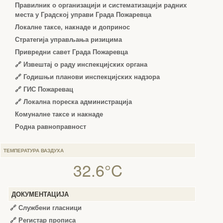
Правилник о организацији и систематизацији радних
места у Градској управи Града Пожаревца
Локалне таксе, накнаде и допринос
Стратегија управљања ризицима
Привредни савет Града Пожаревца
🔗
Извештај о раду инспекцијских органа
🔗
Годишњи планови инспекцијских надзора
🔗 ГИС Пожаревац
🔗 Локална пореска администрација
Комуналне таксе и накнаде
Родна равноправност
ТЕМПЕРАТУРА ВАЗДУХА
32.6°C
ДОКУМЕНТАЦИЈА
🔗
Службени гласници
🔗
Регистар прописа