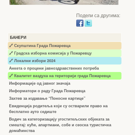
Подели са другима:
БАНЕРИ
🔗 Скупштина Града Пожаревца
🔗
Градска изборна комисија у Пожаревцу
🔗 Локални избори 2024
Анкета о процени јавноздравствених потреба
🔗 Квалитет ваздуха на територији града Пожаревца
Информације од јавног значаја
Информатори о раду Града Пожаревца
Захтев за издавање “Поносне картице”
Евиденција родитеља који су остварили право на
бесплатно ауто седиште
Водич за категоризацију угоститељских објеката за
смештај: куће, апартмани, собе и сеоска туристичка
домаћинства