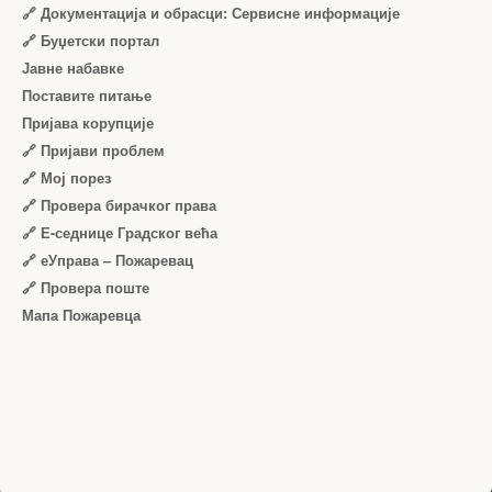
🔗 Документација и обрасци: Сервисне информације
🔗 Буџетски портал
Јавне набавке
Поставите питање
Пријава корупције
🔗 Пријави проблем
🔗 Мој порез
🔗 Провера бирачког права
🔗 Е-седнице Градског већа
🔗 еУправа – Пожаревац
🔗 Провера поште
Мапа Пожаревца