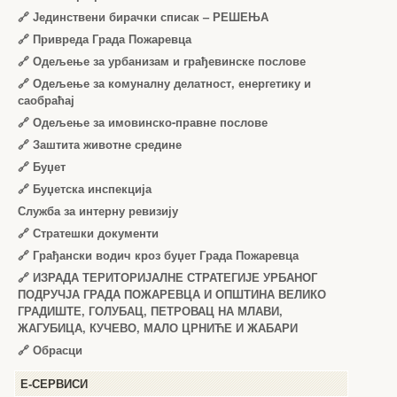
🔗
Јединствени бирачки списак – РЕШЕЊА
🔗
Привреда Града Пожаревца
🔗
Одељење за урбанизам и грађевинске послове
🔗
Одељење за комуналну делатност, енергетику и
саобраћај
🔗
Одељење за имовинско-правне послове
🔗
Заштита животне средине
🔗
Буџет
🔗
Буџетска инспекција
Служба за интерну ревизију
🔗
Стратешки документи
🔗
Грађански водич кроз буџет Града Пожаревца
🔗
ИЗРАДА ТЕРИТОРИЈАЛНЕ СТРАТЕГИЈЕ УРБАНОГ
ПОДРУЧЈА ГРАДА ПОЖАРЕВЦА И ОПШТИНА ВЕЛИКО
ГРАДИШТЕ, ГОЛУБАЦ, ПЕТРОВАЦ НА МЛАВИ,
ЖАГУБИЦА, КУЧЕВО, МАЛО ЦРНИЋЕ И ЖАБАРИ
🔗
Обрасци
Е-СЕРВИСИ