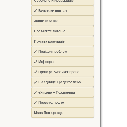
Сервисне информације
🔗 Буџетски портал
Јавне набавке
Поставите питање
Пријава корупције
🔗 Пријави проблем
🔗 Мој порез
🔗 Провера бирачког права
🔗 Е-седнице Градског већа
🔗 еУправа – Пожаревац
🔗 Провера поште
Мапа Пожаревца