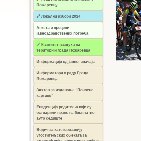
Пожаревцу
🔗 Локални избори 2024
Анкета о процени
јавноздравствених потреба
🔗 Квалитет ваздуха на
територији града Пожаревца
Информације од јавног значаја
Информатори о раду Града
Пожаревца
Захтев за издавање “Поносне
картице”
Евиденција родитеља који су
остварили право на бесплатно
ауто седиште
Водич за категоризацију
угоститељских објеката за
смештај: куће, апартмани, собе и