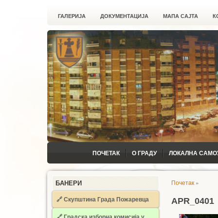
ГАЛЕРИЈА
ДОКУМЕНТАЦИЈА
МАПА САЈТА
К
ПОЧЕТАК
О ГРАДУ
ЛОКАЛНА САМО
Почетак
»
БАНЕРИ
🔗 Скупштина Града Пожаревца
APR_0401
🔗
Градска изборна комисија у