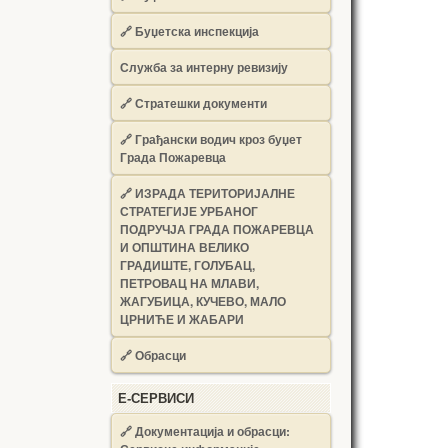
🔗
Буџетска инспекција
Служба за интерну ревизију
🔗
Стратешки документи
🔗
Грађански водич кроз буџет
Града Пожаревца
🔗
ИЗРАДА ТЕРИТОРИЈАЛНЕ
СТРАТЕГИЈЕ УРБАНОГ
ПОДРУЧЈА ГРАДА ПОЖАРЕВЦА
И ОПШТИНА ВЕЛИКО
ГРАДИШТЕ, ГОЛУБАЦ,
ПЕТРОВАЦ НА МЛАВИ,
ЖАГУБИЦА, КУЧЕВО, МАЛО
ЦРНИЋЕ И ЖАБАРИ
🔗
Обрасци
Е-СЕРВИСИ
🔗 Документација и обрасци: