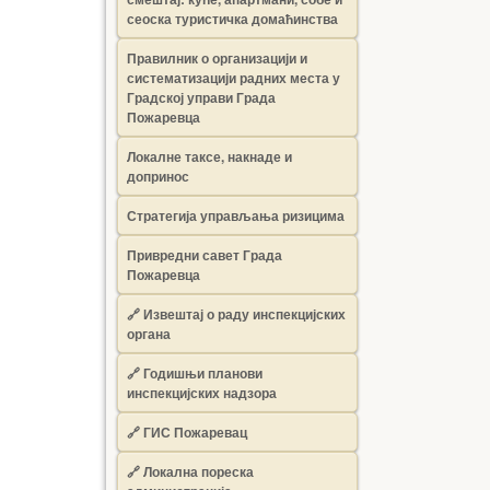
сеоска туристичка домаћинства
Правилник о организацији и
систематизацији радних места у
Градској управи Града
Пожаревца
Локалне таксе, накнаде и
допринос
Стратегија управљања ризицима
Привредни савет Града
Пожаревца
🔗
Извештај о раду инспекцијских
органа
🔗
Годишњи планови
инспекцијских надзора
🔗 ГИС Пожаревац
🔗 Локална пореска