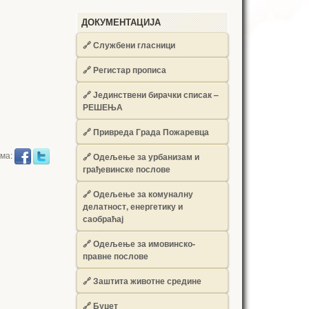
ДОКУМЕНТАЦИЈА
🔗
Службени гласници
🔗
Регистар прописа
🔗
Јединствени бирачки списак –
РЕШЕЊА
🔗
Привреда Града Пожаревца
има:
🔗
Одељење за урбанизам и
грађевинске послове
🔗
Одељење за комуналну
делатност, енергетику и
саобраћај
🔗
Одељење за имовинско-
правне послове
🔗
Заштита животне средине
🔗
Буџет