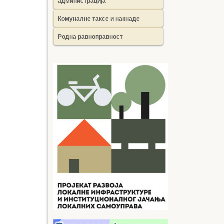
администрација
Комуналне таксе и накнаде
Родна равноправност