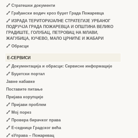
🔗
Стратешки документи
🔗
Грађански водич кроз буџет Града Пожаревца
🔗
ИЗРАДА ТЕРИТОРИЈАЛНЕ СТРАТЕГИЈЕ УРБАНОГ
ПОДРУЧЈА ГРАДА ПОЖАРЕВЦА И ОПШТИНА ВЕЛИКО
ГРАДИШТЕ, ГОЛУБАЦ, ПЕТРОВАЦ НА МЛАВИ,
ЖАГУБИЦА, КУЧЕВО, МАЛО ЦРНИЋЕ И ЖАБАРИ
🔗
Обрасци
Е-СЕРВИСИ
🔗 Документација и обрасци: Сервисне информације
🔗 Буџетски портал
Јавне набавке
Поставите питање
Пријава корупције
🔗 Пријави проблем
🔗 Мој порез
🔗 Провера бирачког права
🔗 Е-седнице Градског већа
🔗 еУправа – Пожаревац