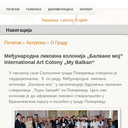
ПОЧЕТАК
ГАЛЕРИЈА
ДОКУМЕНТАЦИЈА
КОНТАКТ
ћирилица
Latinica
English
Навигација
Почетак
»
Актуелно
»
О Граду
Међународна ликовна колонија „Балкане мој”
International Art Colony „My Balkan“
У свечаној сали Скупштине града Пожаревца отворена је
тардиционална, 9. по реду, Међународна ликовна
колонија „Балкане мој ” у организацији Удружења ликовних
стваралаца „Ђура Јакшић” из Пожаревца. Циљ ове
колоније је да афирмише ликовно стваралаштво у
Браничевском округу и посебно у граду Пожаревцу.