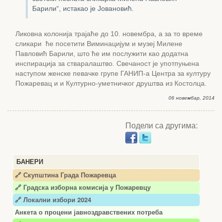
Барили“, истакао је Јовановић.
Ликовна колонија трајаће до 10. новембра, а за то време
сликари ће посетити Виминацијум и музеј Милене
Павловић Барили, што ће им послужити као додатна
инспирација за стваралаштво. Свечаност је употпуњена
наступом женске певачке групе ГАНИП-а Центра за културу
Пожаревац и и Културно-уметничког друштва из Костолца.
06 новембар, 2014
Подели са другима:
БАНЕРИ
🔗 Скупштина Града Пожаревца
🔗
Градска изборна комисија у Пожаревцу
🔗 Локални избори 2024
Анкета о процени јавноздравствених потреба