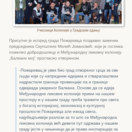
Учесници Колоније у Градском здању
Присутне је испред града Пожаревца поздавио заменик
председника Скупштине Милић Јовановић, који је гостима
пожелео добродошлицу и Међународну ликовну колонију
„Балкане мој“ прогласио отвореном.
-Пожаревац је увек био град отвореног срца за све
људе који су напредним идејама и стваралаштвом
надрастали границе провинције па и границе
одвајкада ужареног Балкана. Основе да се идеја
Међународне ликовне колоније прими на нашем
простору и у нашем граду треба тражити пре свега
у богатој историјској, економској и културној
прошлости Пожаревца али изнад свега,
најубедљивији разлози за то што се Међународна
ликовна колонија већ девети пут одржава у нашем
граду јесте у чињеници да је права инспирација за