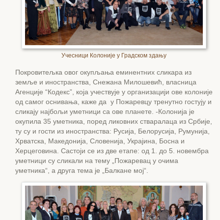
Учесници Колоније у Градском здању
Покровитељка овог окупљања еминентних сликара из
земље и иностранства, Снежана Милошевић, власница
Агенције “Кодекс”, која учествује у организацији ове колоније
од самог оснивања, каже да у Пожаревцу тренутно гостују и
сликају најбољи уметници са ове планете. -Колонија је
окупила 35 уметника, поред ликовних стваралаца из Србије,
ту су и гости из иностранства: Русија, Белорусија, Румунија,
Хрватска, Македонија, Словенија, Украјина, Босна и
Херцеговина. Састоји се из две етапе: од 1. до 5. новембра
уметници су сликали на тему „Пожаревац у очима
уметника“, а друга тема је „Балкане мој“.