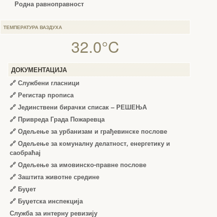
Родна равноправност
ТЕМПЕРАТУРА ВАЗДУХА
32.0°C
ДОКУМЕНТАЦИЈА
🔗
Службени гласници
🔗
Регистар прописа
🔗
Јединствени бирачки списак – РЕШЕЊА
🔗
Привреда Града Пожаревца
🔗
Одељење за урбанизам и грађевинске послове
🔗
Одељење за комуналну делатност, енергетику и
саобраћај
🔗
Одељење за имовинско-правне послове
🔗
Заштита животне средине
🔗
Буџет
🔗
Буџетска инспекција
Служба за интерну ревизију