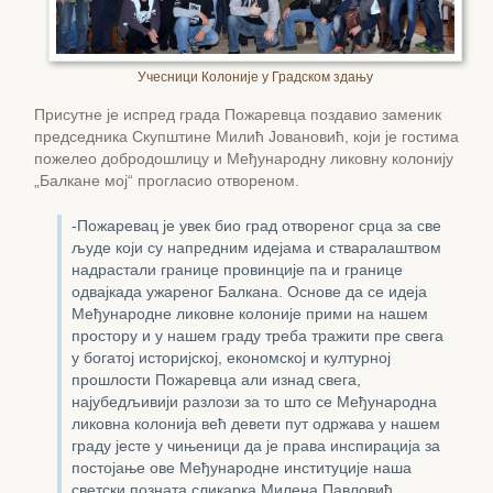
Учесници Колоније у Градском здању
Присутне је испред града Пожаревца поздавио заменик
председника Скупштине Милић Јовановић, који је гостима
пожелео добродошлицу и Међународну ликовну колонију
„Балкане мој“ прогласио отвореном.
-Пожаревац је увек био град отвореног срца за све
људе који су напредним идејама и стваралаштвом
надрастали границе провинције па и границе
одвајкада ужареног Балкана. Основе да се идеја
Међународне ликовне колоније прими на нашем
простору и у нашем граду треба тражити пре свега
у богатој историјској, економској и културној
прошлости Пожаревца али изнад свега,
најубедљивији разлози за то што се Међународна
ликовна колонија већ девети пут одржава у нашем
граду јесте у чињеници да је права инспирација за
постојање ове Међународне институције наша
светски позната сликарка Милена Павловић