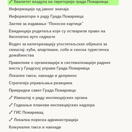
🔗 Квалитет ваздуха на територији града Пожаревца
Информације од јавног значаја
Информатори о раду Града Пожаревца
Захтев за издавање “Поносне картице”
Евиденција родитеља који су остварили право на
бесплатно ауто седиште
Водич за категоризацију угоститељских објеката за
смештај: куће, апартмани, собе и сеоска туристичка
домаћинства
Правилник о организацији и систематизацији радних
места у Градској управи Града Пожаревца
Локалне таксе, накнаде и допринос
Стратегија управљања ризицима
Привредни савет Града Пожаревца
🔗
Извештај о раду инспекцијских органа
🔗
Годишњи планови инспекцијских надзора
🔗 ГИС Пожаревац
🔗 Локална пореска администрација
Комуналне таксе и накнаде