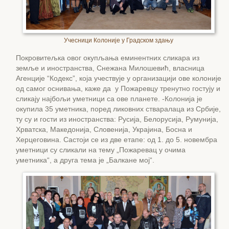
Учесници Колоније у Градском здању
Покровитељка овог окупљања еминентних сликара из
земље и иностранства, Снежана Милошевић, власница
Агенције “Кодекс”, која учествује у организацији ове колоније
од самог оснивања, каже да у Пожаревцу тренутно гостују и
сликају најбољи уметници са ове планете. -Колонија је
окупила 35 уметника, поред ликовних стваралаца из Србије,
ту су и гости из иностранства: Русија, Белорусија, Румунија,
Хрватска, Македонија, Словенија, Украјина, Босна и
Херцеговина. Састоји се из две етапе: од 1. до 5. новембра
уметници су сликали на тему „Пожаревац у очима
уметника“, а друга тема је „Балкане мој“.