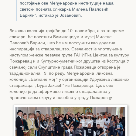
постојање ове Међународне институције наша
светски позната сликарка Милена Павловић
Барили“, истакао је Јовановић.
Ликовна колонија трајаће до 10. новембра, а за то време
сликари ће посетити Виминацијум и музеј Милене
Павловић Барили, што ће им послужити као додатна
инспирација за стваралаштво. Свечаност је употпуњена
наступом женске певачке групе ГАНИП-а Центра за културу
Пожаревац и и Културно-уметничког друштва из Костолца.
У
свечаној сали Скупштине града Пожаревца отворена је
тардиционална, 9. по реду, Међународна ликовна
колонија „Балкане мој ” у организацији Удружења ликовних
стваралаца „Ђура Јакшић” из Пожаревца. Циљ ове
колоније је да афирмише ликовно стваралаштво у
Браничевском округу и посебно у граду Пожаревцу.