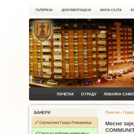
ГАЛЕРИЈА
ДОКУМЕНТАЦИЈА
МАПА САЈТА
К
ПОЧЕТАК
О ГРАДУ
ЛОКАЛНА САМО
Почетак
»
Градс
БАНЕРИ
🔗 Скупштина Града Пожаревца
Месне зај
COMMUNIT
🔗
Градска изборна комисија у