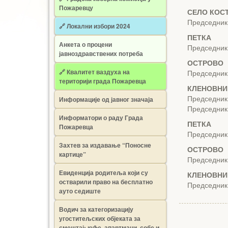
Пожаревцу
СЕЛО КОС
Председник
🔗 Локални избори 2024
ПЕТКА
Анкета о процени
Председник
јавноздравствених потреба
ОСТРОВО
🔗 Квалитет ваздуха на
Председник
територији града Пожаревца
КЛЕНОВНИ
Информације од јавног значаја
Председник
Председник
Информатори о раду Града
ПЕТКА
Пожаревца
Председник
Захтев за издавање “Поносне
ОСТРОВО
картице”
Председник
Евиденција родитеља који су
КЛЕНОВНИ
остварили право на бесплатно
Председник
ауто седиште
Водич за категоризацију
угоститељских објеката за
смештај: куће, апартмани, собе и