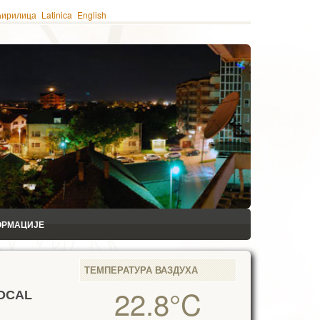
ћирилица
Latinica
English
ОРМАЦИЈЕ
ТЕМПЕРАТУРА ВАЗДУХА
22.8°C
OCAL