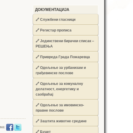
ДОКУМЕНТАЦИЈА
🔗
Службени гласници
🔗
Регистар прописа
🔗
Јединствени бирачки списак –
РЕШЕЊА
🔗
Привреда Града Пожаревца
🔗
Одељење за урбанизам и
грађевинске послове
🔗
Одељење за комуналну
делатност, енергетику и
саобраћај
🔗
Одељење за имовинско-
правне послове
🔗
Заштита животне средине
има:
🔗
Буџет