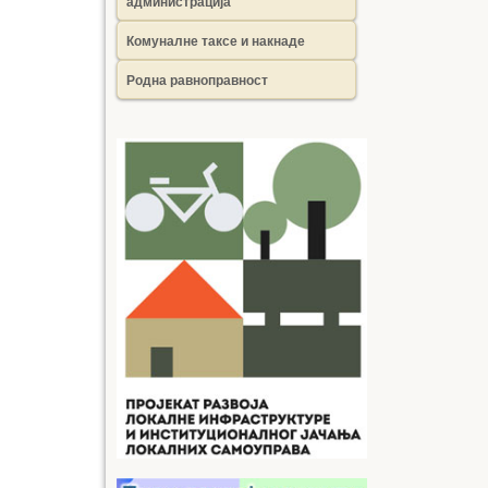
администрација
Комуналне таксе и накнаде
Родна равноправност