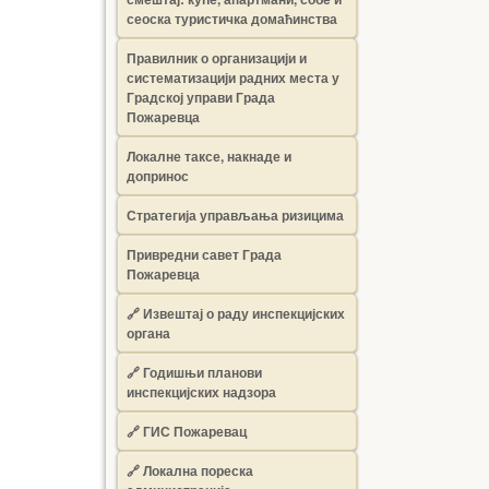
сеоска туристичка домаћинства
Правилник о организацији и
систематизацији радних места у
Градској управи Града
Пожаревца
Локалне таксе, накнаде и
допринос
Стратегија управљања ризицима
Привредни савет Града
Пожаревца
🔗
Извештај о раду инспекцијских
органа
🔗
Годишњи планови
инспекцијских надзора
🔗 ГИС Пожаревац
🔗 Локална пореска