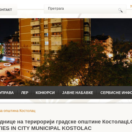
ОНТАКТ
УПРАВА
ЛЕР
КОНКУРСИ
ЈАВНЕ НАБАВКЕ
СЕРВИСНЕ ИНФ
ка општина Костолац
еднице на терирорији градске општине Костолац
L
IES IN CITY MUNICIPAL KOSTOLAC