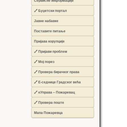
Сервисне информације
🔗 Буџетски портал
Јавне набавке
Поставите питање
Пријава корупције
🔗 Пријави проблем
🔗 Мој порез
🔗 Провера бирачког права
🔗 Е-седнице Градског већа
🔗 еУправа – Пожаревац
🔗 Провера поште
Мапа Пожаревца