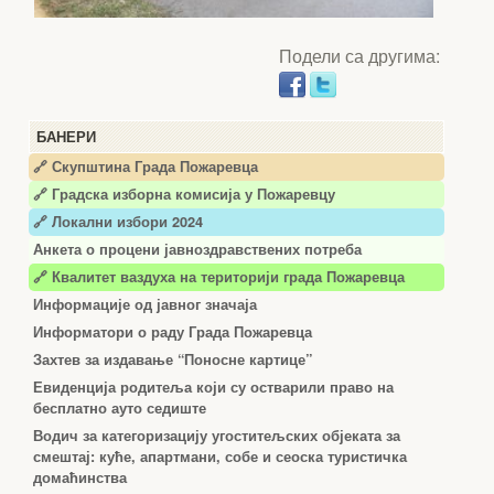
Подели са другима:
БАНЕРИ
🔗 Скупштина Града Пожаревца
🔗
Градска изборна комисија у Пожаревцу
🔗 Локални избори 2024
Анкета о процени јавноздравствених потреба
🔗 Квалитет ваздуха на територији града Пожаревца
Информације од јавног значаја
Информатори о раду Града Пожаревца
Захтев за издавање “Поносне картице”
Евиденција родитеља који су остварили право на
бесплатно ауто седиште
Водич за категоризацију угоститељских објеката за
смештај: куће, апартмани, собе и сеоска туристичка
домаћинства