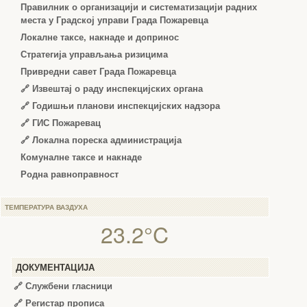
Правилник о организацији и систематизацији радних
места у Градској управи Града Пожаревца
Локалне таксе, накнаде и допринос
Стратегија управљања ризицима
Привредни савет Града Пожаревца
🔗
Извештај о раду инспекцијских органа
🔗
Годишњи планови инспекцијских надзора
🔗 ГИС Пожаревац
🔗 Локална пореска администрација
Комуналне таксе и накнаде
Родна равноправност
ТЕМПЕРАТУРА ВАЗДУХА
23.2°C
ДОКУМЕНТАЦИЈА
🔗
Службени гласници
🔗
Регистар прописа