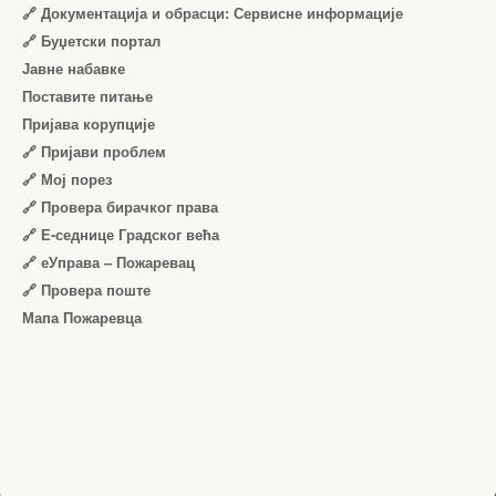
🔗 Документација и обрасци: Сервисне информације
🔗 Буџетски портал
Јавне набавке
Поставите питање
Пријава корупције
🔗 Пријави проблем
🔗 Мој порез
🔗 Провера бирачког права
🔗 Е-седнице Градског већа
🔗 еУправа – Пожаревац
🔗 Провера поште
Мапа Пожаревца