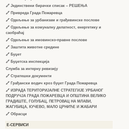
🔗
Јединствени бирачки списак – РЕШЕЊА
🔗
Привреда Града Пожаревца
🔗
Одељење за урбанизам и грађевинске послове
🔗
Одељење за комуналну делатност, енергетику и
саобраћај
🔗
Одељење за имовинско-правне послове
🔗
Заштита животне средине
🔗
Буџет
🔗
Буџетска инспекција
Служба за интерну ревизију
🔗
Стратешки документи
🔗
Грађански водич кроз буџет Града Пожаревца
🔗
ИЗРАДА ТЕРИТОРИЈАЛНЕ СТРАТЕГИЈЕ УРБАНОГ
ПОДРУЧЈА ГРАДА ПОЖАРЕВЦА И ОПШТИНА ВЕЛИКО
ГРАДИШТЕ, ГОЛУБАЦ, ПЕТРОВАЦ НА МЛАВИ,
ЖАГУБИЦА, КУЧЕВО, МАЛО ЦРНИЋЕ И ЖАБАРИ
🔗
Обрасци
Е-СЕРВИСИ