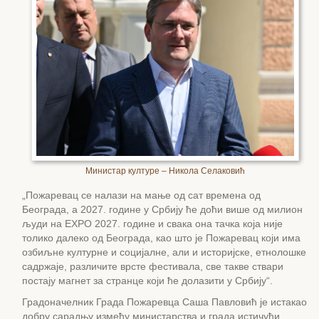
Министар културе – Никола Селаковић
„Пожаревац се налази на мање од сат времена од
Београда, а 2027. године у Србију ће доћи више од милион
људи на ЕXPО 2027. године и свака она тачка која није
толико далеко од Београда, као што је Пожаревац који има
озбиљне културне и социјалне, али и историјске, етнолошке
садржаје, различите врсте фестивала, све такве ствари
постају магнет за странце који ће долазити у Србију“.
Градоначелник Града Пожаревца Саша Павловић је истакао
добру сарадњу између министарства и града истичући