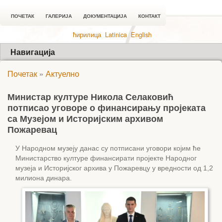
ПОЧЕТАК
ГАЛЕРИЈА
ДОКУМЕНТАЦИЈА
КОНТАКТ
ћирилица
Latinica
English
Навигација
Почетак
»
Актуелно
Министар културе Никола Селаковић
потписао уговоре о финансирању пројеката
са Музејом и Историјским архивом
Пожаревац
У Народном музеју данас су потписани уговори којим ће
Министарство културе финансирати пројекте Народног
музеја и Историјског архива у Пожаревцу у вредности од 1,2
милиона динара.