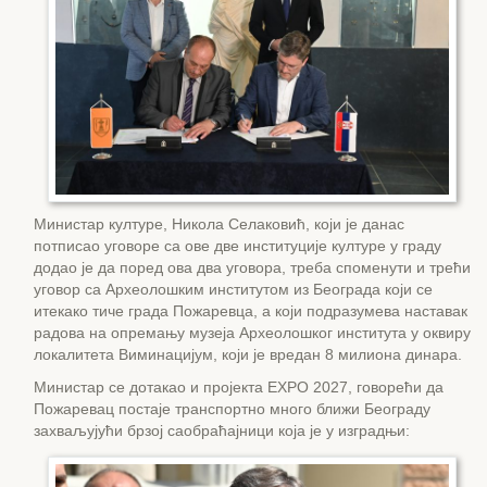
Министар културе, Никола Селаковић, који је данас
потписао уговоре са ове две институције културе у граду
додао је да поред ова два уговора, треба споменути и трећи
уговор са Археолошким институтом из Београда који се
итекако тиче града Пожаревца, а који подразумева наставак
радова на опремању музеја Археолошког института у оквиру
локалитета Виминацијум, који је вредан 8 милиона динара.
Министар се дотакао и пројекта EXPO 2027, говорећи да
Пожаревац постаје транспортно много ближи Београду
захваљујући брзој саобраћајници која је у изградњи: