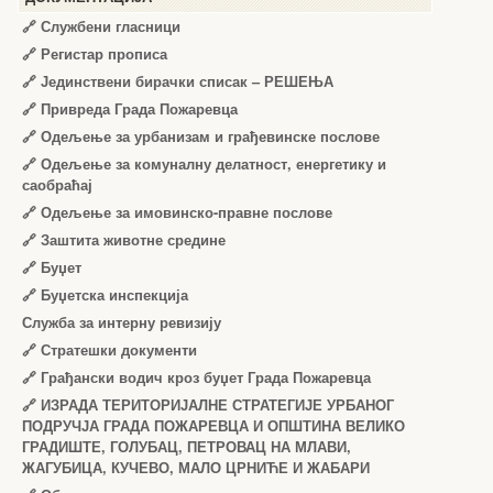
🔗
Службени гласници
🔗
Регистар прописа
🔗
Јединствени бирачки списак – РЕШЕЊА
🔗
Привреда Града Пожаревца
🔗
Одељење за урбанизам и грађевинске послове
🔗
Одељење за комуналну делатност, енергетику и
саобраћај
🔗
Одељење за имовинско-правне послове
🔗
Заштита животне средине
🔗
Буџет
🔗
Буџетска инспекција
Служба за интерну ревизију
🔗
Стратешки документи
🔗
Грађански водич кроз буџет Града Пожаревца
🔗
ИЗРАДА ТЕРИТОРИЈАЛНЕ СТРАТЕГИЈЕ УРБАНОГ
ПОДРУЧЈА ГРАДА ПОЖАРЕВЦА И ОПШТИНА ВЕЛИКО
ГРАДИШТЕ, ГОЛУБАЦ, ПЕТРОВАЦ НА МЛАВИ,
ЖАГУБИЦА, КУЧЕВО, МАЛО ЦРНИЋЕ И ЖАБАРИ