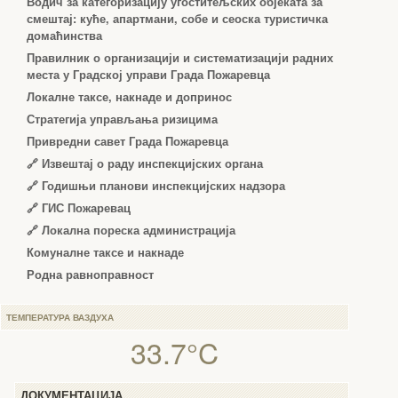
Водич за категоризацију угоститељских објеката за
смештај: куће, апартмани, собе и сеоска туристичка
домаћинства
Правилник о организацији и систематизацији радних
места у Градској управи Града Пожаревца
Локалне таксе, накнаде и допринос
Стратегија управљања ризицима
Привредни савет Града Пожаревца
🔗
Извештај о раду инспекцијских органа
🔗
Годишњи планови инспекцијских надзора
🔗 ГИС Пожаревац
🔗 Локална пореска администрација
Комуналне таксе и накнаде
Родна равноправност
ТЕМПЕРАТУРА ВАЗДУХА
33.7°C
ДОКУМЕНТАЦИЈА