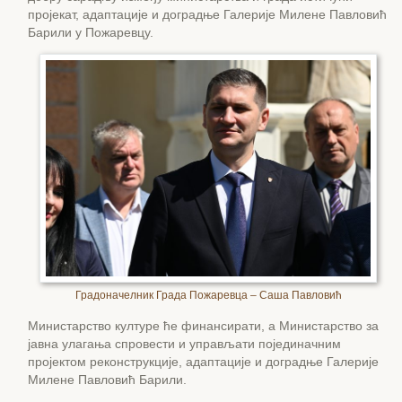
пројекат, адаптације и доградње Галерије Милене Павловић
Барили у Пожаревцу.
Градоначелник Града Пожаревца – Саша Павловић
Министарство културе ће финансирати, а Министарство за
јавна улагања спровести и управљати појединачним
пројектом реконструкције, адаптације и доградње Галерије
Милене Павловић Барили.