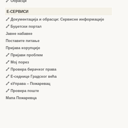
🔗
Обрасци
Е-СЕРВИСИ
🔗 Документација и обрасци: Сервисне информације
🔗 Буџетски портал
Јавне набавке
Поставите питање
Пријава корупције
🔗 Пријави проблем
🔗 Мој порез
🔗 Провера бирачког права
🔗 Е-седнице Градског већа
🔗 еУправа – Пожаревац
🔗 Провера поште
Мапа Пожаревца