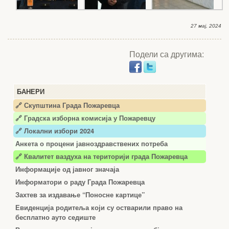
27 мај, 2024
Подели са другима:
БАНЕРИ
🔗 Скупштина Града Пожаревца
🔗
Градска изборна комисија у Пожаревцу
🔗 Локални избори 2024
Анкета о процени јавноздравствених потреба
🔗 Квалитет ваздуха на територији града Пожаревца
Информације од јавног значаја
Информатори о раду Града Пожаревца
Захтев за издавање “Поносне картице”
Евиденција родитеља који су остварили право на
бесплатно ауто седиште