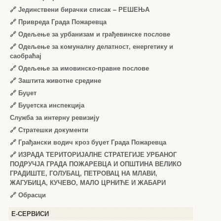
🔗
Јединствени бирачки списак – РЕШЕЊА
🔗
Привреда Града Пожаревца
🔗
Одељење за урбанизам и грађевинске послове
🔗
Одељење за комуналну делатност, енергетику и
саобраћај
🔗
Одељење за имовинско-правне послове
🔗
Заштита животне средине
🔗
Буџет
🔗
Буџетска инспекција
Служба за интерну ревизију
🔗
Стратешки документи
🔗
Грађански водич кроз буџет Града Пожаревца
🔗
ИЗРАДА ТЕРИТОРИЈАЛНЕ СТРАТЕГИЈЕ УРБАНОГ
ПОДРУЧЈА ГРАДА ПОЖАРЕВЦА И ОПШТИНА ВЕЛИКО
ГРАДИШТЕ, ГОЛУБАЦ, ПЕТРОВАЦ НА МЛАВИ,
ЖАГУБИЦА, КУЧЕВО, МАЛО ЦРНИЋЕ И ЖАБАРИ
🔗
Обрасци
Е-СЕРВИСИ