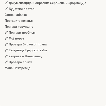
🔗 Документација и обрасци: Сервисне информације
🔗 Буџетски портал
Јавне набавке
Поставите питање
Пријава корупције
🔗 Пријави проблем
🔗 Мој порез
🔗 Провера бирачког права
🔗 Е-седнице Градског већа
🔗 еУправа – Пожаревац
🔗 Провера поште
Мапа Пожаревца