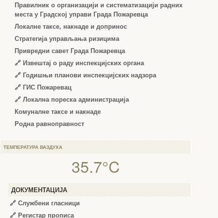
Правилник о организацији и систематизацији радних
места у Градској управи Града Пожаревца
Локалне таксе, накнаде и допринос
Стратегија управљања ризицима
Привредни савет Града Пожаревца
🔗
Извештај о раду инспекцијских органа
🔗
Годишњи планови инспекцијских надзора
🔗 ГИС Пожаревац
🔗 Локална пореска администрација
Комуналне таксе и накнаде
Родна равноправност
ТЕМПЕРАТУРА ВАЗДУХА
35.7°C
ДОКУМЕНТАЦИЈА
🔗
Службени гласници
🔗
Регистар прописа