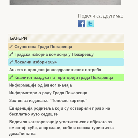
Подели са другима:
БАНЕРИ
🔗 Скупштина Града Пожаревца
🔗
Градска изборна комисија у Пожаревцу
🔗 Локални избори 2024
Анкета о процени јавноздравствених потреба
🔗 Квалитет ваздуха на територији града Пожаревца
Информације од јавног значаја
Информатори о раду Града Пожаревца
Захтев за издавање “Поносне картице”
Евиденција родитеља који су остварили право на
бесплатно ауто седиште
Водич за категоризацију угоститељских објеката за
смештај: куће, апартмани, собе и сеоска туристичка
домаћинства