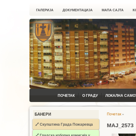
ГАЛЕРИЈА
ДОКУМЕНТАЦИЈА
МАПА САЈТА
К
ПОЧЕТАК
О ГРАДУ
ЛОКАЛНА САМО
Почетак
»
БАНЕРИ
🔗 Скупштина Града Пожаревца
MAJ_2573
🔗
Градска изборна комисија у