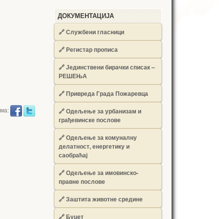
ДОКУМЕНТАЦИЈА
🔗
Службени гласници
🔗
Регистар прописа
🔗
Јединствени бирачки списак –
РЕШЕЊА
🔗
Привреда Града Пожаревца
има:
🔗
Одељење за урбанизам и
грађевинске послове
🔗
Одељење за комуналну
делатност, енергетику и
саобраћај
🔗
Одељење за имовинско-
правне послове
🔗
Заштита животне средине
🔗
Буџет