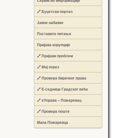
Сервисне информације
🔗 Буџетски портал
Јавне набавке
Поставите питање
Пријава корупције
🔗 Пријави проблем
🔗 Мој порез
🔗 Провера бирачког права
🔗 Е-седнице Градског већа
🔗 еУправа – Пожаревац
🔗 Провера поште
Мапа Пожаревца