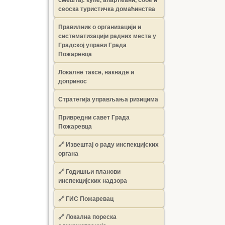
сеоска туристичка домаћинства
Правилник о организацији и
систематизацији радних места у
Градској управи Града
Пожаревца
Локалне таксе, накнаде и
допринос
Стратегија управљања ризицима
Привредни савет Града
Пожаревца
🔗
Извештај о раду инспекцијских
органа
🔗
Годишњи планови
инспекцијских надзора
🔗 ГИС Пожаревац
🔗 Локална пореска