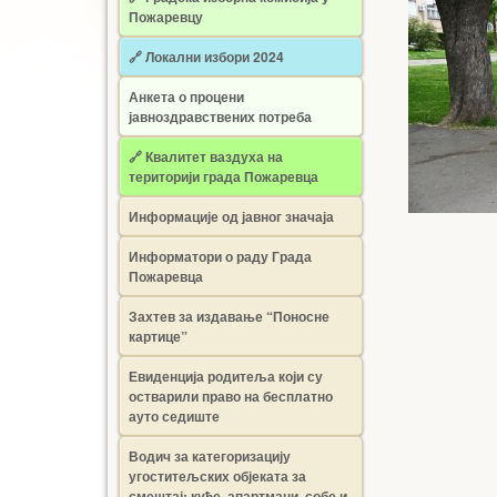
Пожаревцу
🔗 Локални избори 2024
Анкета о процени
јавноздравствених потреба
🔗 Квалитет ваздуха на
територији града Пожаревца
Информације од јавног значаја
Информатори о раду Града
Пожаревца
Захтев за издавање “Поносне
картице”
Евиденција родитеља који су
остварили право на бесплатно
ауто седиште
Водич за категоризацију
угоститељских објеката за
смештај: куће, апартмани, собе и