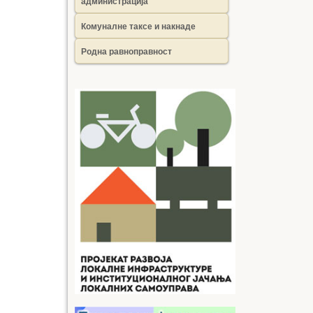
администрација
Комуналне таксе и накнаде
Родна равноправност