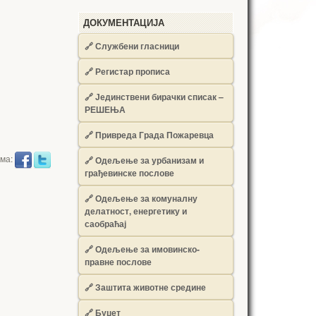
ДОКУМЕНТАЦИЈА
🔗
Службени гласници
🔗
Регистар прописа
🔗
Јединствени бирачки списак –
РЕШЕЊА
🔗
Привреда Града Пожаревца
има:
🔗
Одељење за урбанизам и
грађевинске послове
🔗
Одељење за комуналну
делатност, енергетику и
саобраћај
🔗
Одељење за имовинско-
правне послове
🔗
Заштита животне средине
🔗
Буџет