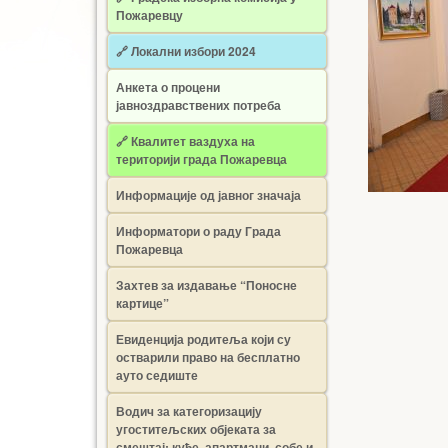
Пожаревцу
🔗 Локални избори 2024
Анкета о процени
јавноздравствених потреба
🔗 Квалитет ваздуха на
територији града Пожаревца
Информације од јавног значаја
Информатори о раду Града
Пожаревца
Захтев за издавање “Поносне
картице”
Евиденција родитеља који су
остварили право на бесплатно
ауто седиште
Водич за категоризацију
угоститељских објеката за
смештај: куће, апартмани, собе и