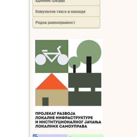
администрација
Комуналне таксе и накнаде
Родна равноправност