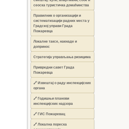
сеоска туристичка домаћинства
Правилник о организацији и
систематизацији радних места у
Градској управи Града
Пожаревца
Локалне таксе, накнаде и
допринос
Стратегија управљања ризицима
Привредни савет Града
Пожаревца
🔗
Извештај о раду инспекцијских
органа
🔗
Годишњи планови
инспекцијских надзора
🔗 ГИС Пожаревац
🔗 Локална пореска