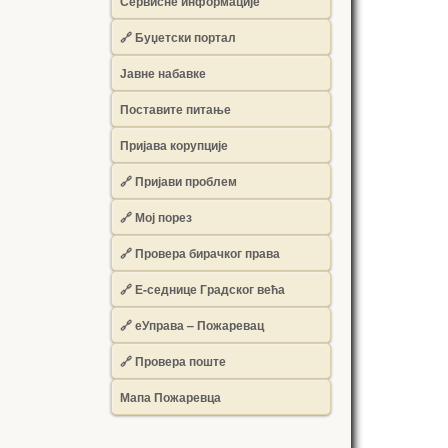
Сервисне информације
🔗 Буџетски портал
Јавне набавке
Поставите питање
Пријава корупције
🔗 Пријави проблем
🔗 Мој порез
🔗 Провера бирачког права
🔗 Е-седнице Градског већа
🔗 еУправа – Пожаревац
🔗 Провера поште
Мапа Пожаревца