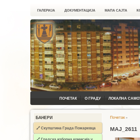
ГАЛЕРИЈА
ДОКУМЕНТАЦИЈА
МАПА САЈТА
К
ПОЧЕТАК
О ГРАДУ
ЛОКАЛНА САМО
Почетак
»
БАНЕРИ
🔗 Скупштина Града Пожаревца
MAJ_2611
🔗
Градска изборна комисија у