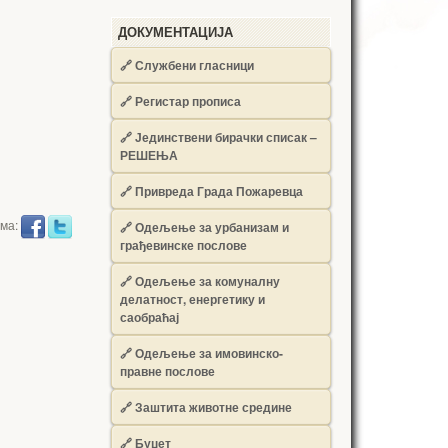
ДОКУМЕНТАЦИЈА
🔗
Службени гласници
🔗
Регистар прописа
🔗
Јединствени бирачки списак –
РЕШЕЊА
🔗
Привреда Града Пожаревца
има:
🔗
Одељење за урбанизам и
грађевинске послове
🔗
Одељење за комуналну
делатност, енергетику и
саобраћај
🔗
Одељење за имовинско-
правне послове
🔗
Заштита животне средине
🔗
Буџет