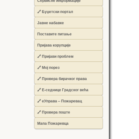
Сервисне информације
🔗 Буџетски портал
Јавне набавке
Поставите питање
Пријава корупције
🔗 Пријави проблем
🔗 Мој порез
🔗 Провера бирачког права
🔗 Е-седнице Градског већа
🔗 еУправа – Пожаревац
🔗 Провера поште
Мапа Пожаревца