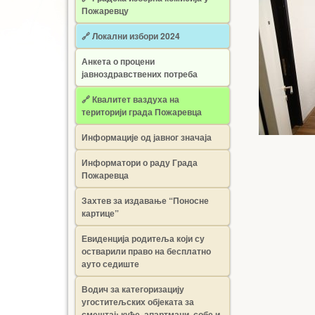
Пожаревцу
🔗 Локални избори 2024
Анкета о процени
јавноздравствених потреба
🔗 Квалитет ваздуха на
територији града Пожаревца
Информације од јавног значаја
Информатори о раду Града
Пожаревца
Захтев за издавање “Поносне
картице”
Евиденција родитеља који су
остварили право на бесплатно
ауто седиште
Водич за категоризацију
угоститељских објеката за
смештај: куће, апартмани, собе и