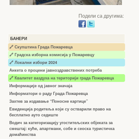
Подели са другима:
БАНЕРИ
🔗 Скупштина Града Пожаревца
🔗
Градска изборна комисија у Пожаревцу
🔗 Локални избори 2024
Анкета о процени јавноздравствених потреба
🔗 Квалитет ваздуха на територији града Пожаревца
Информације од јавног значаја
Информатори о раду Града Пожаревца
Захтев за издавање “Поносне картице”
Евиденција родитеља који су остварили право на
бесплатно ауто седиште
Водич за категоризацију угоститељских објеката за
смештај: куће, апартмани, собе и сеоска туристичка
домаћинства