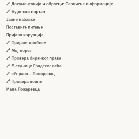
🔗 Документација и обрасци: Сервисне информације
🔗 Буџетски портал
Јавне набавке
Поставите питање
Пријава корупције
🔗 Пријави проблем
🔗 Мој порез
🔗 Провера бирачког права
🔗 Е-седнице Градског већа
🔗 еУправа – Пожаревац
🔗 Провера поште
Мапа Пожаревца