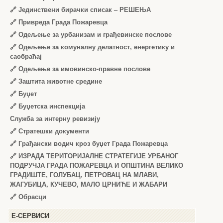
🔗
Јединствени бирачки списак – РЕШЕЊА
🔗
Привреда Града Пожаревца
🔗
Одељење за урбанизам и грађевинске послове
🔗
Одељење за комуналну делатност, енергетику и
саобраћај
🔗
Одељење за имовинско-правне послове
🔗
Заштита животне средине
🔗
Буџет
🔗
Буџетска инспекција
Служба за интерну ревизију
🔗
Стратешки документи
🔗
Грађански водич кроз буџет Града Пожаревца
🔗
ИЗРАДА ТЕРИТОРИЈАЛНЕ СТРАТЕГИЈЕ УРБАНОГ
ПОДРУЧЈА ГРАДА ПОЖАРЕВЦА И ОПШТИНА ВЕЛИКО
ГРАДИШТЕ, ГОЛУБАЦ, ПЕТРОВАЦ НА МЛАВИ,
ЖАГУБИЦА, КУЧЕВО, МАЛО ЦРНИЋЕ И ЖАБАРИ
🔗
Обрасци
Е-СЕРВИСИ