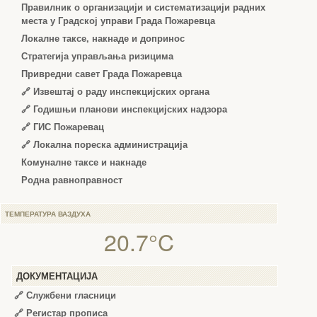
Правилник о организацији и систематизацији радних
места у Градској управи Града Пожаревца
Локалне таксе, накнаде и допринос
Стратегија управљања ризицима
Привредни савет Града Пожаревца
🔗
Извештај о раду инспекцијских органа
🔗
Годишњи планови инспекцијских надзора
🔗 ГИС Пожаревац
🔗 Локална пореска администрација
Комуналне таксе и накнаде
Родна равноправност
ТЕМПЕРАТУРА ВАЗДУХА
20.7°C
ДОКУМЕНТАЦИЈА
🔗
Службени гласници
🔗
Регистар прописа