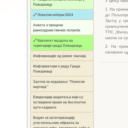
У циљу сма
Пожаревцу
1. На прима
🔗 Локални избори 2024
до Пољопри
Застој у г
Анкета о процени
прикључени
јавноздравствених потреба
ТПС „Милош
школа са су
🔗 Квалитет ваздуха на
територији града Пожаревца
2. На прим
санирано цу
Информације од јавног значаја
Информатори о раду Града
Пожаревца
Захтев за издавање “Поносне
картице”
Евиденција родитеља који су
остварили право на бесплатно
ауто седиште
Водич за категоризацију
угоститељских објеката за
смештај: куће, апартмани, собе и