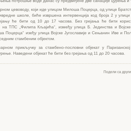
њења потрошње воде данас су предвиђене две санације цурења и 
рном цевоводу, који иде улицом Милоша Поцерца, од улице Братст
вредне школе, биће извршена интервенција код броја 2 у улици
рејању ће бити од 10 до 17 часова. Без грејања ће бити корис
 на ТПС „Филипа Кљајића“, између улица Б. Јединства и Војске 
а Поцерца“ изеђу улица Војске Југославије и Сењанин Иве и П
седним стамбеним објектом.
арном прикључку за стамбено-пословни објекат у Паризанско
рење. Наведени објекат ће бити без грејања од 11 до 20 часова.
Подели са друг