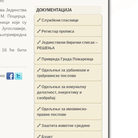
то:
ва Јединства
ДОКУМЕНТАЦИЈА
 М. Поцерца.
🔗
Службени гласници
ници који су
Југославије,
🔗
Регистар прописа
ољопривредна
🔗
Јединствени бирачки списак –
РЕШЕЊА
ј 16 ће бити
🔗
Привреда Града Пожаревца
🔗
Одељење за урбанизам и
грађевинске послове
има:
🔗
Одељење за комуналну
делатност, енергетику и
саобраћај
🔗
Одељење за имовинско-
правне послове
🔗
Заштита животне средине
🔗
Буџет