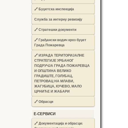
🔗
Буџетска инспекција
Служба за интерну ревизију
🔗
Стратешки документи
🔗
Грађански водич кроз буџет
Града Пожаревца
🔗
ИЗРАДА ТЕРИТОРИЈАЛНЕ
СТРАТЕГИЈЕ УРБАНОГ
ПОДРУЧЈА ГРАДА ПОЖАРЕВЦА
И ОПШТИНА ВЕЛИКО
ГРАДИШТЕ, ГОЛУБАЦ,
ПЕТРОВАЦ НА МЛАВИ,
ЖАГУБИЦА, КУЧЕВО, МАЛО
ЦРНИЋЕ И ЖАБАРИ
🔗
Обрасци
Е-СЕРВИСИ
🔗 Документација и обрасци: