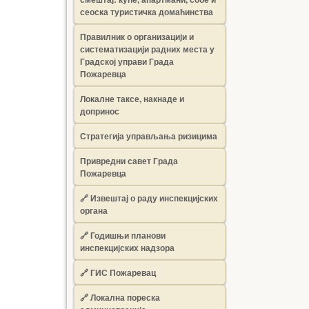
сеоска туристичка домаћинства
Правилник о организацији и
систематизацији радних места у
Градској управи Града
Пожаревца
Локалне таксе, накнаде и
допринос
Стратегија управљања ризицима
Привредни савет Града
Пожаревца
🔗
Извештај о раду инспекцијских
органа
🔗
Годишњи планови
инспекцијских надзора
🔗 ГИС Пожаревац
🔗 Локална пореска