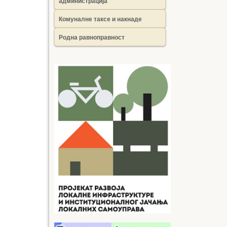
администрација
Комуналне таксе и накнаде
Родна равноправност