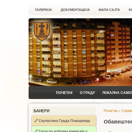
ГАЛЕРИЈА
ДОКУМЕНТАЦИЈА
МАПА САЈТА
К
ПОЧЕТАК
О ГРАДУ
ЛОКАЛНА САМО
Почетак
»
Серви
БАНЕРИ
🔗 Скупштина Града Пожаревца
Обавештењ
🔗
Градска изборна комисија у