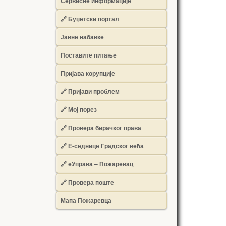
Сервисне информације
🔗 Буџетски портал
Јавне набавке
Поставите питање
Пријава корупције
🔗 Пријави проблем
🔗 Мој порез
🔗 Провера бирачког права
🔗 Е-седнице Градског већа
🔗 еУправа – Пожаревац
🔗 Провера поште
Мапа Пожаревца