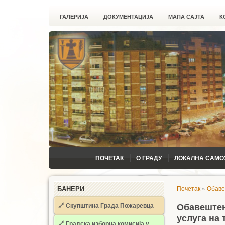
ГАЛЕРИЈА
ДОКУМЕНТАЦИЈА
МАПА САЈТА
К
ПОЧЕТАК
О ГРАДУ
ЛОКАЛНА САМО
Почетак
»
Обав
БАНЕРИ
🔗 Скупштина Града Пожаревца
Обавештењ
услуга на
🔗
Градска изборна комисија у