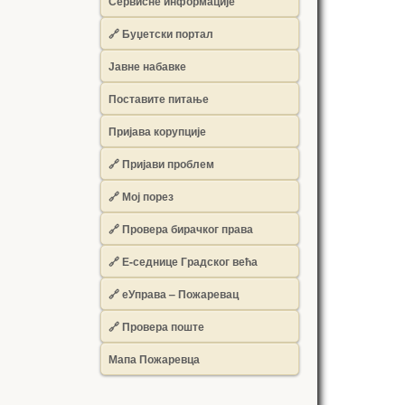
Сервисне информације
🔗 Буџетски портал
Јавне набавке
Поставите питање
Пријава корупције
🔗 Пријави проблем
🔗 Мој порез
🔗 Провера бирачког права
🔗 Е-седнице Градског већа
🔗 еУправа – Пожаревац
🔗 Провера поште
Мапа Пожаревца