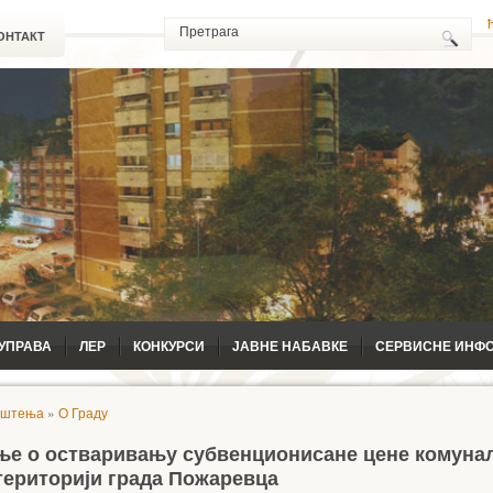
ОНТАКТ
УПРАВА
ЛЕР
КОНКУРСИ
ЈАВНЕ НАБАВКЕ
СЕРВИСНЕ ИНФ
ештења
»
О Граду
е о остваривању субвенционисане цене комуна
 територији града Пожаревца