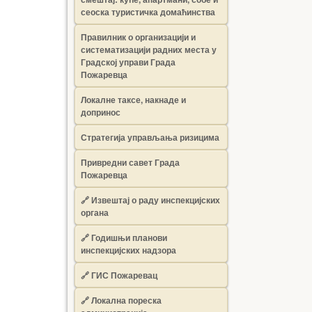
сеоска туристичка домаћинства
Правилник о организацији и
систематизацији радних места у
Градској управи Града
Пожаревца
Локалне таксе, накнаде и
допринос
Стратегија управљања ризицима
Привредни савет Града
Пожаревца
🔗
Извештај о раду инспекцијских
органа
🔗
Годишњи планови
инспекцијских надзора
🔗 ГИС Пожаревац
🔗 Локална пореска