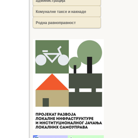
администрација
Комуналне таксе и накнаде
Родна равноправност