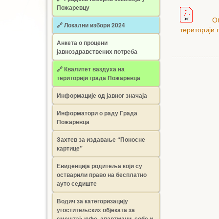
Пожаревцу
О
🔗 Локални избори 2024
територији 
Анкета о процени
јавноздравствених потреба
🔗 Квалитет ваздуха на
територији града Пожаревца
Информације од јавног значаја
Информатори о раду Града
Пожаревца
Захтев за издавање “Поносне
картице”
Евиденција родитеља који су
остварили право на бесплатно
ауто седиште
Водич за категоризацију
угоститељских објеката за
смештај: куће, апартмани, собе и