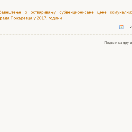
бавештење о остваривању субвенционисане цене комунални
града Пожаревца у 2017. години
2
Подели са друг