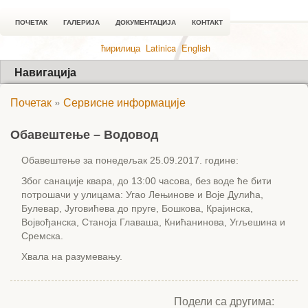
ПОЧЕТАК
ГАЛЕРИЈА
ДОКУМЕНТАЦИЈА
КОНТАКТ
ћирилица
Latinica
English
Навигација
Почетак
»
Сервисне информације
Обавештење – Водовод
Обавештење за понедељак 25.09.2017. године:
Због санације квара, до 13:00 часова, без воде ће бити
потрошачи у улицама: Угао Лењинове и Воје Дулића,
Булевар, Југовићева до пруге, Бошкова, Крајинска,
Војвођанска, Станоја Главаша, Книћанинова, Угљешина и
Сремска.
Хвала на разумевању.
Подели са другима: