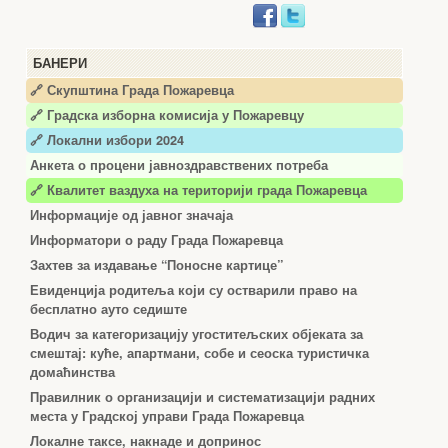
БАНЕРИ
🔗 Скупштина Града Пожаревца
🔗
Градска изборна комисија у Пожаревцу
🔗 Локални избори 2024
Анкета о процени јавноздравствених потреба
🔗 Квалитет ваздуха на територији града Пожаревца
Информације од јавног значаја
Информатори о раду Града Пожаревца
Захтев за издавање “Поносне картице”
Евиденција родитеља који су остварили право на
бесплатно ауто седиште
Водич за категоризацију угоститељских објеката за
смештај: куће, апартмани, собе и сеоска туристичка
домаћинства
Правилник о организацији и систематизацији радних
места у Градској управи Града Пожаревца
Локалне таксе, накнаде и допринос