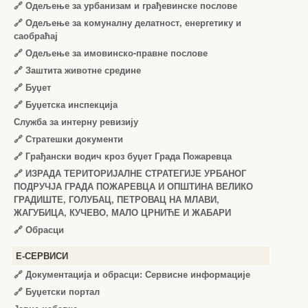
🔗
Одељење за урбанизам и грађевинске послове
🔗
Одељење за комуналну делатност, енергетику и
саобраћај
🔗
Одељење за имовинско-правне послове
🔗
Заштита животне средине
🔗
Буџет
🔗
Буџетска инспекција
Служба за интерну ревизију
🔗
Стратешки документи
🔗
Грађански водич кроз буџет Града Пожаревца
🔗
ИЗРАДА ТЕРИТОРИЈАЛНЕ СТРАТЕГИЈЕ УРБАНОГ
ПОДРУЧЈА ГРАДА ПОЖАРЕВЦА И ОПШТИНА ВЕЛИКО
ГРАДИШТЕ, ГОЛУБАЦ, ПЕТРОВАЦ НА МЛАВИ,
ЖАГУБИЦА, КУЧЕВО, МАЛО ЦРНИЋЕ И ЖАБАРИ
🔗
Обрасци
Е-СЕРВИСИ
🔗 Документација и обрасци: Сервисне информације
🔗 Буџетски портал