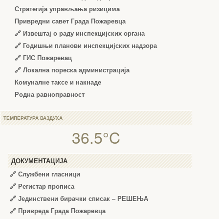
Стратегија управљања ризицима
Привредни савет Града Пожаревца
🔗
Извештај о раду инспекцијских органа
🔗
Годишњи планови инспекцијских надзора
🔗 ГИС Пожаревац
🔗 Локална пореска администрација
Комуналне таксе и накнаде
Родна равноправност
ТЕМПЕРАТУРА ВАЗДУХА
36.5°C
ДОКУМЕНТАЦИЈА
🔗
Службени гласници
🔗
Регистар прописа
🔗
Јединствени бирачки списак – РЕШЕЊА
🔗
Привреда Града Пожаревца