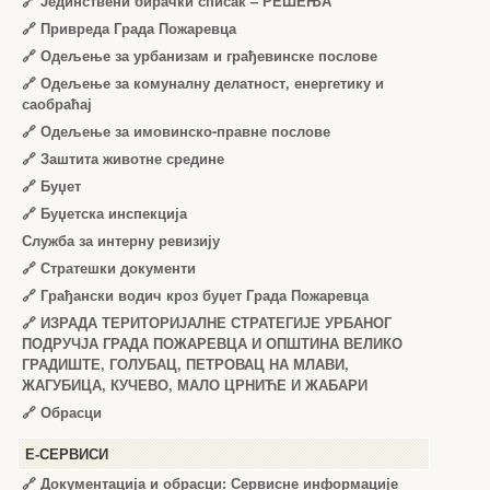
🔗
Јединствени бирачки списак – РЕШЕЊА
🔗
Привреда Града Пожаревца
🔗
Одељење за урбанизам и грађевинске послове
🔗
Одељење за комуналну делатност, енергетику и
саобраћај
🔗
Одељење за имовинско-правне послове
🔗
Заштита животне средине
🔗
Буџет
🔗
Буџетска инспекција
Служба за интерну ревизију
🔗
Стратешки документи
🔗
Грађански водич кроз буџет Града Пожаревца
🔗
ИЗРАДА ТЕРИТОРИЈАЛНЕ СТРАТЕГИЈЕ УРБАНОГ
ПОДРУЧЈА ГРАДА ПОЖАРЕВЦА И ОПШТИНА ВЕЛИКО
ГРАДИШТЕ, ГОЛУБАЦ, ПЕТРОВАЦ НА МЛАВИ,
ЖАГУБИЦА, КУЧЕВО, МАЛО ЦРНИЋЕ И ЖАБАРИ
🔗
Обрасци
Е-СЕРВИСИ
🔗 Документација и обрасци: Сервисне информације