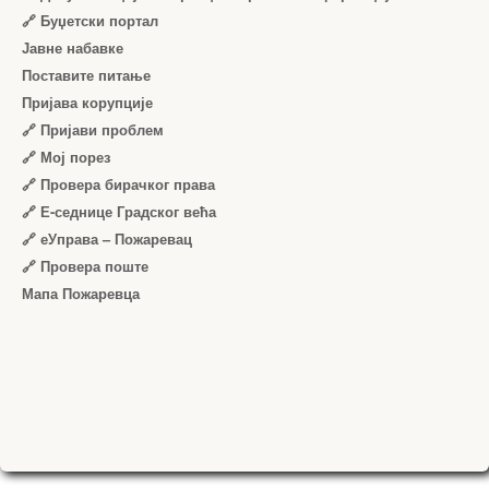
🔗 Буџетски портал
Јавне набавке
Поставите питање
Пријава корупције
🔗 Пријави проблем
🔗 Мој порез
🔗 Провера бирачког права
🔗 Е-седнице Градског већа
🔗 еУправа – Пожаревац
🔗 Провера поште
Мапа Пожаревца