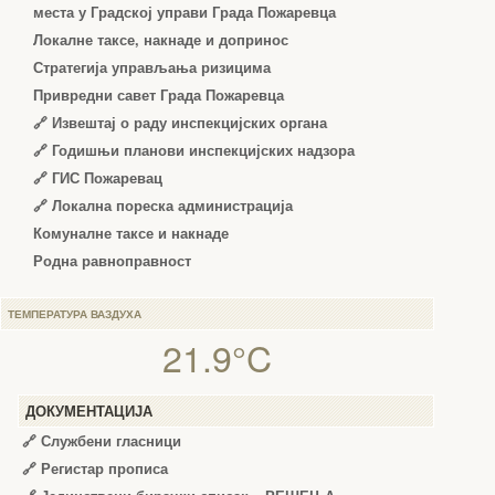
места у Градској управи Града Пожаревца
Локалне таксе, накнаде и допринос
Стратегија управљања ризицима
Привредни савет Града Пожаревца
🔗
Извештај о раду инспекцијских органа
🔗
Годишњи планови инспекцијских надзора
🔗 ГИС Пожаревац
🔗 Локална пореска администрација
Комуналне таксе и накнаде
Родна равноправност
ТЕМПЕРАТУРА ВАЗДУХА
21.9°C
ДОКУМЕНТАЦИЈА
🔗
Службени гласници
🔗
Регистар прописа