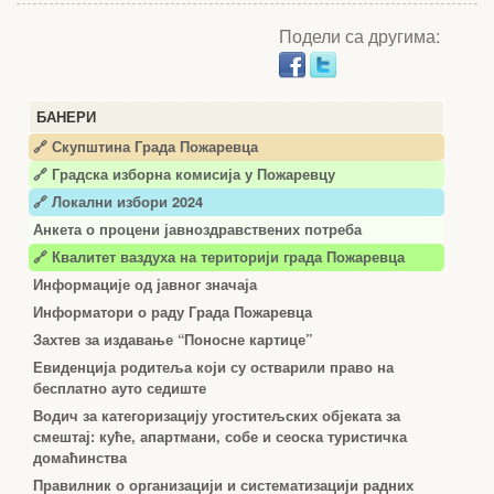
Подели са другима:
БАНЕРИ
🔗 Скупштина Града Пожаревца
🔗
Градска изборна комисија у Пожаревцу
🔗 Локални избори 2024
Анкета о процени јавноздравствених потреба
🔗 Квалитет ваздуха на територији града Пожаревца
Информације од јавног значаја
Информатори о раду Града Пожаревца
Захтев за издавање “Поносне картице”
Евиденција родитеља који су остварили право на
бесплатно ауто седиште
Водич за категоризацију угоститељских објеката за
смештај: куће, апартмани, собе и сеоска туристичка
домаћинства
Правилник о организацији и систематизацији радних