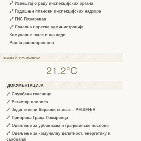
🔗
Извештај о раду инспекцијских органа
🔗
Годишњи планови инспекцијских надзора
🔗 ГИС Пожаревац
🔗 Локална пореска администрација
Комуналне таксе и накнаде
Родна равноправност
ТЕМПЕРАТУРА ВАЗДУХА
21.2°C
ДОКУМЕНТАЦИЈА
🔗
Службени гласници
🔗
Регистар прописа
🔗
Јединствени бирачки списак – РЕШЕЊА
🔗
Привреда Града Пожаревца
🔗
Одељење за урбанизам и грађевинске послове
🔗
Одељење за комуналну делатност, енергетику и
саобраћај