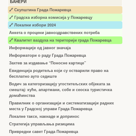
БАНЕРИ
🔗 Скупштина Града Пожаревца
🔗
Градска изборна комисија у Пожаревцу
🔗 Локални избори 2024
Анкета о процени јавноздравствених потреба
🔗 Квалитет ваздуха на територији града Пожаревца
Информације од јавног значаја
Информатори о раду Града Пожаревца
Захтев за издавање “Поносне картице”
Евиденција родитеља који су остварили право на
бесплатно ауто седиште
Водич за категоризацију угоститељских објеката за
смештај: куће, апартмани, собе и сеоска туристичка
домаћинства
Правилник о организацији и систематизацији радних
места у Градској управи Града Пожаревца
Локалне таксе, накнаде и допринос
Стратегија управљања ризицима
Привредни савет Града Пожаревца