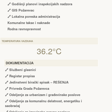
🔗
Godišnji planovi inspekcijskih nadzora
🔗 GIS Požarevac
🔗 Lokalna poreska administracija
Komunalne takse i naknade
Rodna ravnopravnost
TEMPERATURA VAZDUHA
36.2°C
DOKUMENTACIJA
🔗
Službeni glasnici
🔗
Registar propisa
🔗
Jedinstveni birački spisak – RЕŠЕNJA
🔗
Privreda Grada Požarevca
🔗
Odeljenje za urbanizam i građevinske poslove
🔗
Odeljenje za komunalnu delatnost, energetiku i
saobraćaj