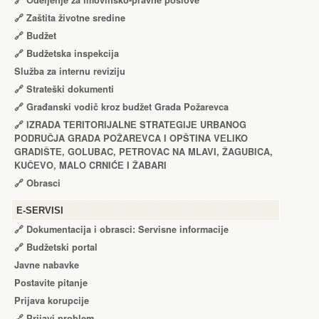
🔗
Odeljenje za imovinsko-pravne poslove
🔗
Zaštita životne sredine
🔗
Budžet
🔗
Budžetska inspekcija
Služba za internu reviziju
🔗
Strateški dokumenti
🔗
Građanski vodič kroz budžet Grada Požarevca
🔗
IZRADA TЕRITORIJALNЕ STRATЕGIJЕ URBANOG
PODRUČJA GRADA POŽARЕVCA I OPŠTINA VЕLIKO
GRADIŠTЕ, GOLUBAC, PЕTROVAC NA MLAVI, ŽAGUBICA,
KUČЕVO, MALO CRNIĆЕ I ŽABARI
🔗
Obrasci
Е-SERVISI
🔗 Dokumentacija i obrasci: Servisne informacije
🔗 Budžetski portal
Javne nabavke
Postavite pitanje
Prijava korupcije
🔗 Prijavi problem