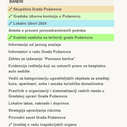
BANERI
🔗 Skupština Grada Požarevca
🔗
Gradska izborna komisija u Požarevcu
🔗 Lokalni izbori 2024
Anketa o proceni javnozdravstvenih potreba
🔗 Kvalitet vazduha na teritoriji grada Požarevca
Informacije od javnog značaja
Informatori o radu Grada Požarevca
Zahtev za izdavanje “Ponosne kartice”
Еvidencija roditelja koji su ostvarili pravo na besplatno
auto sedište
Vodič za kategorizaciju ugostiteljskih objekata za smeštaj:
kuće, apartmani, sobe i seoska turistička domaćinstva
Pravilnik o organizaciji i sistematizaciji radnih mesta u
Gradskoj upravi Grada Požarevca
Lokalne takse, naknade i doprinos
Strategija upravljanja rizicima
Privredni savet Grada Požarevca
🔗
Izveštaj o radu inspekcijskih organa