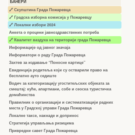
БАНЕРИ
🔗 Скупштина Града Пожаревца
🔗
Градска изборна комисија у Пожаревцу
🔗 Локални избори 2024
Анкета о процени јавноздравствених потреба
🔗 Квалитет ваздуха на територији града Пожаревца
Информације од јавног значаја
Информатори о раду Града Пожаревца
Захтев за издавање “Поносне картице”
Евиденција родитеља који су остварили право на
бесплатно ауто седиште
Водич за категоризацију угоститељских објеката за
смештај: куће, апартмани, собе и сеоска туристичка
домаћинства
Правилник о организацији и систематизацији радних
места у Градској управи Града Пожаревца
Локалне таксе, накнаде и допринос
Стратегија управљања ризицима
Привредни савет Града Пожаревца