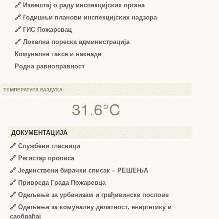
🔗
Извештај о раду инспекцијских органа
🔗
Годишњи планови инспекцијских надзора
🔗 ГИС Пожаревац
🔗 Локална пореска администрација
Комуналне таксе и накнаде
Родна равноправност
ТЕМПЕРАТУРА ВАЗДУХА
31.6°C
ДОКУМЕНТАЦИЈА
🔗
Службени гласници
🔗
Регистар прописа
🔗
Јединствени бирачки списак – РЕШЕЊА
🔗
Привреда Града Пожаревца
🔗
Одељење за урбанизам и грађевинске послове
🔗
Одељење за комуналну делатност, енергетику и
саобраћај