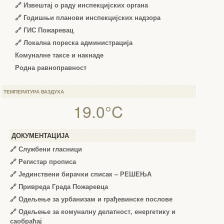
🔗
Извештај о раду инспекцијских органа
🔗
Годишњи планови инспекцијских надзора
🔗 ГИС Пожаревац
🔗 Локална пореска администрација
Комуналне таксе и накнаде
Родна равноправност
ТЕМПЕРАТУРА ВАЗДУХА
19.0°C
ДОКУМЕНТАЦИЈА
🔗
Службени гласници
🔗
Регистар прописа
🔗
Јединствени бирачки списак – РЕШЕЊА
🔗
Привреда Града Пожаревца
🔗
Одељење за урбанизам и грађевинске послове
🔗
Одељење за комуналну делатност, енергетику и
саобраћај