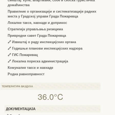
смештај: куће, апартмани, собе и сеоска туристичка
домаћинства
Правилник о организацији и систематизацији радних
места у Градској управи Града Пожаревца
Локалне таксе, накнаде и допринос
Стратегија управљања ризицима
Привредни савет Града Пожаревца
🔗
Извештај о раду инспекцијских органа
🔗
Годишњи планови инспекцијских надзора
🔗 ГИС Пожаревац
🔗 Локална пореска администрација
Комуналне таксе и накнаде
Родна равноправност
ТЕМПЕРАТУРА ВАЗДУХА
36.0°C
ДОКУМЕНТАЦИЈА