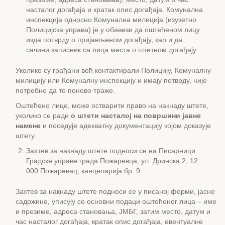
насталог догађаја и кратак опис догађаја. Комунална
инспекција односно Комунална милиција (изузетно
Полицијска управа) је у обавези да оштећеном лицу
изда потврду о пријављеном догађају, као и да
сачини записник са лица места о штетном догађају.
Уколико су грађани већ контактирали Полицију, Комуналну
милицију или Комуналну инспекцију и имају потврду, није
потребно да то поново траже.
Оштећено лице, може остварити право на накнаду штете,
уколико се ради
о
штети
насталој
на површини јавне
намене
и поседује адекватну документацију којом доказује
штету.
Захтев за накнаду штете подноси се на Писарници
Градске управе града Пожаревца, ул. Дринска 2, 12
000 Пожаревац, канцеларија бр. 9.
Захтев за накнаду штете подноси се у писаној форми, јасне
садржине, уписују се основни подаци оштећеног лица – име
и презиме, адреса становања, ЈМБГ, затим место, датум и
час насталог догађаја, кратак опис догађаја, евентуалне