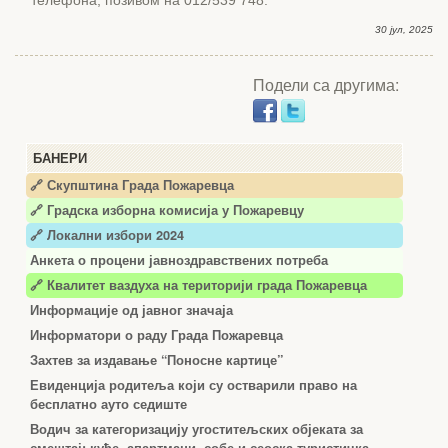
телефона, позивом на 012/539 748.
30 јул, 2025
Подели са другима:
БАНЕРИ
🔗 Скупштина Града Пожаревца
🔗
Градска изборна комисија у Пожаревцу
🔗 Локални избори 2024
Анкета о процени јавноздравствених потреба
🔗 Квалитет ваздуха на територији града Пожаревца
Информације од јавног значаја
Информатори о раду Града Пожаревца
Захтев за издавање “Поносне картице”
Евиденција родитеља који су остварили право на
бесплатно ауто седиште
Водич за категоризацију угоститељских објеката за