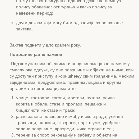
штету од свог осигурања односно доказ да нема уз
полису обавезног осигурања и каско полису за
наведени период;
други докази који могу бити од значаја за решавање
захтева.
Захтев поднети у што краћем року.
Површине јавне намене
Под комуналним објектима и површинама јавне намене у
смислу ове одлуке, су оне површине и објекти на њима, који
су доступни приступу и коришћењу свим грађанима, месним
заједницама, предузећима, правним лицима и другим
органима и организацијама и то:
улице, тротоари, тргови, мостови, путеви, речна
корита и обале, стазе и пролази, пешачке и
бициклистичке стазе и траке;
јавне зелене површине између и око зграда, улични
травњаци, паркови, скверови, парк-шуме, уређене
зелене површине, дрвореди, живе ограде и сл.;
терени за спорт, рекреацију и забаву и објекти на