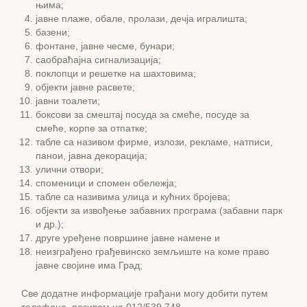
њима;
јавне плаже, обале, пролази, дечја игралишта;
базени;
фонтане, јавне чесме, бунари;
саобраћајна сигнализација;
поклопци и решетке на шахтовима;
објекти јавне расвете;
јавни тоалети;
боксови за смештај посуда за смеће, посуде за
смеће, корпе за отпатке;
табле са називом фирме, излози, рекламе, натписи,
панои, јавна декорација;
улични отвори;
споменици и спомен обележја;
табле са називима улица и кућних бројева;
објекти за извођење забавних програма (забавни парк
и др.);
друге уређене површине јавне намене и
неизграђено грађевинско земљиште на коме право
јавне својине има Град;
Све додатне информације грађани могу добити путем