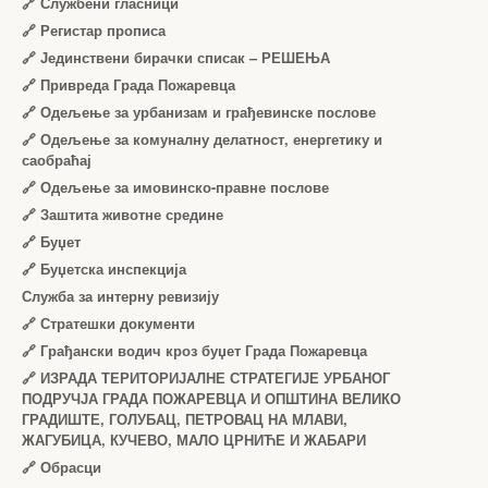
🔗
Службени гласници
🔗
Регистар прописа
🔗
Јединствени бирачки списак – РЕШЕЊА
🔗
Привреда Града Пожаревца
🔗
Одељење за урбанизам и грађевинске послове
🔗
Одељење за комуналну делатност, енергетику и
саобраћај
🔗
Одељење за имовинско-правне послове
🔗
Заштита животне средине
🔗
Буџет
🔗
Буџетска инспекција
Служба за интерну ревизију
🔗
Стратешки документи
🔗
Грађански водич кроз буџет Града Пожаревца
🔗
ИЗРАДА ТЕРИТОРИЈАЛНЕ СТРАТЕГИЈЕ УРБАНОГ
ПОДРУЧЈА ГРАДА ПОЖАРЕВЦА И ОПШТИНА ВЕЛИКО
ГРАДИШТЕ, ГОЛУБАЦ, ПЕТРОВАЦ НА МЛАВИ,
ЖАГУБИЦА, КУЧЕВО, МАЛО ЦРНИЋЕ И ЖАБАРИ
🔗
Обрасци