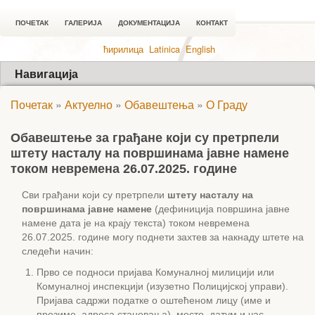
ПОЧЕТАК
ГАЛЕРИЈА
ДОКУМЕНТАЦИЈА
КОНТАКТ
ћирилица
Latinica
English
Навигација
Почетак
»
Актуелно
»
Обавештења
»
О Граду
Обавештење за грађане који су претрпели
штету насталу на површинама јавне намене
током невремена 26.07.2025. године
Сви грађани који су претрпели
штету насталу на
површинама јавне намене
(дефиниција површина јавне
намене дата је на крају текста) током невремена
26.07.2025. године могу поднети захтев за накнаду штете на
следећи начин:
Прво се подноси пријава Комуналној милицији или
Комуналној инспекцији (изузетно Полицијској управи).
Пријава садржи податке о оштећеном лицу (име и
презиме, адреса становања), место, датум и час