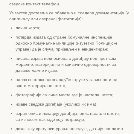
сведоке контакт телефон.
Уз захтев доставља се обавезно и следећа документација (у
оригиналу или овереној фотокопији):
лична карта;
потврда издата од стране Комуналне инспекције
односно Комуналне милиције (изузетно Полицијске
управе) да је случај пријављен и евидентиран;
писана изјава подносиоца о догађају под претњом
моралне, материјалне и кривичне одговорности за
давање лажне изјаве;
налаз вештака одговарајуће струке у зависности од
врсте материјалне штете;
фотографије са лица места где је настала штета;
изјаве сведока догађаја (уколико их има);
веран опис и локацију догађаја, опис настале штете,
са износом накнаде коју потражује;
доказ коју врсту осигурања поседује, да није наплатио