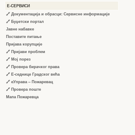
Е-СЕРВИСИ
🔗 Документација и обрасци: Сервисне информације
🔗 Буџетски портал
Јавне набавке
Поставите питање
Пријава корупције
🔗 Пријави проблем
🔗 Мој порез
🔗 Провера бирачког права
🔗 Е-седнице Градског већа
🔗 еУправа – Пожаревац
🔗 Провера поште
Мапа Пожаревца