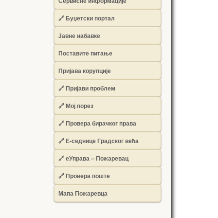
Сервисне информације
🔗 Буџетски портал
Јавне набавке
Поставите питање
Пријава корупције
🔗 Пријави проблем
🔗 Мој порез
🔗 Провера бирачког права
🔗 Е-седнице Градског већа
🔗 еУправа – Пожаревац
🔗 Провера поште
Мапа Пожаревца