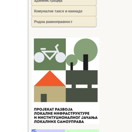
администрација
Комуналне таксе и накнаде
Родна равноправност