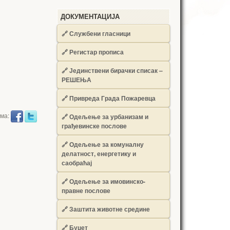
ДОКУМЕНТАЦИЈА
🔗
Службени гласници
🔗
Регистар прописа
🔗
Јединствени бирачки списак –
РЕШЕЊА
🔗
Привреда Града Пожаревца
има:
🔗
Одељење за урбанизам и
грађевинске послове
🔗
Одељење за комуналну
делатност, енергетику и
саобраћај
🔗
Одељење за имовинско-
правне послове
🔗
Заштита животне средине
🔗
Буџет