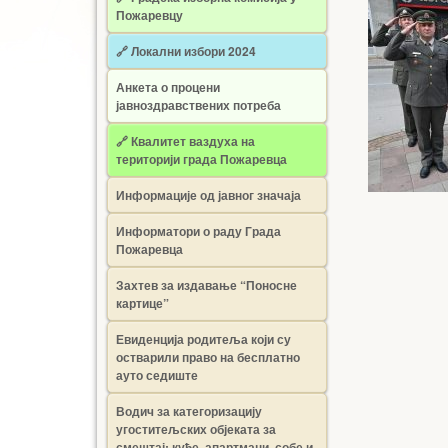
Пожаревцу
🔗 Локални избори 2024
Анкета о процени
јавноздравствених потреба
🔗 Квалитет ваздуха на
територији града Пожаревца
Информације од јавног значаја
Информатори о раду Града
Пожаревца
Захтев за издавање “Поносне
картице”
Евиденција родитеља који су
остварили право на бесплатно
ауто седиште
Водич за категоризацију
угоститељских објеката за
смештај: куће, апартмани, собе и