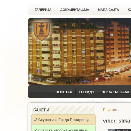
ГАЛЕРИЈА
ДОКУМЕНТАЦИЈА
МАПА САЈТА
К
ПОЧЕТАК
О ГРАДУ
ЛОКАЛНА САМО
Почетак
»
БАНЕРИ
🔗 Скупштина Града Пожаревца
viber_slik
🔗
Градска изборна комисија у