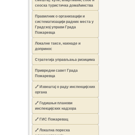
сеоска туристичка домаћинства
Правилник о организацији и
систематизацији радних места у
Градској управи Града
Пожаревца
Локалне таксе, накнаде и
допринос
Стратегија управљања ризицима
Привредни савет Града
Пожаревца
🔗
Извештај о раду инспекцијских
органа
🔗
Годишњи планови
инспекцијских надзора
🔗 ГИС Пожаревац
🔗 Локална пореска