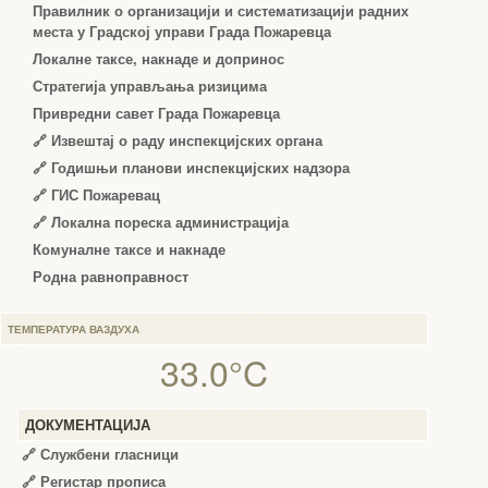
Правилник о организацији и систематизацији радних
места у Градској управи Града Пожаревца
Локалне таксе, накнаде и допринос
Стратегија управљања ризицима
Привредни савет Града Пожаревца
🔗
Извештај о раду инспекцијских органа
🔗
Годишњи планови инспекцијских надзора
🔗 ГИС Пожаревац
🔗 Локална пореска администрација
Комуналне таксе и накнаде
Родна равноправност
ТЕМПЕРАТУРА ВАЗДУХА
33.0°C
ДОКУМЕНТАЦИЈА
🔗
Службени гласници
🔗
Регистар прописа