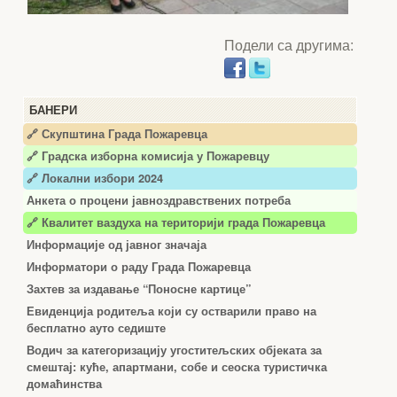
Подели са другима:
БАНЕРИ
🔗 Скупштина Града Пожаревца
🔗
Градска изборна комисија у Пожаревцу
🔗 Локални избори 2024
Анкета о процени јавноздравствених потреба
🔗 Квалитет ваздуха на територији града Пожаревца
Информације од јавног значаја
Информатори о раду Града Пожаревца
Захтев за издавање “Поносне картице”
Евиденција родитеља који су остварили право на
бесплатно ауто седиште
Водич за категоризацију угоститељских објеката за
смештај: куће, апартмани, собе и сеоска туристичка
домаћинства