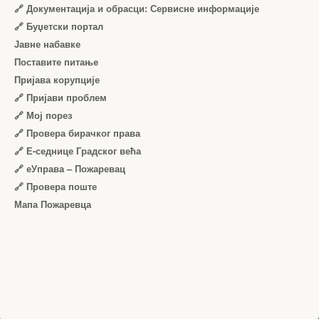
🔗 Документација и обрасци: Сервисне информације
🔗 Буџетски портал
Јавне набавке
Поставите питање
Пријава корупције
🔗 Пријави проблем
🔗 Мој порез
🔗 Провера бирачког права
🔗 Е-седнице Градског већа
🔗 еУправа – Пожаревац
🔗 Провера поште
Мапа Пожаревца