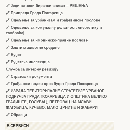
🔗
Јединствени бирачки списак – РЕШЕЊА
🔗
Привреда Града Пожаревца
🔗
Одељење за урбанизам и грађевинске послове
🔗
Одељење за комуналну делатност, енергетику и
саобраћај
🔗
Одељење за имовинско-правне послове
🔗
Заштита животне средине
🔗
Буџет
🔗
Буџетска инспекција
Служба за интерну ревизију
🔗
Стратешки документи
🔗
Грађански водич кроз буџет Града Пожаревца
🔗
ИЗРАДА ТЕРИТОРИЈАЛНЕ СТРАТЕГИЈЕ УРБАНОГ
ПОДРУЧЈА ГРАДА ПОЖАРЕВЦА И ОПШТИНА ВЕЛИКО
ГРАДИШТЕ, ГОЛУБАЦ, ПЕТРОВАЦ НА МЛАВИ,
ЖАГУБИЦА, КУЧЕВО, МАЛО ЦРНИЋЕ И ЖАБАРИ
🔗
Обрасци
Е-СЕРВИСИ