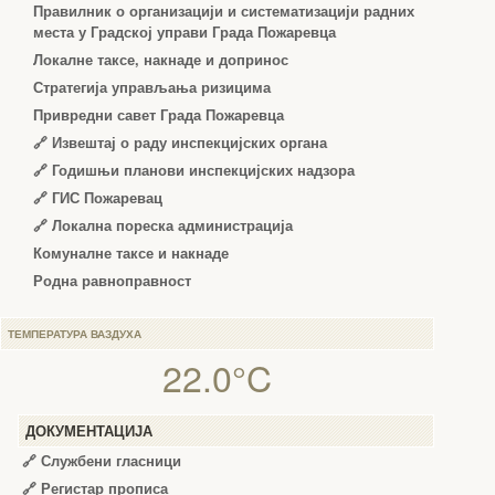
Правилник о организацији и систематизацији радних
места у Градској управи Града Пожаревца
Локалне таксе, накнаде и допринос
Стратегија управљања ризицима
Привредни савет Града Пожаревца
🔗
Извештај о раду инспекцијских органа
🔗
Годишњи планови инспекцијских надзора
🔗 ГИС Пожаревац
🔗 Локална пореска администрација
Комуналне таксе и накнаде
Родна равноправност
ТЕМПЕРАТУРА ВАЗДУХА
22.0°C
ДОКУМЕНТАЦИЈА
🔗
Службени гласници
🔗
Регистар прописа