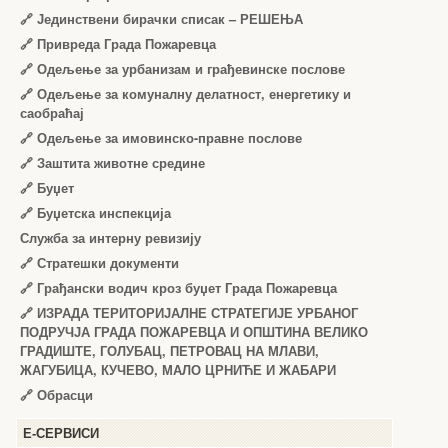
🔗
Јединствени бирачки списак – РЕШЕЊА
🔗
Привреда Града Пожаревца
🔗
Одељење за урбанизам и грађевинске послове
🔗
Одељење за комуналну делатност, енергетику и
саобраћај
🔗
Одељење за имовинско-правне послове
🔗
Заштита животне средине
🔗
Буџет
🔗
Буџетска инспекција
Служба за интерну ревизију
🔗
Стратешки документи
🔗
Грађански водич кроз буџет Града Пожаревца
🔗
ИЗРАДА ТЕРИТОРИЈАЛНЕ СТРАТЕГИЈЕ УРБАНОГ
ПОДРУЧЈА ГРАДА ПОЖАРЕВЦА И ОПШТИНА ВЕЛИКО
ГРАДИШТЕ, ГОЛУБАЦ, ПЕТРОВАЦ НА МЛАВИ,
ЖАГУБИЦА, КУЧЕВО, МАЛО ЦРНИЋЕ И ЖАБАРИ
🔗
Обрасци
Е-СЕРВИСИ