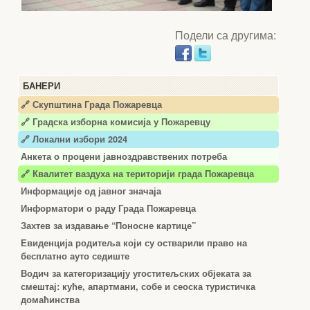
Подели са другима:
БАНЕРИ
🔗 Скупштина Града Пожаревца
🔗
Градска изборна комисија у Пожаревцу
🔗 Локални избори 2024
Анкета о процени јавноздравствених потреба
🔗 Квалитет ваздуха на територији града Пожаревца
Информације од јавног значаја
Информатори о раду Града Пожаревца
Захтев за издавање “Поносне картице”
Евиденција родитеља који су остварили право на
бесплатно ауто седиште
Водич за категоризацију угоститељских објеката за
смештај: куће, апартмани, собе и сеоска туристичка
домаћинства