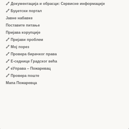
🔗 Документација и обрасци: Сервисне информације
🔗 Буџетски портал
Јавне набавке
Поставите питање
Пријава корупције
🔗 Пријави проблем
🔗 Мој порез
🔗 Провера бирачког права
🔗 Е-седнице Градског већа
🔗 еУправа – Пожаревац
🔗 Провера поште
Мапа Пожаревца