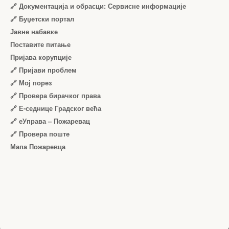
🔗 Документација и обрасци: Сервисне информације
🔗 Буџетски портал
Јавне набавке
Поставите питање
Пријава корупције
🔗 Пријави проблем
🔗 Мој порез
🔗 Провера бирачког права
🔗 Е-седнице Градског већа
🔗 еУправа – Пожаревац
🔗 Провера поште
Мапа Пожаревца