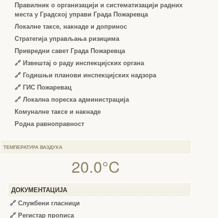
Правилник о организацији и систематизацији радних
места у Градској управи Града Пожаревца
Локалне таксе, накнаде и допринос
Стратегија управљања ризицима
Привредни савет Града Пожаревца
🔗
Извештај о раду инспекцијских органа
🔗
Годишњи планови инспекцијских надзора
🔗 ГИС Пожаревац
🔗 Локална пореска администрација
Комуналне таксе и накнаде
Родна равноправност
ТЕМПЕРАТУРА ВАЗДУХА
20.0°C
ДОКУМЕНТАЦИЈА
🔗
Службени гласници
🔗
Регистар прописа