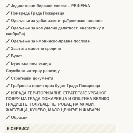
🔗
Јединствени бирачки списак – РЕШЕЊА
🔗
Привреда Града Пожаревца
🔗
Одељење за урбанизам и грађевинске послове
🔗
Одељење за комуналну делатност, енергетику и
саобраћај
🔗
Одељење за имовинско-правне послове
🔗
Заштита животне средине
🔗
Буџет
🔗
Буџетска инспекција
Служба за интерну ревизију
🔗
Стратешки документи
🔗
Грађански водич кроз буџет Града Пожаревца
🔗
ИЗРАДА ТЕРИТОРИЈАЛНЕ СТРАТЕГИЈЕ УРБАНОГ
ПОДРУЧЈА ГРАДА ПОЖАРЕВЦА И ОПШТИНА ВЕЛИКО
ГРАДИШТЕ, ГОЛУБАЦ, ПЕТРОВАЦ НА МЛАВИ,
ЖАГУБИЦА, КУЧЕВО, МАЛО ЦРНИЋЕ И ЖАБАРИ
🔗
Обрасци
Е-СЕРВИСИ