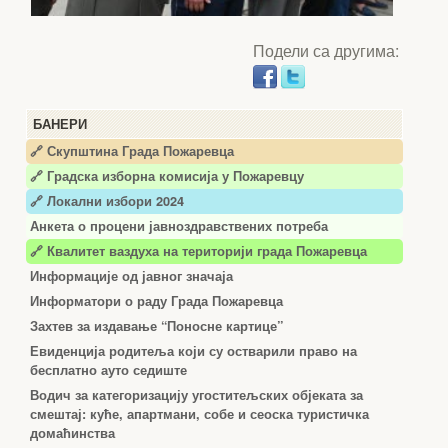
Подели са другима:
БАНЕРИ
🔗 Скупштина Града Пожаревца
🔗
Градска изборна комисија у Пожаревцу
🔗 Локални избори 2024
Анкета о процени јавноздравствених потреба
🔗 Квалитет ваздуха на територији града Пожаревца
Информације од јавног значаја
Информатори о раду Града Пожаревца
Захтев за издавање “Поносне картице”
Евиденција родитеља који су остварили право на
бесплатно ауто седиште
Водич за категоризацију угоститељских објеката за
смештај: куће, апартмани, собе и сеоска туристичка
домаћинства