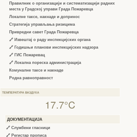
Правилник о организацији и систематизацији радних
места у Градској управи Града Пожаревца
Локалне таксе, накнаде и допринос
Стратегија управљања ризицима
Привредни савет Града Пожаревца
🔗
Извештај о раду инспекцијских органа
🔗
Годишњи планови инспекцијских надзора
🔗 ГИС Пожаревац
🔗 Локална пореска администрација
Комуналне таксе и накнаде
Родна равноправност
ТЕМПЕРАТУРА ВАЗДУХА
17.7°C
ДОКУМЕНТАЦИЈА
🔗
Службени гласници
🔗
Регистар прописа