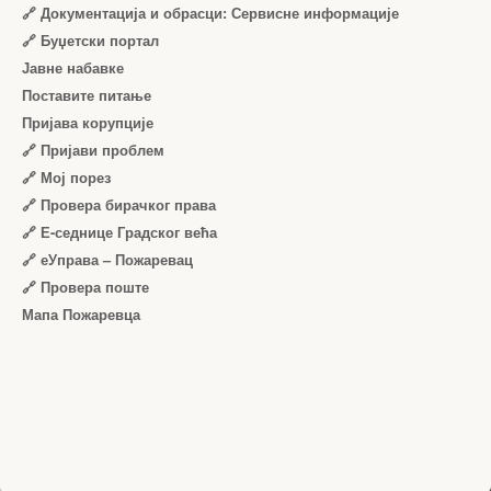
🔗 Документација и обрасци: Сервисне информације
🔗 Буџетски портал
Јавне набавке
Поставите питање
Пријава корупције
🔗 Пријави проблем
🔗 Мој порез
🔗 Провера бирачког права
🔗 Е-седнице Градског већа
🔗 еУправа – Пожаревац
🔗 Провера поште
Мапа Пожаревца