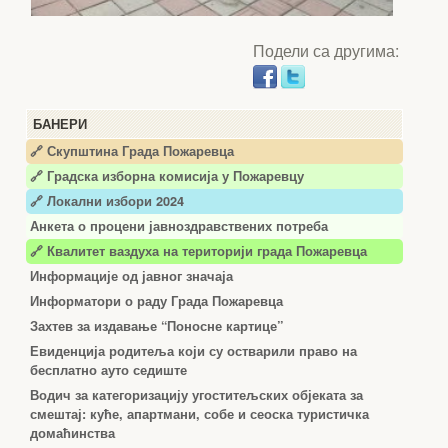
Подели са другима:
БАНЕРИ
🔗 Скупштина Града Пожаревца
🔗
Градска изборна комисија у Пожаревцу
🔗 Локални избори 2024
Анкета о процени јавноздравствених потреба
🔗 Квалитет ваздуха на територији града Пожаревца
Информације од јавног значаја
Информатори о раду Града Пожаревца
Захтев за издавање “Поносне картице”
Евиденција родитеља који су остварили право на
бесплатно ауто седиште
Водич за категоризацију угоститељских објеката за
смештај: куће, апартмани, собе и сеоска туристичка
домаћинства