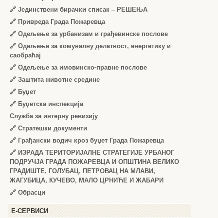
🔗
Јединствени бирачки списак – РЕШЕЊА
🔗
Привреда Града Пожаревца
🔗
Одељење за урбанизам и грађевинске послове
🔗
Одељење за комуналну делатност, енергетику и
саобраћај
🔗
Одељење за имовинско-правне послове
🔗
Заштита животне средине
🔗
Буџет
🔗
Буџетска инспекција
Служба за интерну ревизију
🔗
Стратешки документи
🔗
Грађански водич кроз буџет Града Пожаревца
🔗
ИЗРАДА ТЕРИТОРИЈАЛНЕ СТРАТЕГИЈЕ УРБАНОГ
ПОДРУЧЈА ГРАДА ПОЖАРЕВЦА И ОПШТИНА ВЕЛИКО
ГРАДИШТЕ, ГОЛУБАЦ, ПЕТРОВАЦ НА МЛАВИ,
ЖАГУБИЦА, КУЧЕВО, МАЛО ЦРНИЋЕ И ЖАБАРИ
🔗
Обрасци
Е-СЕРВИСИ