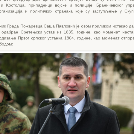
и Kостолца, припадници војске и полиције, Браничевског упра
рганизација и политичких странака које су заступљење у Ску
ник Града Пожаревца Саша Павловић је овом приликом истакао да 
 одабран Сретењски устав из 1835. године, као моменат наст
подизање Првог српског устанка 1804. године, као моменат отпор
ободом: