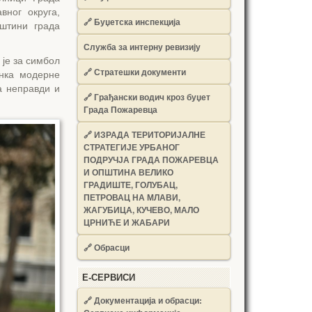
вног округа,
🔗
Буџетска инспекција
пштини града
Служба за интерну ревизију
је за симбол
🔗
Стратешки документи
анка модерне
а неправди и
🔗
Грађански водич кроз буџет
Града Пожаревца
🔗
ИЗРАДА ТЕРИТОРИЈАЛНЕ
СТРАТЕГИЈЕ УРБАНОГ
ПОДРУЧЈА ГРАДА ПОЖАРЕВЦА
И ОПШТИНА ВЕЛИКО
ГРАДИШТЕ, ГОЛУБАЦ,
ПЕТРОВАЦ НА МЛАВИ,
ЖАГУБИЦА, КУЧЕВО, МАЛО
ЦРНИЋЕ И ЖАБАРИ
🔗
Обрасци
Е-СЕРВИСИ
🔗 Документација и обрасци: