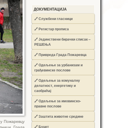
ДОКУМЕНТАЦИЈА
🔗
Службени гласници
🔗
Регистар прописа
🔗
Јединствени бирачки списак –
РЕШЕЊА
🔗
Привреда Града Пожаревца
🔗
Одељење за урбанизам и
грађевинске послове
🔗
Одељење за комуналну
делатност, енергетику и
саобраћај
🔗
Одељење за имовинско-
правне послове
🔗
Заштита животне средине
 у Пожаревцу
🔗
Буџет
лници Града