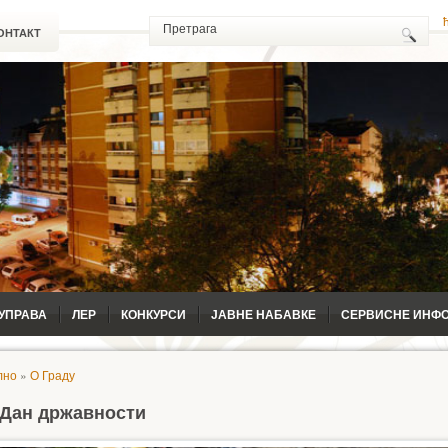
ОНТАКТ
УПРАВА
ЛЕР
КОНКУРСИ
ЈАВНЕ НАБАВКЕ
СЕРВИСНЕ ИНФ
лно
»
О Граду
Дан државности