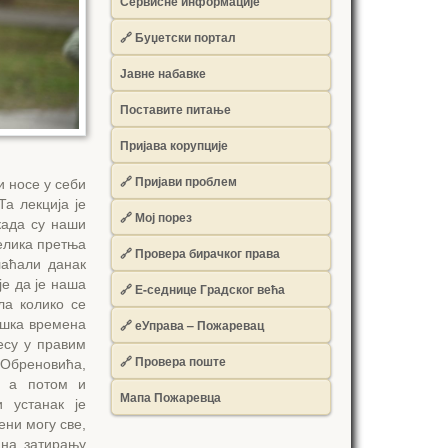
Сервисне информације
🔗 Буџетски портал
Јавне набавке
Поставите питање
Пријава корупције
🔗 Пријави проблем
и носе у себи
а лекција је
🔗 Мој порез
када су наши
елика претња
🔗 Провера бирачког права
лаћали данак
је да је наша
🔗 Е-седнице Градског већа
ла колико се
🔗 еУправа – Пожаревац
ешка времена
есу у правим
🔗 Провера поште
 Обреновића,
у а потом и
Мапа Пожаревца
и устанак је
ни могу све,
 на затирању