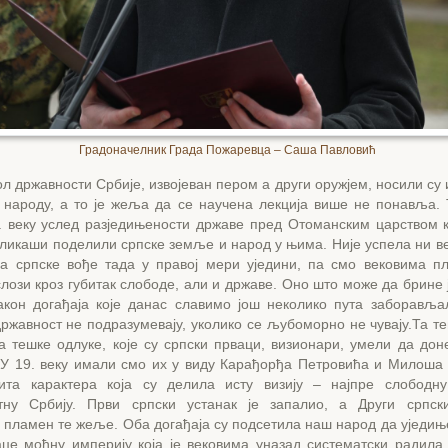
Градоначелник Града Пожаревца – Саша Павловић
л државности Србије, извојеван пером а други оружјем, носили су 
 народу, а то је жеља да се научена лекција више не понавља. Т
. веку услед разједињености државе пред Отоманским царством 
ликаши поделили српске земље и народ у њима. Није успела ни в
да српске вође тада у правој мери уједини, па смо вековима п
лози кроз губитак слободе, али и државе. Оно што може да брине 
акон догађаја које данас славимо још неколико пута заборавља
ржавност не подразумевају, уколико се љубоморно не чувају.Та т
а тешке одлуке, које су српски прваци, визионари, умели да дон
 У 19. веку имали смо их у виду Карађорђа Петровића и Милоша
ита карактера која су делила исту визију – најпре слободн
тну Србију. Први српски устанак је запалио, а Други српск
пламен те жеље. Оба догађаја су подсетила наш народ да уједиње
аце моћну империју која је вековима уназад систематски радила