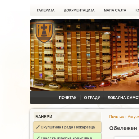
ГАЛЕРИЈА
ДОКУМЕНТАЦИЈА
МАПА САЈТА
К
ПОЧЕТАК
О ГРАДУ
ЛОКАЛНА САМО
Почетак
»
Актуе
БАНЕРИ
🔗 Скупштина Града Пожаревца
Обележен 
🔗
Градска изборна комисија у