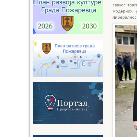
сваког тра
модерних у
либералност