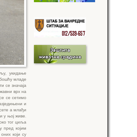
ољу, укидање
абошћу младе
ти се значаја
жавни врх на
се се сетимо
азједињени и
дсете а млађи
и у њој живе.
око тог циља
у пред којим
оних који су