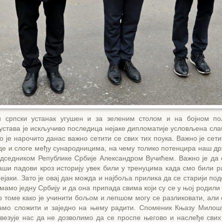
и српски устанак угушен и за зеленим столом и на бојном п
 устава је искључиво последица нејаке дипломатије условљена сл
о је нарочито данас важно сетити се свих тих поука. Важно је сети
де и слоге међу сународницима, на чему толико потенцира наш др
едседником Републике Србије Александром Вучићем. Важно је да 
аши падови кроз историју увек били у тренуцима када смо били р
ејаки. Зато је овај дан можда и најбоља прилика да се старији по
мамо једну Србију и да она припада свима који су се у њој родили 
томе како је учинити бољом и лепшом могу се разликовати, али 
амо сложити и заједно на њему радити. Споменик Књазу Милош
везује нас да не дозволимо да се проспе његово и наслеђе свих 