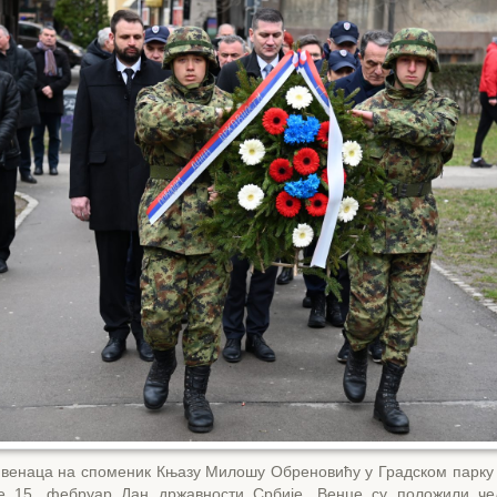
венаца на споменик Књазу Милошу Обреновићу у Градском парку
е 15. фебруар Дан државности Србије. Венце су положили че