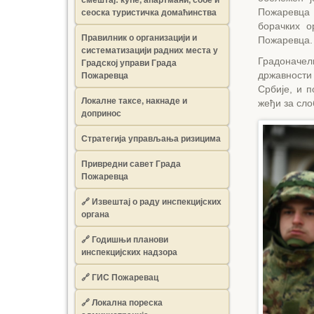
сеоска туристичка домаћинства
Пожаревца 
борачких о
Правилник о организацији и
Пожаревца.
систематизацији радних места у
Градоначел
Градској управи Града
Пожаревца
државности
Србије, и 
Локалне таксе, накнаде и
жеђи за сл
допринос
Стратегија управљања ризицима
Привредни савет Града
Пожаревца
🔗
Извештај о раду инспекцијских
органа
🔗
Годишњи планови
инспекцијских надзора
🔗 ГИС Пожаревац
🔗 Локална пореска