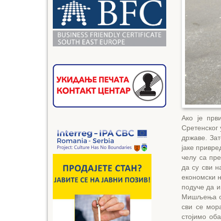
Ако је прв
Сретенског
државе. Зат
јаке привре
челу са пр
да су сви н
економски н
подуче да и
Мишљења о 
сви се мор
стојимо оба