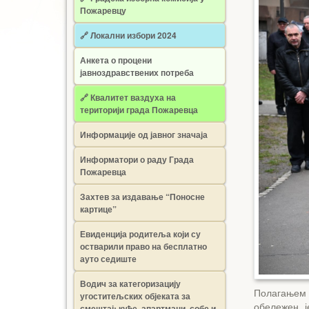
Пожаревцу
🔗 Локални избори 2024
Анкета о процени
јавноздравствених потреба
🔗 Квалитет ваздуха на
територији града Пожаревца
Информације од јавног значаја
Информатори о раду Града
Пожаревца
Захтев за издавање “Поносне
картице”
Евиденција родитеља који су
остварили право на бесплатно
ауто седиште
Водич за категоризацију
Полагањем 
угоститељских објеката за
обележен ј
смештај: куће, апартмани, собе и