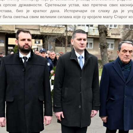
га српске државности. Сретењски устав, као претеча свих касниј
става, био је кратког даха. Историчари се слажу да је уп
 била сметња свим великим силама које су кројиле мапу Старог ко