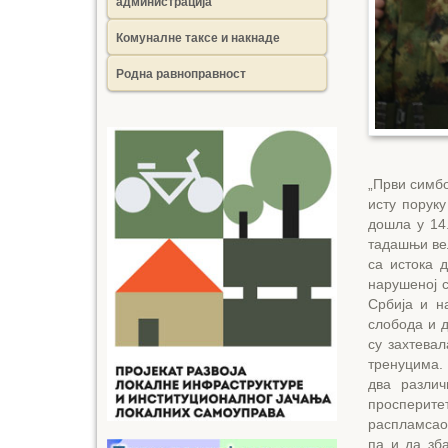
администрација
Комуналне таксе и накнаде
Родна равноправност
„Први симбо
исту поруку
дошла у 14
тадашњи ве
са истока 
нарушеној с
Србија и н
слобода и д
су захтевал
тренуцима.
два различ
просперите
распламсао 
па и да зб