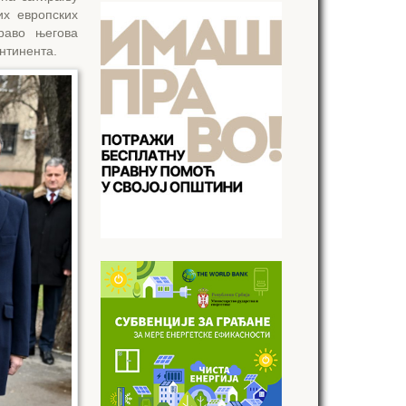
их европских
раво његова
нтинента.