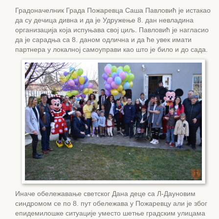
Градоначелник Града Пожаревца Саша Павловић је истакао
да су дечица дивна и да је Удружење 8. дан невладина
организација која испуњава свој циљ. Павловић је нагласио
да је сарадња са 8. даном одлична и да ће увек имати
партнера у локалној самоуправи као што је било и до сада.
Иначе обележавање светског Дана деце са Л-Дауновим
синдромом се по 8. пут обележава у Пожаревцу али је због
епидемилошке ситуације уместо шетње градским улицама