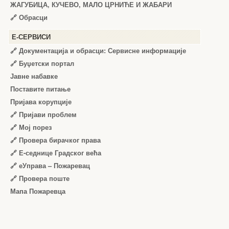
ЖАГУБИЦА, КУЧЕВО, МАЛО ЦРНИЋЕ И ЖАБАРИ
🔗
Обрасци
Е-СЕРВИСИ
🔗 Документација и обрасци: Сервисне информације
🔗 Буџетски портал
Јавне набавке
Поставите питање
Пријава корупције
🔗 Пријави проблем
🔗 Мој порез
🔗 Провера бирачког права
🔗 Е-седнице Градског већа
🔗 еУправа – Пожаревац
🔗 Провера поште
Мапа Пожаревца