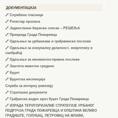
ДОКУМЕНТАЦИЈА
🔗
Службени гласници
🔗
Регистар прописа
🔗
Јединствени бирачки списак – РЕШЕЊА
🔗
Привреда Града Пожаревца
🔗
Одељење за урбанизам и грађевинске послове
🔗
Одељење за комуналну делатност, енергетику и
саобраћај
🔗
Одељење за имовинско-правне послове
🔗
Заштита животне средине
🔗
Буџет
🔗
Буџетска инспекција
Служба за интерну ревизију
🔗
Стратешки документи
🔗
Грађански водич кроз буџет Града Пожаревца
🔗
ИЗРАДА ТЕРИТОРИЈАЛНЕ СТРАТЕГИЈЕ УРБАНОГ
ПОДРУЧЈА ГРАДА ПОЖАРЕВЦА И ОПШТИНА ВЕЛИКО
ГРАДИШТЕ, ГОЛУБАЦ, ПЕТРОВАЦ НА МЛАВИ,