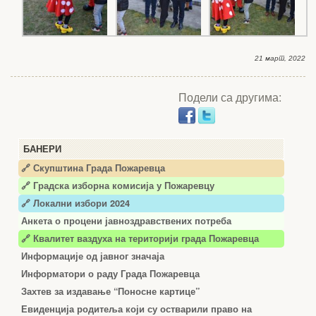
21 март, 2022
Подели са другима:
БАНЕРИ
🔗 Скупштина Града Пожаревца
🔗
Градска изборна комисија у Пожаревцу
🔗 Локални избори 2024
Анкета о процени јавноздравствених потреба
🔗 Квалитет ваздуха на територији града Пожаревца
Информације од јавног значаја
Информатори о раду Града Пожаревца
Захтев за издавање “Поносне картице”
Евиденција родитеља који су остварили право на