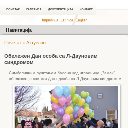
ПОЧЕТАК
ГАЛЕРИЈА
ДОКУМЕНТАЦИЈА
КОНТАКТ
ћирилица
Latinica
English
Навигација
Почетак
»
Актуелно
Обележен Дан особа са Л-Дауновим
синдромом
Симболичним пуштањем балона код играонице „Замак“
обележен је светски Дан одсоба са Л-Дауновим синдромом.