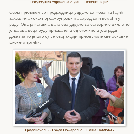
Председник Удружења 8. дан – Невенка Гајић
Овом приликом се председница удружења Невенка Гајић
захвалила локалној самоуправи на сарадњи и помоћи у
раду. Она је истакла да је ово удружење остварило циљ а то
је да ова деца буду прихваћена од околине а још један
доказ за то је што су се овој акцији прикључиле све основне
школе и вртићи.
Градоначелник Града Пожаревца – Саша Павловић