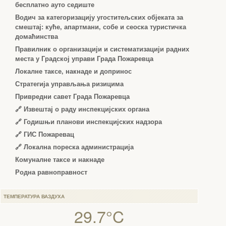
бесплатно ауто седиште
Водич за категоризацију угоститељских објеката за
смештај: куће, апартмани, собе и сеоска туристичка
домаћинства
Правилник о организацији и систематизацији радних
места у Градској управи Града Пожаревца
Локалне таксе, накнаде и допринос
Стратегија управљања ризицима
Привредни савет Града Пожаревца
🔗
Извештај о раду инспекцијских органа
🔗
Годишњи планови инспекцијских надзора
🔗 ГИС Пожаревац
🔗 Локална пореска администрација
Комуналне таксе и накнаде
Родна равноправност
ТЕМПЕРАТУРА ВАЗДУХА
29.7°C