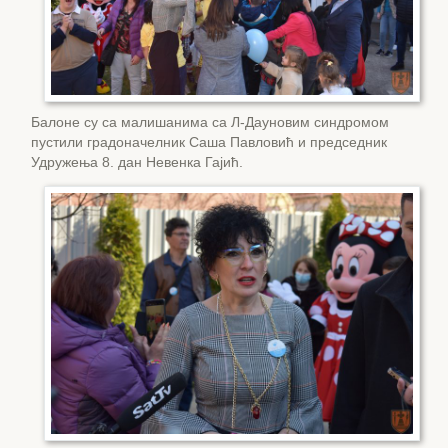
Балоне су са малишанима са Л-Дауновим синдромом
пустили градоначелник Саша Павловић и председник
Удружења 8. дан Невенка Гајић.