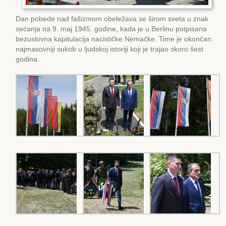
Dan pobede nad fašizmom obeležava se širom sveta u znak
sećanja na 9. maj 1945. godine, kada je u Berlinu potpisana
bezuslovna kapitulacija nacističke Nemačke. Time je okončan
najmasovniji sukob u ljudskoj istoriji koji je trajao skoro šest
godina.