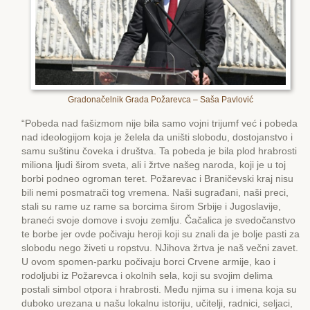
Gradonačelnik Grada Požarevca – Saša Pavlović
“Pobeda nad fašizmom nije bila samo vojni trijumf već i pobeda
nad ideologijom koja je želela da uništi slobodu, dostojanstvo i
samu suštinu čoveka i društva. Ta pobeda je bila plod hrabrosti
miliona ljudi širom sveta, ali i žrtve našeg naroda, koji je u toj
borbi podneo ogroman teret. Požarevac i Braničevski kraj nisu
bili nemi posmatrači tog vremena. Naši sugrađani, naši preci,
stali su rame uz rame sa borcima širom Srbije i Jugoslavije,
braneći svoje domove i svoju zemlju. Čačalica je svedočanstvo
te borbe jer ovde počivaju heroji koji su znali da je bolje pasti za
slobodu nego živeti u ropstvu. NJihova žrtva je naš večni zavet.
U ovom spomen-parku počivaju borci Crvene armije, kao i
rodoljubi iz Požarevca i okolnih sela, koji su svojim delima
postali simbol otpora i hrabrosti. Među njima su i imena koja su
duboko urezana u našu lokalnu istoriju, učitelji, radnici, seljaci,