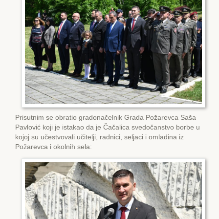
Prisutnim se obratio gradonačelnik Grada Požarevca Saša
Pavlović koji je istakao da je Čačalica svedočanstvo borbe u
kojoj su učestvovali učitelji, radnici, seljaci i omladina iz
Požarevca i okolnih sela: