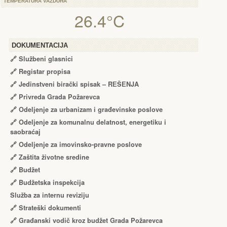
TEMPERATURA VAZDUHA
26.4°C
DOKUMENTACIJA
🔗
Službeni glasnici
🔗
Registar propisa
🔗
Jedinstveni birački spisak – RЕŠЕNJA
🔗
Privreda Grada Požarevca
🔗
Odeljenje za urbanizam i građevinske poslove
🔗
Odeljenje za komunalnu delatnost, energetiku i
saobraćaj
🔗
Odeljenje za imovinsko-pravne poslove
🔗
Zaštita životne sredine
🔗
Budžet
🔗
Budžetska inspekcija
Služba za internu reviziju
🔗
Strateški dokumenti
🔗
Građanski vodič kroz budžet Grada Požarevca