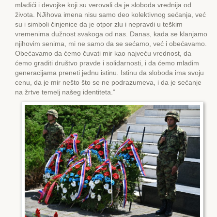
mladići i devojke koji su verovali da je sloboda vrednija od
života. NJihova imena nisu samo deo kolektivnog sećanja, već
su i simboli činjenice da je otpor zlu i nepravdi u teškim
vremenima dužnost svakoga od nas. Danas, kada se klanjamo
njihovim senima, mi ne samo da se sećamo, već i obećavamo.
Obećavamo da ćemo čuvati mir kao najveću vrednost, da
ćemo graditi društvo pravde i solidarnosti, i da ćemo mladim
generacijama preneti jednu istinu. Istinu da sloboda ima svoju
cenu, da je mir nešto što se ne podrazumeva, i da je sećanje
na žrtve temelj našeg identiteta.”