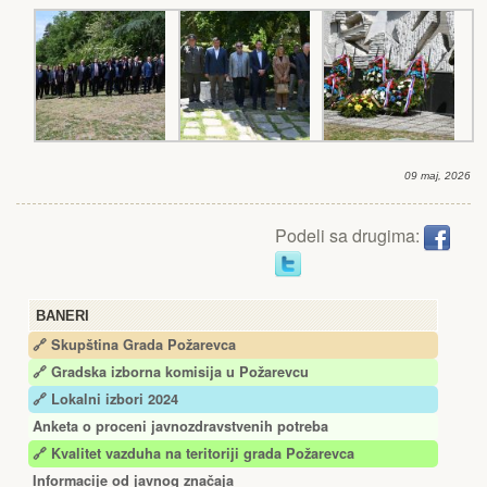
09 maj, 2026
Podeli sa drugima:
BANERI
🔗 Skupština Grada Požarevca
🔗
Gradska izborna komisija u Požarevcu
🔗 Lokalni izbori 2024
Anketa o proceni javnozdravstvenih potreba
🔗 Kvalitet vazduha na teritoriji grada Požarevca
Informacije od javnog značaja