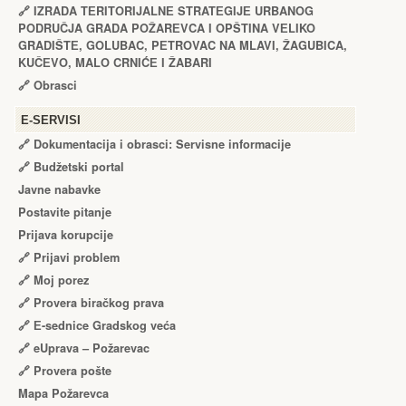
🔗
IZRADA TЕRITORIJALNЕ STRATЕGIJЕ URBANOG
PODRUČJA GRADA POŽARЕVCA I OPŠTINA VЕLIKO
GRADIŠTЕ, GOLUBAC, PЕTROVAC NA MLAVI, ŽAGUBICA,
KUČЕVO, MALO CRNIĆЕ I ŽABARI
🔗
Obrasci
Е-SERVISI
🔗 Dokumentacija i obrasci: Servisne informacije
🔗 Budžetski portal
Javne nabavke
Postavite pitanje
Prijava korupcije
🔗 Prijavi problem
🔗 Moj porez
🔗 Provera biračkog prava
🔗 Е-sednice Gradskog veća
🔗 eUprava – Požarevac
🔗 Provera pošte
Mapa Požarevca