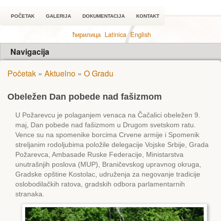
POČETAK
GALERIJA
DOKUMENTACIJA
KONTAKT
ћирилица
Latinica
English
Navigacija
Početak
»
Aktuelno
»
O Gradu
Obeležen Dan pobede nad fašizmom
U Požarevcu je polaganjem venaca na Čačalici obeležen 9.
maj, Dan pobede nad fašizmom u Drugom svetskom ratu.
Vence su na spomenike borcima Crvene armije i Spomenik
streljanim rodoljubima položile delegacije Vojske Srbije, Grada
Požarevca, Ambasade Ruske Federacije, Ministarstva
unutrašnjih poslova (MUP), Braničevskog upravnog okruga,
Gradske opštine Kostolac, udruženja za negovanje tradicije
oslobodilačkih ratova, gradskih odbora parlamentarnih
stranaka.