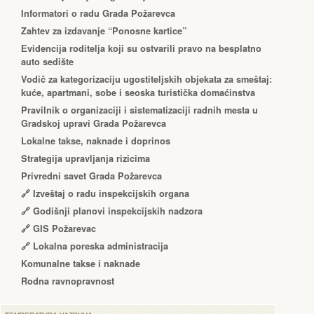
Informatori o radu Grada Požarevca
Zahtev za izdavanje “Ponosne kartice”
Еvidencija roditelja koji su ostvarili pravo na besplatno
auto sedište
Vodič za kategorizaciju ugostiteljskih objekata za smeštaj:
kuće, apartmani, sobe i seoska turistička domaćinstva
Pravilnik o organizaciji i sistematizaciji radnih mesta u
Gradskoj upravi Grada Požarevca
Lokalne takse, naknade i doprinos
Strategija upravljanja rizicima
Privredni savet Grada Požarevca
🔗
Izveštaj o radu inspekcijskih organa
🔗
Godišnji planovi inspekcijskih nadzora
🔗 GIS Požarevac
🔗 Lokalna poreska administracija
Komunalne takse i naknade
Rodna ravnopravnost