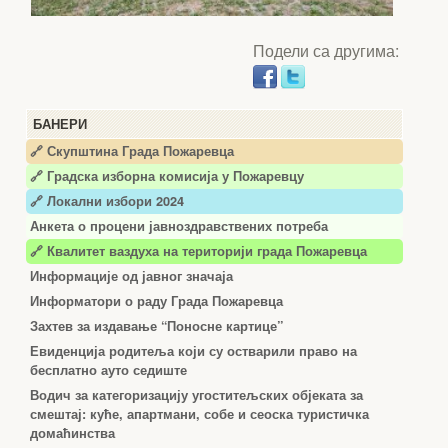
Подели са другима:
БАНЕРИ
🔗 Скупштина Града Пожаревца
🔗
Градска изборна комисија у Пожаревцу
🔗 Локални избори 2024
Анкета о процени јавноздравствених потреба
🔗 Квалитет ваздуха на територији града Пожаревца
Информације од јавног значаја
Информатори о раду Града Пожаревца
Захтев за издавање “Поносне картице”
Евиденција родитеља који су остварили право на
бесплатно ауто седиште
Водич за категоризацију угоститељских објеката за
смештај: куће, апартмани, собе и сеоска туристичка
домаћинства