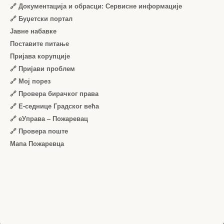
🔗 Документација и обрасци: Сервисне информације
🔗 Буџетски портал
Јавне набавке
Поставите питање
Пријава корупције
🔗 Пријави проблем
🔗 Мој порез
🔗 Провера бирачког права
🔗 Е-седнице Градског већа
🔗 еУправа – Пожаревац
🔗 Провера поште
Мапа Пожаревца