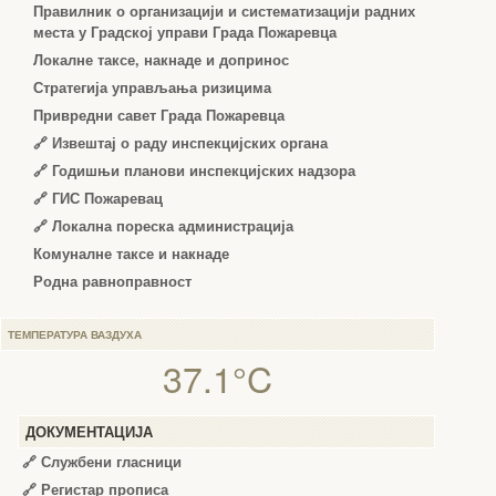
Правилник о организацији и систематизацији радних
места у Градској управи Града Пожаревца
Локалне таксе, накнаде и допринос
Стратегија управљања ризицима
Привредни савет Града Пожаревца
🔗
Извештај о раду инспекцијских органа
🔗
Годишњи планови инспекцијских надзора
🔗 ГИС Пожаревац
🔗 Локална пореска администрација
Комуналне таксе и накнаде
Родна равноправност
ТЕМПЕРАТУРА ВАЗДУХА
37.1°C
ДОКУМЕНТАЦИЈА
🔗
Службени гласници
🔗
Регистар прописа